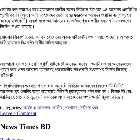
ভোটের ফল চ্যালেঞ্জ করে ত্রয়োদশ জাতীয় সংসদ নির্বাচনে চট্টগ্রাম-১৪ আসনের এলডিপির
প্রার্থী কর্নেল (অব.) অলি আহমেদের ছেলে ওমর ফারুকের আবেদন শুনানির জন্য গ্রহণ
করেছে হাইকোর্ট। একই সঙ্গে ওই আসনের ব্যালটসহ প্রয়োজনীয় সরঞ্জামাদি সংরক্ষণের
নির্দেশ দেওয়া হয়েছে।
সোমবার বিচারপতি মো. জাকির হোসেনের একক হাইকোর্ট বেঞ্চ এ আদেশ দেয়। এ আসনে
জয়ী হয়েছেন বিএনপির জসীম উদ্দিন আহমেদ।
এর আগে ২০ জনের বেশি প্রার্থী হাইকোর্টে আবেদন করেন। শুনানির জন্য আবেদনগুলো
গ্রহণ করে ওসব আসনের ব্যালটসহ প্রয়োজনীয় সরঞ্জামাদি সংরক্ষণের নির্দেশ দিয়েছে
হাইকোর্ট।
গণপ্রতিনিধিত্ব অধ্যাদেশ ৪৯ ধারা অনুযায়ী নির্বাচনি অনিয়মের বিরুদ্ধে ‘নির্বাচনি’
আবেদনপত্র শুনানির জন্য হাইকোর্টে নির্বাচনি ট্রাইব্যুনাল গঠন করা হয়। বিচারপতি মো.
জাকির হোসেনের নেতৃত্বে একক বেঞ্চ এসব আবেদনের ওপর শুনানি গ্রহণ করছে।
Categories:
আইন ও আদালত
,
জাতীয়
,
প্রশাসন
,
সর্বশেষ খবর
Leave a Comment
News Times BD
Back to top