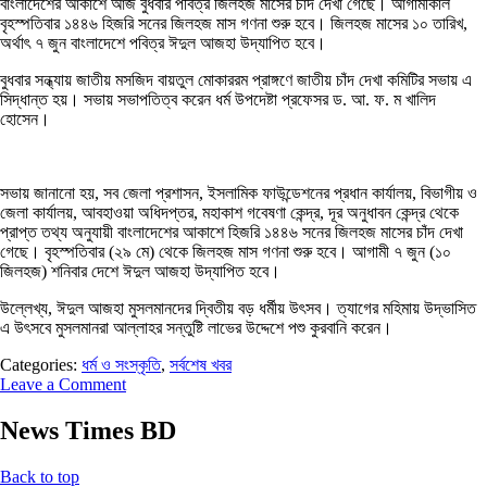
বাংলাদেশের আকাশে আজ বুধবার পবিত্র জিলহজ মাসের চাঁদ দেখা গেছে। আগামীকাল
বৃহস্পতিবার ১৪৪৬ হিজরি সনের জিলহজ মাস গণনা শুরু হবে। জিলহজ মাসের ১০ তারিখ,
অর্থাৎ ৭ জুন বাংলাদেশে পবিত্র ঈদুল আজহা উদ্‌যাপিত হবে।
বুধবার সন্ধ্যায় জাতীয় মসজিদ বায়তুল মোকাররম প্রাঙ্গণে জাতীয় চাঁদ দেখা কমিটির সভায় এ
সিদ্ধান্ত হয়। সভায় সভাপতিত্ব করেন ধর্ম উপদেষ্টা প্রফেসর ড. আ. ফ. ম খালিদ
হোসেন।
সভায় জানানো হয়, সব জেলা প্রশাসন, ইসলামিক ফাউন্ডেশনের প্রধান কার্যালয়, বিভাগীয় ও
জেলা কার্যালয়, আবহাওয়া অধিদপ্তর, মহাকাশ গবেষণা কেন্দ্র, দূর অনুধাবন কেন্দ্র থেকে
প্রাপ্ত তথ্য অনুযায়ী বাংলাদেশের আকাশে হিজরি ১৪৪৬ সনের জিলহজ মাসের চাঁদ দেখা
গেছে। বৃহস্পতিবার (২৯ মে) থেকে জিলহজ মাস গণনা শুরু হবে। আগামী ৭ জুন (১০
জিলহজ) শনিবার দেশে ঈদুল আজহা উদ্‌যাপিত হবে।
উল্লেখ্য, ঈদুল আজহা মুসলমানদের দ্বিতীয় বড় ধর্মীয় উৎসব। ত্যাগের মহিমায় উদ্ভাসিত
এ উৎসবে মুসলমানরা আল্লাহর সন্তুষ্টি লাভের উদ্দেশে পশু কুরবানি করেন।
Categories:
ধর্ম ও সংস্কৃতি
,
সর্বশেষ খবর
Leave a Comment
News Times BD
Back to top