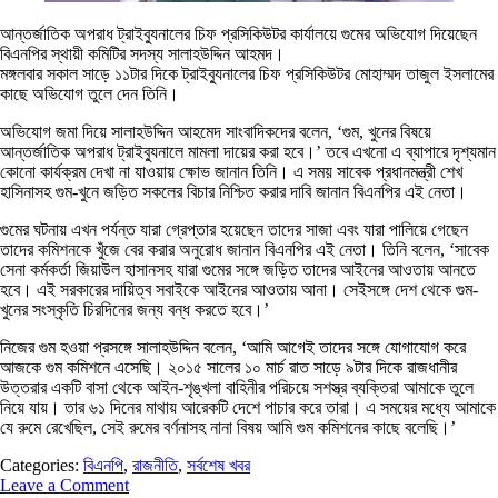
আন্তর্জাতিক অপরাধ ট্রাইব্যুনালের চিফ প্রসিকিউটর কার্যালয়ে গুমের অভিযোগ দিয়েছেন
বিএনপির স্থায়ী কমিটির সদস্য সালাহউদ্দিন আহমদ।
মঙ্গলবার সকাল সাড়ে ১১টার দিকে ট্রাইব্যুনালের চিফ প্রসিকিউটর মোহাম্মদ তাজুল ইসলামের
কাছে অভিযোগ তুলে দেন তিনি।
অভিযোগ জমা দিয়ে সালাহউদ্দিন আহমেদ সাংবাদিকদের বলেন, ‘গুম, খুনের বিষয়ে
আন্তর্জাতিক অপরাধ ট্রাইব্যুনালে মামলা দায়ের করা হবে।’ তবে এখনো এ ব্যাপারে দৃশ্যমান
কোনো কার্যক্রম দেখা না যাওয়ায় ক্ষোভ জানান তিনি। এ সময় সাবেক প্রধানমন্ত্রী শেখ
হাসিনাসহ গুম-খুনে জড়িত সকলের বিচার নিশ্চিত করার দাবি জানান বিএনপির এই নেতা।
গুমের ঘটনায় এখন পর্যন্ত যারা গ্রেপ্তার হয়েছেন তাদের সাজা এবং যারা পালিয়ে গেছেন
তাদের কমিশনকে খুঁজে বের করার অনুরোধ জানান বিএনপির এই নেতা। তিনি বলেন, ‘সাবেক
সেনা কর্মকর্তা জিয়াউল হাসানসহ যারা গুমের সঙ্গে জড়িত তাদের আইনের আওতায় আনতে
হবে। এই সরকারের দায়িত্ব সবাইকে আইনের আওতায় আনা। সেইসঙ্গে দেশ থেকে গুম-
খুনের সংস্কৃতি চিরদিনের জন্য বন্ধ করতে হবে।’
নিজের গুম হওয়া প্রসঙ্গে সালাহউদ্দিন বলেন, ‘আমি আগেই তাদের সঙ্গে যোগাযোগ করে
আজকে গুম কমিশনে এসেছি। ২০১৫ সালের ১০ মার্চ রাত সাড়ে ৯টার দিকে রাজধানীর
উত্তরার একটি বাসা থেকে আইন-শৃঙ্খলা বাহিনীর পরিচয়ে সশস্ত্র ব্যক্তিরা আমাকে তুলে
নিয়ে যায়। তার ৬১ দিনের মাথায় আরেকটি দেশে পাচার করে তারা। এ সময়ের মধ্যে আমাকে
যে রুমে রেখেছিল, সেই রুমের বর্ণনাসহ নানা বিষয় আমি গুম কমিশনের কাছে বলেছি।’
Categories:
বিএনপি
,
রাজনীতি
,
সর্বশেষ খবর
Leave a Comment