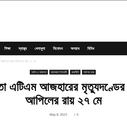
শিক্ষা
স্বাস্থ্য
খেলাধুলা
বিনোদন
অপরাধ
বিবিধ
 বিরুদ্ধে করা আপিলের রায় ২৭ মে
আইন ও আদালত
জামায়াতে ইসলামী
রাজনীতি
সর্বশেষ খবর
া এটিএম আজহারের মৃত্যুদণ্ডের 
আপিলের রায় ২৭ মে
May 8, 2025
0