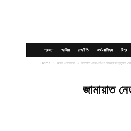
News
Times
BD
প্রচ্ছদ
জাতীয়
রাজনীতি
অর্থ-বাণিজ্য
বিশ্ব
Home
আইন ও আদালত
জামায়াত নেতা এটিএম আজহারের মৃত্যুদণ্ডের
জামায়াত নেত