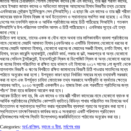
জাতীয় পার্টির চেয়ারম্যান গোলাম মোহাম্মদ কাদের (জি এম কাদের), তার স্ত্রী শরীফা কাদের,
মেয়ে ইসরাত জাহান কাদের ও অভিনেতা মাহফুজ আহমেদের হিসাব বিবরণীর তথ্য চেয়েছে
এনবিআরের সেন্ট্রাল ইন্টেলিজেন্স সেল (সিআইসি)। এ ছাড়া জি এম কাদের ও তার স্ত্রী শরীফা
কাদেরের ব্যাংক হিসাব ফ্রিজ বা অর্থ উত্তোলন ও স্থানান্তর স্থগিত করা হয়েছে। এ নিয়ে
দেশের সব তফসিলি ব্যাংক ও আর্থিক প্রতিষ্ঠানের কাছে চিঠি পাঠিয়েছে সিআইসি। গতকাল
সিআইসি’র উপ-পরিচালক তাসনিম আলম এ চিঠি পাঠিয়েছেন। এনবিআর সূত্রে এই তথ্য
জানা গেছে।
চিঠিতে বলা হয়েছে, তাদের একক বা যৌথ নামে অথবা তার মালিকানাধীন ব্যবসা প্রতিষ্ঠানের
নামে যেকোনো মেয়াদি আমানত হিসাব (এফডিআর ও এসটিডি হিসাবসহ যেকোনো ধরনের বা
নামের মেয়াদি আমানত হিসাব), যেকোনো ধরনের বা মেয়াদের সঞ্চয়ী হিসাব, চলতি হিসাব, ঋণ
হিসাব, ফরেন কারেন্সি অ্যাকাউন্ট, ক্রেডিট কার্ড, লকার বা ভল্ট, সঞ্চয়পত্র বা অন্য যেকোনো
ধরনের সেভিংস ইন্সট্রুমেন্ট, ইনভেস্টমেন্ট স্কিম বা ডিপোজিট স্কিম বা অন্য যেকোনো ধরনের
বা নামের হিসাব পরিচালিত বা রক্ষিত হয়ে থাকলে ওই হিসাবের ২০১৭ সালের ১লা জুলাই থেকে
হালনাগাদ বিবরণী ও ঋণের বিপরীতে রক্ষিত জামানতের বিবরণী চিঠি পাওয়ার সাতদিনের মধ্যে
পাঠাতে অনুরোধ করা হলো। উপযুক্ত কারণ ছাড়া নির্ধারিত সময়ের মধ্যে তথ্যাবলী সরবরাহ
করা না হলে এবং উপর্যুক্ত চাহিদা মোতাবেক তথ্য সরবরাহে অস্বীকৃতি বা ব্যর্থতার ক্ষেত্রে
আয়কর আইন, ২০২৩ অনুযায়ী এককালীন ৫০ হাজার টাকা এবং পরবর্তীতে প্রতিদিনের জন্য
পাঁচশ’ টাকা হারে জরিমানা আরোপ করা হবে।
আরেক চিঠিতে বলা হয়, জি এম কাদের ও তার স্ত্রী শরীফা কাদেরের নামে যেকোনো ব্যাংক বা
আর্থিক প্রতিষ্ঠানের (লিমিটেড কোম্পানি ব্যতিত) বিভিন্ন শাখায় পরিচালিত সব হিসাবের অর্থ
উত্তোলন বা স্থানান্তর স্থগিত করার প্রয়োজনীয় ব্যবস্থা গ্রহণের অনুরোধ করা হলো।
স্থগিতাদেশ তাৎক্ষণিকভাবে কার্যকর করে এ সংক্রান্ত একটি পরিপালন প্রতিবেদন
(হিসাবগুলোর সর্বশেষ স্থিতি উল্লেখসহ) জরুরিভিত্তিতে পাঠানোর অনুরোধ করা হয়।
Categories:
অর্থ-বাণিজ্য
,
ব্যাংক ও বীমা
,
সর্বশেষ খবর