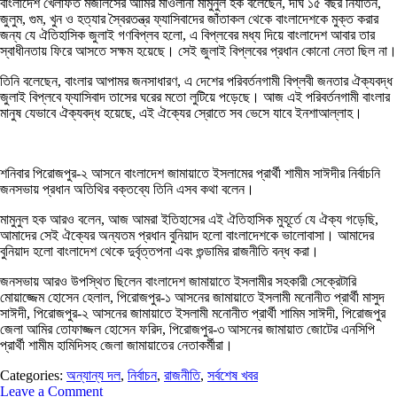
বাংলাদেশ খেলাফত মজলিসের আমির মাওলানা মামুনুল হক বলেছেন, দীর্ঘ ১৫ বছর নির্যাতন,
জুলুম, গুম, খুন ও হত্যার স্বৈরতন্ত্র ফ্যাসিবাদের জাঁতাকল থেকে বাংলাদেশকে মুক্ত করার
জন্য যে ঐতিহাসিক জুলাই গণবিপ্লব হলো, এ বিপ্লবের মধ্য দিয়ে বাংলাদেশ আবার তার
স্বাধীনতায় ফিরে আসতে সক্ষম হয়েছে। সেই জুলাই বিপ্লবের প্রধান কোনো নেতা ছিল না।
তিনি বলেছেন, বাংলার আপামর জনসাধারণ, এ দেশের পরিবর্তনগামী বিপ্লবী জনতার ঐক্যবদ্ধ
জুলাই বিপ্লবে ফ্যাসিবাদ তাসের ঘরের মতো লুটিয়ে পড়েছে। আজ এই পরিবর্তনগামী বাংলার
মানুষ যেভাবে ঐক্যবদ্ধ হয়েছে, এই ঐক্যের স্রোতে সব ভেসে যাবে ইনশাআল্লাহ।
শনিবার পিরোজপুর-২ আসনে বাংলাদেশ জামায়াতে ইসলামের প্রার্থী শামীম সাঈদীর নির্বাচনি
জনসভায় প্রধান অতিথির বক্তব্যে তিনি এসব কথা বলেন।
মামুনুল হক আরও বলেন, আজ আমরা ইতিহাসের এই ঐতিহাসিক মুহূর্তে যে ঐক্য গড়েছি,
আমাদের সেই ঐক্যের অন্যতম প্রধান বুনিয়াদ হলো বাংলাদেশকে ভালোবাসা। আমাদের
বুনিয়াদ হলো বাংলাদেশ থেকে দুর্বৃত্তপনা এবং গুন্ডামির রাজনীতি বন্ধ করা।
জনসভায় আরও উপস্থিত ছিলেন বাংলাদেশ জামায়াতে ইসলামীর সহকারী সেক্রেটারি
মোয়াজ্জেম হোসেন হেলাল, পিরোজপুর-১ আসনের জামায়াতে ইসলামী মনোনীত প্রার্থী মাসুদ
সাঈদী, পিরোজপুর-২ আসনের জামায়াতে ইসলামী মনোনীত প্রার্থী শামিম সাঈদী, পিরোজপুর
জেলা আমির তোফাজ্জল হোসেন ফরিদ, পিরোজপুর-৩ আসনের জামায়াত জোটের এনসিপি
প্রার্থী শামীম হামিদিসহ জেলা জামায়াতের নেতাকর্মীরা।
Categories:
অন্যান্য দল
,
নির্বাচন
,
রাজনীতি
,
সর্বশেষ খবর
Leave a Comment