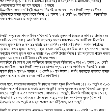
গত সপ্তাহ জুড়ে ঢাকা স্টক এক্সচেঞ্জ (ডিএসই) ও চট্টগ্রাম স্টক এক্সচেঞ্জে (সিএসই)
শেয়ারবাজারে টানা দরপতন হয়েছে। এ সময়ে
ডিএসইতে লেনদেনে কিছুটা বাড়লেও সিএসইতে কমেছে। তবে বিদায়ী সপ্তাহে উভয়
পুঁজিবাজারে বাজার মূলধন কমে দাঁড়ায় ১৫ হাজার ২০৪ কোটি ২৫ লাখ টাকায়। সাপ্তাহিক
বাজার পর্যালোচনায় এ তথ্য জানা গেছে।
বিদায়ী সপ্তাহের শেষ কার্যদিবসে ডিএসই’র বাজার মূলধন দাঁড়িয়েছে ৬ লাখ ৯০ হাজার ৯১৫
কোটি ৮৯ লাখ টাকা। আর বিদায়ী সপ্তাহের আগের সপ্তাহের শেষ কার্যদিবসে ডিএসইর
বাজার মূলধন ছিল ৬ লাখ ৯৯ হাজার ৫৪৭ কোটি ১১ লাখ কোটি টাকা। অর্থাৎ সপ্তাহের
ব্যবধানে বাজার মূলধন কমেছে ৮ হাজার ৬৩১ কোটি ২২ লাখ টাকা বা ১.২৩ শতাংশ। আগের
সপ্তাহে বাজার মূলধন কমে ৫ হাজার ৭৯৬ কোটি টাকায় দাঁড়ায়। দুই সপ্তাহের পতনে বাজার
মূলধন ১৪ হাজার কোটি টাকার বেশি কমে গেছে।
অন্যদিকে সিএসই’র শেষ কার্যদিবসে বাজার মূলধন দাঁড়িয়েছে ৬ লাখ ৯২ হাজার ১৩০ কোটি
৫৬ লাখ টাকা। আর বিদায়ী সপ্তাহের আগের সপ্তাহের শেষ কার্যদিবসে সিএসই’র বাজার
মূলধন ছিল ৬ লাখ ৯৮ হাজার ৭০৩ কোটি ৬৩ লাখ টাকায়। অর্থাৎ সপ্তাহের ব্যবধানে বাজার
মূলধন কমেছে ৬ হাজার ৫৭৩ কোটি ৬ লাখ টাকা।
তথ্য মতে, সপ্তাহের ব্যবধানে ডিএসই’র প্রধান সূচক ডিএসইএক্স ১৫৪.২৮ পয়েন্ট বা ৩.০১
শতাংশ কমে দাঁড়িয়েছে ৪ হাজার ৯৬৭ পয়েন্টে। অপর সূচকগুলোর মধ্যে ডিএসই-৩০ সূচক
৪৭.১৪ পয়েন্ট বা ২.৩৭ শতাংশ কমে ১ হাজার ৯৪০ পয়েন্টে, ডিএসই শরিয়াহ সূচক ৪৩.৪২
পয়েন্ট বা ৪.০১ শতাংশ কমে ১ হাজার ৩৯ পয়েন্টে এবং ডিএসএমইএক্স সূচক (এসএমই
ইনডেক্স) ৬১.০৯ পয়েন্ট বা ৬.২৫ শতাংশ কমে দাঁড়িয়েছে ৯১৫ পয়েন্টে।
বিদায়ী সপ্তাহে ঢাকা স্টক এক্সচেঞ্জে লেনদেন হয়েছে ২ হাজার ৪২২ কোটি ২৩ লাখ টাকা।