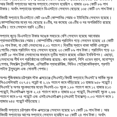
আর বিদায়ী সপ্তাহের আগের সপ্তাহে লেনদেন হয়েছিল ২ হাজার ২৮৬ কোটি ৮৬ লাখ
টাকার। অর্থাৎ সপ্তাহের ব্যবধানে ডিএসইতে লেনদেন বেড়েছে ১৩৫ কোটি ৩৭ লাখ টাকা।
বিদায়ী সপ্তাহে ডিএসইতে মোট ৩৮৯টি কোম্পানির শেয়ার ও ইউনিটের লেনদেন হয়েছে।
কোম্পানিগুলোর মধ্যে দর বেড়েছে ৪০টির, দর কমেছে ৩৪০টির ও দর অপরিবর্তিত রয়েছে
৯টির। তবে লেনদেন হয়নি ২১টির।
সপ্তাহ জুড়ে ডিএসইতে টাকার অঙ্কে সবচেয়ে বেশি লেনদেন হয়েছে আনোয়ার
গ্যালভানাইজিংয়ের শেয়ার। কোম্পানিটির শেয়ার প্রতিদিন গড়ে লেনদেন হয়েছে ২৪ কোটি
২৯ লাখ টাকা, যা মোট লেনদেনের ৫.০১ শতাংশ। দ্বিতীয় স্থানে থাকা সামিট এলায়েন্স
পোর্টের শেয়ার প্রতিদিন গড়ে লেনদেন হয়েছে ২৩ কোটি ৮৯ লাখ টাকা। প্রতিদিন গড়ে ২০
কোটি ১৮ লাখ টাকা লেনাদেনের মাধ্যমে তৃতীয় স্থানে রয়েছে ওরিয়ন ইনফিউশন। এছাড়া,
লেনদেনের শীর্ষ দশ প্রতিষ্ঠানের তালিকায় রয়েছে- খান ব্রদার্স, পিপি ওভেন ব্যাগ, মনোস্পুল
পেপার, সিমটেক্স ইন্ডাস্ট্রিজ, এশিয়াটিক ল্যাবরেটরিজ, সিভিও পেট্রোকেমিক্যাল, প্রগতি
লাইফ ইন্স্যুরেন্স এবং সোনালী পেপার।
অপর পুঁজিবাজার চট্টগ্রাম স্টক এক্সচেঞ্জে (সিএসই) বিদায়ী সপ্তাহে সিএসই’র সার্বিক সূচক
সিএএসপিআই ৩২৭.৫২ পয়েন্ট বা ২.২৯ শতাংশ কমে দাঁড়িয়েছে ১৩ হাজার ৯৫৮ পয়েন্টে।
সিএসই’র অপর সূচকগুলোর মধ্যে সিএসই-৩০ সূচক ১.৮৮ শতাংশ কমে ১২ হাজার ৪১৩
পয়েন্টে, সিএসসিএক্স সূচক ২.২৪ শতাংশ কমে ৮ হাজার ৬১৫ পয়েন্টে, সিএসআই সূচক ২.৬৬
শতাংশ কমে ৮৭৪ পয়েন্টে এবং এসইএসএমইএক্স (এসএমই ইনডেক্স) ০.০৩ শতাংশ কমে ১
হাজার ৯৪৫ পয়েন্টে দাঁড়িয়েছে।
বিদায়ী সপ্তাহে চট্টগ্রাম স্টক এক্সচেঞ্জে লেনদেন হয়েছে ৯৭ কোটি ১৯ লাখ টাকা। আর
বিদায়ী সপ্তাহের আগের সপ্তাহে লেনদেন হয়েছিল ৯৮ কোটি ২৪ লাখ টাকা। অর্থাৎ