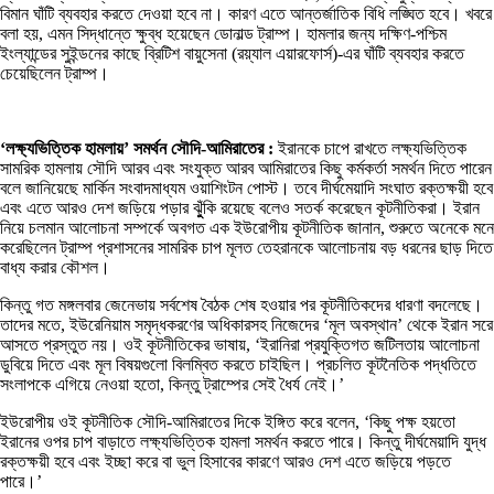
বিমান ঘাঁটি ব্যবহার করতে দেওয়া হবে না। কারণ এতে আন্তর্জাতিক বিধি লঙ্ঘিত হবে। খবরে
বলা হয়, এমন সিদ্ধান্তে ক্ষুব্ধ হয়েছেন ডোনাল্ড ট্রাম্প। হামলার জন্য দক্ষিণ-পশ্চিম
ইংল্যান্ডের সুইন্ডনের কাছে ব্রিটিশ বায়ুসেনা (রয়্যাল এয়ারফোর্স)-এর ঘাঁটি ব্যবহার করতে
চেয়েছিলেন ট্রাম্প।
‘
লক্ষ্যভিত্তিক হামলায়
’
সমর্থন সৌদি-আমিরাতের :
ইরানকে চাপে রাখতে লক্ষ্যভিত্তিক
সামরিক হামলায় সৌদি আরব এবং সংযুক্ত আরব আমিরাতের কিছু কর্মকর্তা সমর্থন দিতে পারেন
বলে জানিয়েছে মার্কিন সংবাদমাধ্যম ওয়াশিংটন পোস্ট। তবে দীর্ঘমেয়াদি সংঘাত রক্তক্ষয়ী হবে
এবং এতে আরও দেশ জড়িয়ে পড়ার ঝুুঁকি রয়েছে বলেও সতর্ক করেছেন কূটনীতিকরা। ইরান
নিয়ে চলমান আলোচনা সম্পর্কে অবগত এক ইউরোপীয় কূটনীতিক জানান, শুরুতে অনেকে মনে
করেছিলেন ট্রাম্প প্রশাসনের সামরিক চাপ মূলত তেহরানকে আলোচনায় বড় ধরনের ছাড় দিতে
বাধ্য করার কৌশল।
কিন্তু গত মঙ্গলবার জেনেভায় সর্বশেষ বৈঠক শেষ হওয়ার পর কূটনীতিকদের ধারণা বদলেছে।
তাদের মতে, ইউরেনিয়াম সমৃদ্ধকরণের অধিকারসহ নিজেদের ‘মূল অবস্থান’ থেকে ইরান সরে
আসতে প্রস্তুত নয়। ওই কূটনীতিকের ভাষায়, ‘ইরানিরা প্রযুক্তিগত জটিলতায় আলোচনা
ডুবিয়ে দিতে এবং মূল বিষয়গুলো বিলম্বিত করতে চাইছিল। প্রচলিত কূটনৈতিক পদ্ধতিতে
সংলাপকে এগিয়ে নেওয়া হতো, কিন্তু ট্রাম্পের সেই ধৈর্য নেই।’
ইউরোপীয় ওই কূটনীতিক সৌদি-আমিরাতের দিকে ইঙ্গিত করে বলেন, ‘কিছু পক্ষ হয়তো
ইরানের ওপর চাপ বাড়াতে লক্ষ্যভিত্তিক হামলা সমর্থন করতে পারে। কিন্তু দীর্ঘমেয়াদি যুদ্ধ
রক্তক্ষয়ী হবে এবং ইচ্ছা করে বা ভুল হিসাবের কারণে আরও দেশ এতে জড়িয়ে পড়তে
পারে।’