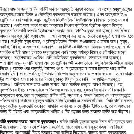
ইরানে হামলার জন্য মার্কিন বাহিনী সর্বাত্মক প্রস্তুতি গ্রহণ করেছে। এ লক্ষ্যে মধ্যপ্রাচ্যের
অবস্থানগুলোতে বিমান ও নৌশক্তি ব্যাপকভাবে বাড়ানো হয়েছে। এসব অবস্থানে ই-৩
সেন্ট্রি এয়ারবর্ন ওয়ার্নিং অ্যান্ড কন্ট্রোল সিস্টেম (এডব্লিউএসিএস) বিমানও মোতায়েন করা
হয়েছে। একই সঙ্গে আরব সাগরে আব্রাহাম লিংকন ক্যারিয়ার স্ট্রাইক গ্রুপে বিশ্বের
বৃহত্তম বিমানবাহী রণতরি ‘ইউএসএস জেরাল্ড আর ফোর্ড’ও যুক্ত করা হচ্ছে। সব মিলিয়ে
হামলার সব প্রস্তুতি প্রায় শেষ। এখন আশঙ্কা করা হচ্ছে, যেকোনো মুহূর্তে হামলা শুরু হতে
পারে। সংশ্লিষ্ট সূত্র বলছে, প্রেসিডেন্ট ট্রাম্প নির্দেশ দেওয়ামাত্র এ হামলা হবে। সূত্র :
রয়টার্স, বিবিসি, আলজাজিরা, এএফপি। দ্য নিউইয়র্ক টাইমস ও সিএনএন জানিয়েছে, মার্কিন
সামরিক বাহিনী হামলা চালাতে মধ্যপ্রাচ্যে এরই মধ্যে পর্যাপ্ত বিমান ও নৌশক্তি জড়ো
করেছে। মধ্যপ্রাচ্যে ৫০টিরও বেশি অতিরিক্ত যুদ্ধবিমানও মোতায়েন করা হয়েছে।
পাশাপাশি সম্ভাব্য পাল্টা হামলা এড়াতে পেন্টাগন ওই অঞ্চল থেকে কিছু কর্মকর্তা-কর্মীকে সরিয়ে
নিচ্ছে। আরেক খবর অনুযায়ী, ইরানের ওপর ‘সপ্তাহান্তে’ই হামলা চালাতে পারে মার্কিন
সেনাবাহিনী। তারা প্রেসিডেন্ট ডোনাল্ড ট্রাম্পের অনুমোদনের অপেক্ষায় রয়েছে। তবে ডোনাল্ড
ট্রাম্প এখনো হামলা চালানোর বিষয়ে চূড়ান্ত সিদ্ধান্ত নেননি। অন্যদিকে প্রস্তুত
ইরানও। রাশিয়ার সঙ্গে তারা ওমান সাগরে যৌথ সামরিক মহড়ার ঘোষণা দিয়েছে। গত
বৃহস্পতিবার ইরানের পক্ষ থেকে জাতিসংঘকে জানানো হয়, যুক্তরাষ্ট্র যদি সামরিক হুমকি
বাস্তবায়ন করে, তবে মধ্যপ্রাচ্যে মার্কিন ঘাঁটি, স্থাপনা ও সম্পদ ইরানের বৈধ লক্ষ্যবস্তুতে
পরিণত হবে। ইরানের রাষ্ট্রদূত আমির সাঈদ ইরাভানি এ সতর্কবার্তা দেন। তিনি বার্তায় বলেন,
যুক্তরাষ্ট্রের যুদ্ধংদেহি তৎপরতা সামরিক আগ্রাসনের যে ঝুঁকির ইঙ্গিত দেয়, তা এ অঞ্চলের
জন্য বিপর্যয়কর এবং আন্তর্জাতিক শান্তি ও নিরাপত্তার জন্য মারাত্মক হুমকি হয়ে দাঁড়াবে।
ঘাঁটি ব্যবহার করতে দেবে না যুক্তরাজ্য :
মার্কিন বাহিনী যুক্তরাজ্যের বিমান ঘাঁটি ব্যবহার করে
ইরানে হামলা চালনোর যে পরিকল্পনা করেছিল, তাতে সায় দেয়নি যুক্তরাজ্য। এ বিষয়ে
ব্রিটেনের প্রধানমন্ত্রী কিয়ার স্টারমার স্পষ্ট জানিয়ে দিয়েছেন, হামলার জন্য যুক্তরাজ্যের