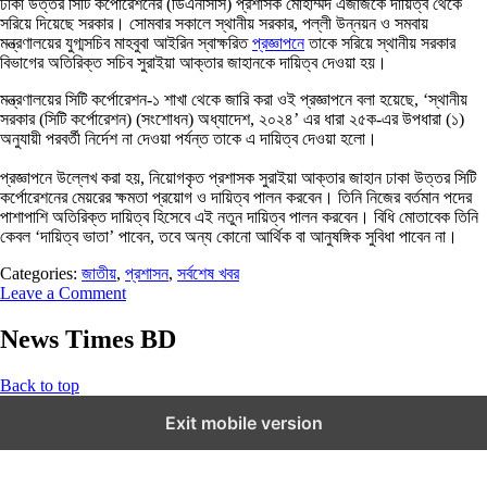
ঢাকা উত্তর সিটি কর্পোরেশনের (ডিএনসিসি) প্রশাসক মোহাম্মদ এজাজকে দায়িত্ব থেকে
সরিয়ে দিয়েছে সরকার। সোমবার সকালে স্থানীয় সরকার, পল্লী উন্নয়ন ও সমবায়
মন্ত্রণালয়ের যুগ্মসচিব মাহবুবা আইরিন স্বাক্ষরিত
প্রজ্ঞাপনে
তাকে সরিয়ে স্থানীয় সরকার
বিভাগের অতিরিক্ত সচিব সুরাইয়া আক্তার জাহানকে দায়িত্ব দেওয়া হয়।
​মন্ত্রণালয়ের সিটি কর্পোরেশন-১ শাখা থেকে জারি করা ওই প্রজ্ঞাপনে বলা হয়েছে, ‘স্থানীয়
সরকার (সিটি কর্পোরেশন) (সংশোধন) অধ্যাদেশ, ২০২৪’ এর ধারা ২৫ক-এর উপধারা (১)
অনুযায়ী পরবর্তী নির্দেশ না দেওয়া পর্যন্ত তাকে এ দায়িত্ব দেওয়া হলো।
প্রজ্ঞাপনে উল্লেখ করা হয়, নিয়োগকৃত প্রশাসক সুরাইয়া আক্তার জাহান ঢাকা উত্তর সিটি
কর্পোরেশনের মেয়রের ক্ষমতা প্রয়োগ ও দায়িত্ব পালন করবেন। তিনি নিজের বর্তমান পদের
পাশাপাশি অতিরিক্ত দায়িত্ব হিসেবে এই নতুন দায়িত্ব পালন করবেন। বিধি মোতাবেক তিনি
কেবল ‘দায়িত্ব ভাতা’ পাবেন, তবে অন্য কোনো আর্থিক বা আনুষঙ্গিক সুবিধা পাবেন না।
Categories:
জাতীয়
,
প্রশাসন
,
সর্বশেষ খবর
Leave a Comment
News Times BD
Back to top
Exit mobile version