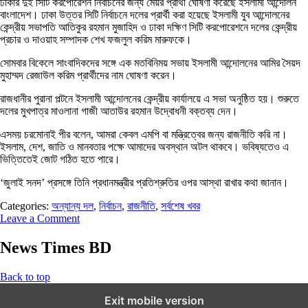
ঢাকার দুই সিটি করপোরেশন নির্বাচনের জন্য মেয়র প্রার্থী ঘোষণা করেছে ইসলামী আন্দোলন
বাংলাদেশ। ঢাকা উত্তর সিটি নির্বাচনে দলের প্রার্থী করা হয়েছে ইসলামী যুব আন্দোলনের
কেন্দ্রীয় সভাপতি আতিকুর রহমান মুজাহিদ ও ঢাকা দক্ষিণ সিটি করপোরেশনে দলের কেন্দ্রীয়
প্রচার ও দাওয়াহ সম্পাদক শেখ ফজলুল করিম মারুফকে।
সোমবার বিকেলে সাংবাদিকদের সঙ্গে এক মতবিনিময় সভায় ইসলামী আন্দোলনের আমির সৈয়দ
মুহাম্মদ রেজাউল করিম প্রার্থীদের নাম ঘোষণা করেন।
রাজধানীর পুরানা পল্টনে ইসলামী আন্দোলনের কেন্দ্রীয় কার্যালয়ে এ সভা অনুষ্ঠিত হয়। শুরুতে
দলের মুখপাত্র মাওলানা গাজী আতাউর রহমান উদ্বোধনী বক্তব্য দেন।
এসময় চরমোনাই পীর বলেন, আমরা কেবল এমপি বা মন্ত্রিত্বের জন্য রাজনীতি করি না।
ইসলাম, দেশ, জাতি ও মানবতার পক্ষে আমাদের অবস্থান অটল থাকবে। ভবিষ্যতেও এ
ভিত্তিতেই জোট গঠিত হতে পারে।
‘জুলাই সনদ’ প্রসঙ্গে তিনি প্রধানমন্ত্রীর প্রতিশ্রুতির ওপর আস্থা রাখার কথা জানান।
Categories:
অন্যান্য দল
,
নির্বাচন
,
রাজনীতি
,
সর্বশেষ খবর
Leave a Comment
News Times BD
Back to top
Exit mobile version