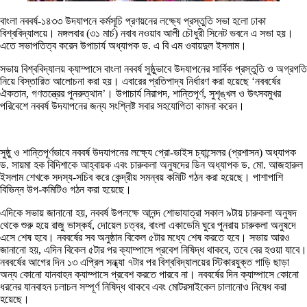
বাংলা নববর্ষ-১৪৩৩ উদযাপনে কর্মসূচি প্রণয়নের লক্ষ্যে প্রস্তুতি সভা হলো ঢাকা
বিশ্ববিদ্যালয়ে। মঙ্গলবার (৩১ মার্চ) নবাব নওয়াব আলী চৌধুরী সিনেট ভবনে এ সভা হয়।
এতে সভাপতিত্ব করেন উপাচার্য অধ্যাপক ড. এ বি এম ওবায়দুল ইসলাম।
সভায় বিশ্ববিদ্যালয় ক্যাম্পাসে বাংলা নববর্ষ সুষ্ঠুভাবে উদযাপনের সার্বিক প্রস্তুতি ও অগ্রগতি
নিয়ে বিস্তারিত আলোচনা করা হয়। এবারের প্রতিপাদ্য নির্ধারণ করা হয়েছে ‘নববর্ষের
ঐকতান, গণতন্ত্রের পুনরুত্থান’। উপাচার্য নিরাপদ, শান্তিপূর্ণ, সুশৃঙ্খল ও উৎসবমুখর
পরিবেশে নববর্ষ উদযাপনের জন্য সংশ্লিষ্ট সবার সহযোগিতা কামনা করেন।
সুষ্ঠু ও শান্তিপূর্ণভাবে নববর্ষ উদযাপনের লক্ষ্যে প্রো-ভাইস চ্যান্সেলর (প্রশাসন) অধ্যাপক
ড. সায়মা হক বিদিশাকে আহ্বায়ক এবং চারুকলা অনুষদের ডিন অধ্যাপক ড. মো. আজহারুল
ইসলাম শেখকে সদস্য-সচিব করে কেন্দ্রীয় সমন্বয় কমিটি গঠন করা হয়েছে। পাশাপাশি
বিভিন্ন উপ-কমিটিও গঠন করা হয়েছে।
এদিকে সভায় জানানো হয়, নববর্ষ উপলক্ষে আনন্দ শোভাযাত্রা সকাল ৯টায় চারুকলা অনুষদ
থেকে শুরু হয়ে রাজু ভাস্কর্য, দোয়েল চত্বর, বাংলা একাডেমি ঘুরে পুনরায় চারুকলা অনুষদে
এসে শেষ হবে। নববর্ষের সব অনুষ্ঠান বিকেল ৫টার মধ্যে শেষ করতে হবে। সভায় আরও
জানানো হয়, এদিন বিকেল ৫টার পর ক্যাম্পাসে প্রবেশ নিষিদ্ধ থাকবে, তবে বের হওয়া যাবে।
নববর্ষের আগের দিন ১৩ এপ্রিল সন্ধ্যা ৭টার পর বিশ্ববিদ্যালয়ের স্টিকারযুক্ত গাড়ি ছাড়া
অন্য কোনো যানবাহন ক্যাম্পাসে প্রবেশ করতে পারবে না। নববর্ষের দিন ক্যাম্পাসে কোনো
ধরনের যানবাহন চলাচল সম্পূর্ণ নিষিদ্ধ থাকবে এবং মোটরসাইকেল চালানোও নিষেধ করা
হয়েছে।