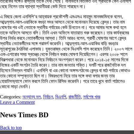
তারেকের সঙ্গেও রাস্তায় তাকে দেখা গেছে। নানাভাবে বিতর্কিত ওই প্রার্থীকে কেন এনসিপি
বেছে নিলেন তার ব্যাখ্যা স্থানীয়রা কেউ দিতে পারছেন না।
এ বিষয়ে জেলা এনসিপি’র আহ্বায়ক প্রকৌশলী এমএসএ মাহমুদ মানবজমিনকে বলেন,
আব্দুল্লাহ-আল-ওয়াকিকে বগুড়া সদর আসনে থেকে মনোনয়ন দিয়েছে কেন্দ্র। তার নাম
ঘোষণার পর ওই নেতাকে স্থানীয় পর্যায়ের কেউ চিনতেন না। পরে আমার সঙ্গে কথা হলে
তাকে অফিসে আসতে বলি। তিনি এখন অফিসে যাতায়াত শুরু করেছেন। তার কার্যক্রমের
উপর নির্ভর করবে নেতাকর্মীদের আস্থা। তিনি আরও বলেন, প্রার্থী ঘোষণার আগে কেন্দ্র
স্থানীয় নেতাকর্মীদের সঙ্গে পরামর্শ করেননি। আব্দুল্লাহ-আল-ওয়াকির বাড়ি বগুড়ার
সূত্রাপুরের ঠনঠনিয়া এলাকায়। যুক্তরাজ্য থেকে বিএসসি পাস করেছেন তিনি। ২০০৭ সালে
এক-এগারোর সময় স্বতন্ত্র থেকে নির্বাচন করার ঘোষণা দিয়েছিলেন। এরপর ২০০৮ সালে
বিকল্পধারা থেকে মনোনয়ন নিয়ে নির্বাচনে অংশগ্রহণ করেন। পরে ২০১৪-১৫ সালের দিকে
নিজের একটি সংগঠন তৈরি করেন। তার নাম জনতার শক্তি। দলটি পরে রাজনৈতিক দল
হিসেবে নিবন্ধন পায়নি। এনসিপি বা এর কোনো অঙ্গসংগঠনের কেন্দ্র বা মাঠ পর্যায়ে কোথাও
তার কোনো সম্পৃক্ততা ছিল না। বিষয়গুলো নিয়ে তার সঙ্গে কথা বলার জন্য তার
হোয়াটসঅ্যাপে ফোন করলে তিনি ফোন রিসিভ করেননি। পরে তারে খুদে বার্তা পাঠালেও
কোনো সাড়া দেননি।
Categories:
অন্যান্য দল
,
নির্বাচন
,
বিএনপি
,
রাজনীতি
,
সর্বশেষ খবর
Leave a Comment
News Times BD
Back to top