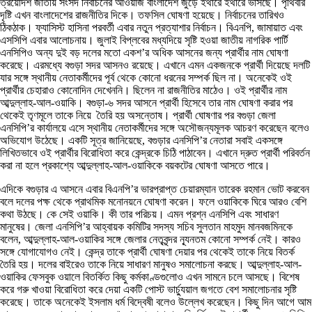
ত্রয়োদশ জাতীয় সংসদ নির্বাচনের আওয়াজ বাংলাদেশ জুড়ে ইথারে ইথারে ভাসছে। পৃথিবীর
দৃষ্টি এখন বাংলাদেশের রাজনীতির দিকে। তফসিল ঘোষণা হয়েছে। নির্বাচনের তারিখও
ঠিকঠাক। ফ্যাসিস্ট হাসিনা পরবর্তী এবার নতুন প্রত্যাশার নির্বাচন। বিএনপি, জামায়াত এবং
এসসিপি এবার আলোচনায়। জুলাই বিপ্লবের মধ্যদিয়ে সৃষ্টি হওয়া জাতীয় নাগরিক পার্টি
এনসিপিও অন্য দুই বড় দলের মতো একশ’র অধিক আসনের জন্য প্রার্থীর নাম ঘোষণা
করেছে। এরমধ্যে বগুড়া সদর আসনও রয়েছে। এখানে এমন একজনকে প্রার্থী দিয়েছে দলটি
যার সঙ্গে স্থানীয় নেতাকর্মীদের পূর্ব থেকে কোনো ধরনের সম্পর্ক ছিল না। অনেকেই ওই
প্রার্থীর চেহারাও কোনোদিন দেখেননি। ছিলেন না রাজনীতির মাঠেও। ওই প্রার্থীর নাম
আব্দুল্লাহ-আল-ওয়াকি। বগুড়া-৬ সদর আসনে প্রার্থী হিসেবে তার নাম ঘোষণা করার পর
থেকেই তৃণমূলে তাকে নিয়ে তৈরি হয় অসন্তোষ। প্রার্থী ঘোষণার পর বগুড়া জেলা
এনসিপি’র কার্যালয়ে এসে স্থানীয় নেতাকর্মীদের সঙ্গে অসৌজন্যমূলক আচরণ করেছেন বলেও
অভিযোগ উঠেছে। একটি সূত্র জানিয়েছে, বগুড়ার এনসিপি’র নেতারা সবাই একসঙ্গে
লিখিতভাবে ওই প্রার্থীর বিরোধিতা করে কেন্দ্রকে চিঠি পাঠাবেন। এখানে দ্রুত প্রার্থী পরিবর্তন
করা না হলে প্রকাশ্যে আব্দুল্লাহ-আল-ওয়াকিকে বয়কটের ঘোষণা আসতে পারে।
এদিকে বগুড়ার এ আসনে এবার বিএনপি’র ভারপ্রাপ্ত চেয়ারম্যান তারেক রহমান ভোট করবেন
বলে দলের পক্ষ থেকে প্রাথমিক মনোনয়নে ঘোষণা করেন। ফলে ওয়াকিকে ঘিরে আরও বেশি
কথা উঠছে। কে সেই ওয়াকি। কী তার পরিচয়। এমন প্রশ্ন এনসিপি এবং সাধারণ
মানুষের। জেলা এনসিপি’র আহ্বায়ক কমিটির সদস্য সচিব সুলতান মাহমুদ মানবজমিনকে
বলেন, আব্দুল্লাহ-আল-ওয়াকির সঙ্গে জেলার নেতৃবৃন্দর ন্যূনতম কোনো সম্পর্ক নেই। কারও
সঙ্গে যোগাযোগও নেই। কেন্দ্র তাকে প্রার্থী ঘোষণা দেয়ার পর থেকেই তাকে নিয়ে বিতর্ক
তৈরি হয়। দলের বাইরেও তাকে নিয়ে সাধারণ মানুষও সমালোচনা করছে। আব্দুল্লাহ-আল-
ওয়াকির ফেসবুক ওয়ালে বিতর্কিত কিছু কর্মকাণ্ডগুলোও এখন সামনে চলে আসছে। বিশেষ
করে গরু খাওয়া বিরোধিতা করে দেয়া একটি পোস্ট ভার্চ্যুয়াল জগতে বেশ সমালোচনার সৃষ্টি
করেছে। তাকে অনেকেই ইসলাম ধর্ম বিদ্বেষী বলেও উল্লেখ করেছেন। কিছু দিন আগে আম