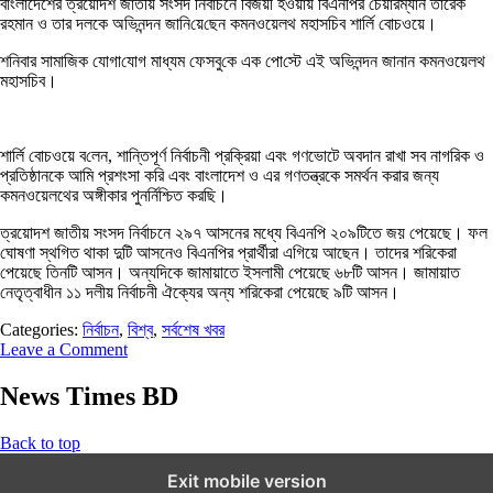
বাংলাদেশের ত্রয়োদশ জাতীয় সংসদ নির্বাচনে বিজয়ী হওয়ায় বিএনপির চেয়ারম্যান তারেক
রহমান ও তার দলকে অভিনন্দন জানি‌য়ে‌ছেন কমনওয়েলথ মহাসচিব শার্লি বোচওয়ে।
শ‌নিবার সামা‌জিক যোগা‌যোগ মাধ্যম ফেসবু‌কে এক পো‌স্টে এই অ‌ভিনন্দন জানান কমনওয়েলথ
মহাসচিব।
শার্লি বোচওয়ে ব‌লেন, শান্তিপূর্ণ নির্বাচনী প্রক্রিয়া এবং গণভোটে অবদান রাখা সব নাগরিক ও
প্রতিষ্ঠানকে আমি প্রশংসা করি এবং বাংলাদেশ ও এর গণতন্ত্রকে সমর্থন করার জন্য
কমনওয়েলথের অঙ্গীকার পুনর্নিশ্চিত করছি।
ত্রয়োদশ জাতীয় সংসদ নির্বাচনে ২৯৭ আসনের মধ্যে বিএনপি ২০৯টিতে জয় পেয়েছে। ফল
ঘোষণা স্থগিত থাকা দুটি আসনেও বিএনপির প্রার্থীরা এগিয়ে আছেন। তাদের শরিকেরা
পেয়েছে তিনটি আসন। অন্যদিকে জামায়াতে ইসলামী পেয়েছে ৬৮টি আসন। জামায়াত
নেতৃত্বাধীন ১১ দলীয় নির্বাচনী ঐক্যের অন্য শরিকেরা পেয়েছে ৯টি আসন।
Categories:
নির্বাচন
,
বিশ্ব
,
সর্বশেষ খবর
Leave a Comment
News Times BD
Back to top
Exit mobile version