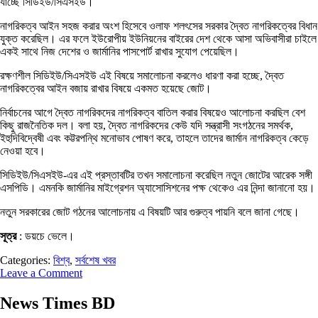
যাচ্ছে সিডিইউ/সিএসইউ।
নাগরিকত্ব আইন সহজ করার অংশ হিসেবে ওলাফ শলৎসের সরকার দ্বৈত নাগরিকত্বের বিধান
যুক্ত করেছিল। এর ফলে ইউরোপীয় ইউনিয়নের বাইরের দেশ থেকে আসা অভিবাসীরা চাইলে
একই সাথে নিজ দেশের ও জার্মানির পাসপোর্ট রাখার সুযোগ পেয়েছিল।
রক্ষণশীল সিডিইউ/সিএসইউ এই বিষয়ে সমালোচনা করলেও ধারণা করা হচ্ছে, দ্বৈত
নাগরিকত্বের আইন বজায় রাখার বিষয়ে একমত হয়েছে জোট।
নির্বাচনের আগে দ্বৈত নাগরিকদের নাগরিকত্ব বাতিল করার বিষয়েও আলোচনা করছিল বেশ
কিছু রাজনৈতিক দল। বলা হয়, দ্বৈত নাগরিকদের কেউ যদি সন্ত্রাসী সংগঠনের সমর্থক,
ইহুদিবিদ্বেষী এবং কট্টরপন্থি মনোভাব পোষণ করে, তাহলে তাদের জার্মান নাগরিকত্ব কেড়ে
নেওয়া হবে।
সিডিইউ/সিএসইউ-এর এই প্রস্তাবটির তখন সমালোচনা করেছিল নতুন জোটের আরেক সঙ্গী
এসপিডি। এমনকি জার্মানির মাইগ্রেশন অ্যাসোসিশনের পক্ষ থেকেও এর নিন্দা জানানো হয়।
নতুন সরকারের জোট গঠনের আলোচনায় এ বিষয়টি আর গুরুত্ব পায়নি বলে জানা গেছে।
সূত্র
: ডয়চে ভেলে।
Categories:
বিশ্ব
,
সর্বশেষ খবর
Leave a Comment
News Times BD