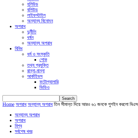
হলিউড
বলিউড
লাইফস্টাইল
অন্যান্য বিনোদন
অপরাধ
দুর্নীতি
ধর্ষন
অন্যান্য অপরাধ
বিবিধ
ধর্ম ও সংস্কৃতি
শোক
তথ্য প্রযুক্তি
রান্না-বান্না
আর্কাইভস
ফটোগ্যালারি
ভিডিও
Home
অপরাধ
অন্যান্য অপরাধ
তিন সীমান্ত দিয়ে আরও ৬১ জনকে পুশইন করলো বিএ
অন্যান্য অপরাধ
অপরাধ
বিশ্ব
সর্বশেষ খবর