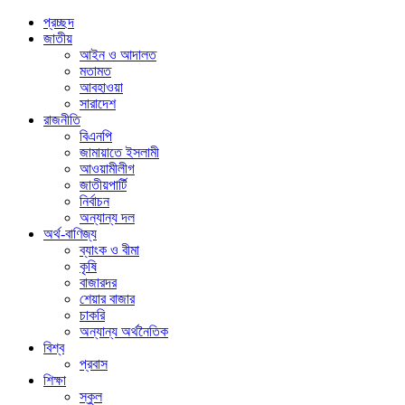
প্রচ্ছদ
জাতীয়
আইন ও আদালত
মতামত
আবহাওয়া
সারাদেশ
রাজনীতি
বিএনপি
জামায়াতে ইসলামী
আওয়ামীলীগ
জাতীয়পার্টি
নির্বাচন
অন্যান্য দল
অর্থ-বাণিজ্য
ব্যাংক ও বীমা
কৃষি
বাজারদর
শেয়ার বাজার
চাকরি
অন্যান্য অর্থনৈতিক
বিশ্ব
প্রবাস
শিক্ষা
স্কুল