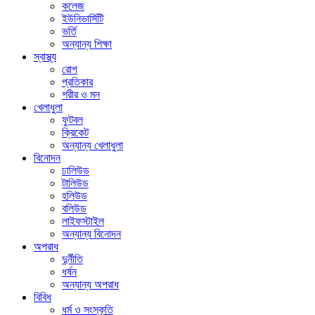
কলেজ
ইউনিভার্সিটি
ভর্তি
অন্যান্য শিক্ষা
স্বাস্থ্য
রোগ
প্রতিকার
শরীর ও মন
খেলাধুলা
ফুটবল
ক্রিকেট
অন্যান্য খেলাধুলা
বিনোদন
ঢালিউড
টালিউড
হলিউড
বলিউড
লাইফস্টাইল
অন্যান্য বিনোদন
অপরাধ
দুর্নীতি
ধর্ষন
অন্যান্য অপরাধ
বিবিধ
ধর্ম ও সংস্কৃতি