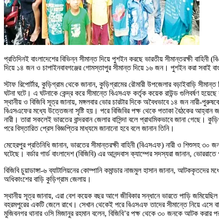
প্রতিদিনই বাংলাদেশের বিভিন্ন সীমান্ত দিয়ে পুশইন করছে ভারতীয় সীমান্তরক্ষী বাহি
দিয়ে ১৪ জন ও চাপাইনবাবগঞ্জের গোমস্তাপুর সীমান্ত দিয়ে ১৬ জন। পুশইন করা সবাই বাংল
স্টাফ রিপোর্টার, কুড়িগ্রাম থেকে জানান, কুড়িগ্রামের রৌমারী উপজেলার বড়াইবাড়ি সীমান
ঘটনা ঘটে। এ ঘটনাকে কেন্দ্র করে সীমান্তে বিএসএফ কর্তৃক কয়েক রাউন্ড গুলিবর্ষণ হয়ে
স্থানীয় ও বিজিবি সূত্র জানায়, মঙ্গলবার ভোর চারটার দিকে অবৈধভাবে ১৪ জন নারী-পুরুষক
বিএসএফের মধ্যে উত্তেজনা সৃষ্টি হয়। পরে বিজিবির পক্ষ থেকে পতাকা বৈঠকের আহ্বান জ
নারী। তারা সকলেই ভারতের বান্দরবান জেলার বাসিন্দা বলে প্রাথমিকভাবে জানা গেছে। কু
পরে বিস্তারিত প্রেস বিজ্ঞপ্তির মাধ্যমে জানানো হবে বলে জানান তিনি।
মেহেরপুর প্রতিনিধি জানান, ভারতের সীমান্তরক্ষী বাহিনী (বিএসএফ) নারী ও শিশুসহ ৩০ 
ঘটেছে। বর্ডার গার্ড বাংলাদেশ (বিজিবি) এর আনন্দবাস ক্যাম্পের সদস্যরা জানান, ভোররাত
বিজিবি চুয়াডাঙ্গা-৬ ব্যাটালিয়নের কোম্পানি কমান্ডার নাজমুল হাসান জানান, আটককৃতদে
অধিকাংশের বাড়ি কুড়িগ্রাম জেলায়।
স্থানীয় সূত্র জানায়, এরা বেশ কয়েক বছর আগে জীবিকার সন্ধানে ভারতে পাড়ি জমিয়েছিল
বহরমপুরের একটি জেলে রাখে। সেখান থেকেই পরে বিএসএফ তাদের সীমান্তে নিয়ে এসে বা
মুজিবনগর থানার ওসি মিজানুর রহমান বলেন, বিজিবি’র পক্ষ থেকে ৩০ জনকে আটক করার 