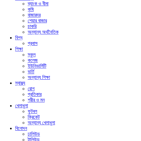
ব্যাংক ও বীমা
কৃষি
বাজারদর
শেয়ার বাজার
চাকরি
অন্যান্য অর্থনৈতিক
বিশ্ব
প্রবাস
শিক্ষা
স্কুল
কলেজ
ইউনিভার্সিটি
ভর্তি
অন্যান্য শিক্ষা
স্বাস্থ্য
রোগ
প্রতিকার
শরীর ও মন
খেলাধুলা
ফুটবল
ক্রিকেট
অন্যান্য খেলাধুলা
বিনোদন
ঢালিউড
টালিউড