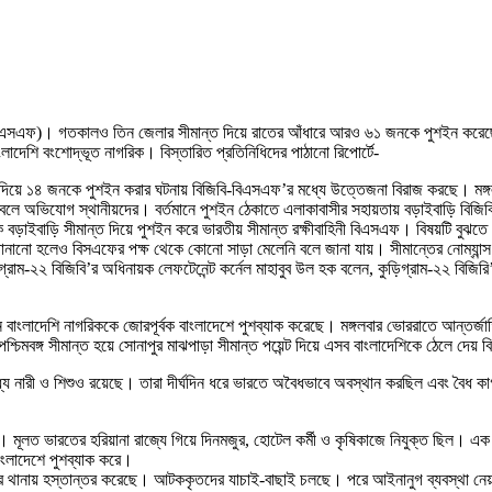
নী (বিএসএফ)। গতকালও তিন জেলার সীমান্ত দিয়ে রাতের আঁধারে আরও ৬১ জনকে পুশইন করেছ
াদেশি বংশোদ্ভূত নাগরিক। বিস্তারিত প্রতিনিধিদের পাঠানো রিপোর্টে-
্ত দিয়ে ১৪ জনকে পুশইন করার ঘটনায় বিজিবি-বিএসএফ’র মধ্যে উত্তেজনা বিরাজ করছে। মঙ্গলব
ছে বলে অভিযোগ স্থানীয়দের। বর্তমানে পুশইন ঠেকাতে এলাকাবাসীর সহায়তায় বড়াইবাড়ি বিজি
ে বড়াইবাড়ি সীমান্ত দিয়ে পুশইন করে ভারতীয় সীমান্ত রক্ষীবাহিনী বিএসএফ। বিষয়টি বুঝতে প
ানানো হলেও বিসএফের পক্ষ থেকে কোনো সাড়া মেলেনি বলে জানা যায়। সীমান্তের নোম্যান্স 
ড়িগ্রাম-২২ বিজিবি’র অধিনায়ক লেফটেনেন্ট কর্নেল মাহাবুব উল হক বলেন, কুড়িগ্রাম-২২ বিজ
জন বাংলাদেশি নাগরিককে জোরপূর্বক বাংলাদেশে পুশব্যাক করেছে। মঙ্গলবার ভোররাতে আন্তর
ে পশ্চিমবঙ্গ সীমান্ত হয়ে সোনাপুর মাঝপাড়া সীমান্ত পয়েন্ট দিয়ে এসব বাংলাদেশিকে ঠেলে 
র মধ্যে নারী ও শিশুও রয়েছে। তারা দীর্ঘদিন ধরে ভারতে অবৈধভাবে অবস্থান করছিল এবং বৈ
। মূলত ভারতের হরিয়ানা রাজ্যে গিয়ে দিনমজুর, হোটেল কর্মী ও কৃষিকাজে নিযুক্ত ছিল। 
ংলাদেশে পুশব্যাক করে।
পর থানায় হস্তান্তর করেছে। আটককৃতদের যাচাই-বাছাই চলছে। পরে আইনানুগ ব্যবস্থা নে