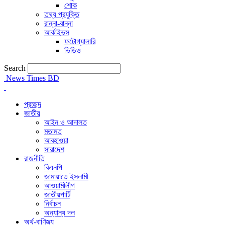
শোক
তথ্য প্রযুক্তি
রান্না-বান্না
আর্কাইভস
ফটোগ্যালারি
ভিডিও
Search
News Times BD
প্রচ্ছদ
জাতীয়
আইন ও আদালত
মতামত
আবহাওয়া
সারাদেশ
রাজনীতি
বিএনপি
জামায়াতে ইসলামী
আওয়ামীলীগ
জাতীয়পার্টি
নির্বাচন
অন্যান্য দল
অর্থ-বাণিজ্য