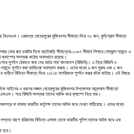
ে বিএসএফ। এরমধ্যে মেহেরপুরের মুজিবনগর সীমান্ত দিয়ে ৩০ জন, কুড়িগ্রাম সীমান্ত
ার ভোর রাত চারটার দিকে বড়াইবাড়ি সীমান্তের-১০৬৭ সীমানা পিলারে নোম্যান্স ল্যান্ডে এ
বি ক্যাম্পের সদস্যরা কঠোর অবস্থানে রয়েছে।
েরে পুশইন ঠেকাতে বাধা দেয় বর্ডার গার্ড বাংলাদেশ (বিজিবি)। এ নিয়ে বিজিবি ও
ল্যান্ডে পুশইন করা ব্যক্তিরা অবস্থান করছে। এদের মধ্যে ৯ জন পুরুষ এবং ৫ জন
িরি’র অধীনে বিভিন্ন সীমান্ত দিয়ে ২৩/২৪ নাগরিককে পুশইন করার ঘটনা ঘটেছে। এই বিষয়ে
্জাতিক আইনের এ ধরনের লঙ্ঘন মেহেরপুরের মুজিবনগর উপজেলার আনন্দবাস সীমান্তে
দেয় বিএসএফ। পরে বিজিবি সদস্যরা তাদের আটক করে ক্যাম্পে নিয়ে যায়।
ধ কাগজপত্র না থাকায় ভারতীয় কর্তৃপক্ষ তাদের আটক করে ফেরত পাঠিয়েছে। এদের মধ্যে
এক সপ্তাহ আগে হরিয়ানার বিভিন্ন এলাকা থেকে ভারতীয় পুলিশ তাদের আটক করে এবং
য়া হবে।