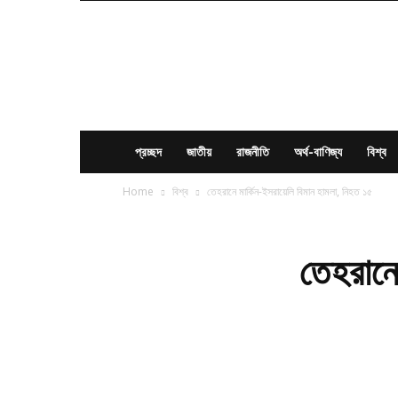
News
Times
BD
প্রচ্ছদ
জাতীয়
রাজনীতি
অর্থ-বাণিজ্য
বিশ্ব
Home
বিশ্ব
তেহরানে মার্কিন-ইসরায়েলি বিমান হামলা, নিহত ১৫
তেহরানে