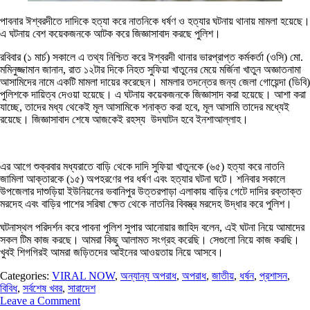
পাবনার ঈশ্বরদীতে দাদিকে হত্যা করে নাতনিকে ধর্ষণ ও হত্যার ঘটনায় থানায় মামলা হয়েছে।
এ ঘটনায় বেশ কয়েকজনকে আটক করে জিজ্ঞাসাবাদ করছে পুলিশ।
রবিবার (১ মার্চ) সকালে এ তথ্য নিশ্চিত করে ঈশ্বরদী থানার ভারপ্রাপ্ত কর্মকর্তা (ওসি) মো.
মমিনুজ্জামান জানান, রাত ১২টার দিকে নিহত সুফিয়া খাতুনের মেয়ে মর্জিনা খাতুন অজ্ঞাতনামা
আসামিদের নামে একটি মামলা দায়ের করেছেন। মামলার তদন্তের জন্য জেলা গোয়েন্দা (ডিবি)
পুলিশকে দায়িত্ব দেওয়া হয়েছে। এ ঘটনায় কয়েকজনকে জিজ্ঞাসাদ করা হয়েছে। আশা করা
যাচ্ছে, তাদের মধ্য থেকেই মূল আসামিকে শনাক্ত করা হবে, মূল আসামি তাদের মধ্যেই
রয়েছে। জিজ্ঞাসাবাদ শেষে আজকেই রহস্য উদঘাটন হবে ইনশাআল্লাহ।
এর আগে শুক্রবার মধ্যরাতে বাড়ি থেকে দাদি সুফিয়া খাতুনকে (৬৫) হত্যা করে নাতনি
জামিলা আক্তারকে (১৫) অপহরণের পর ধর্ষণ এবং হত্যার ঘটনা ঘটে। শনিবার সকালে
উপজেলার দাশুড়িয়া ইউনিয়নের ভবানিপুর উত্তরপাড়া এলাকায় বাড়ির গেটে দাদির রক্তাক্ত
মরদেহ এবং বাড়ির পাশের সরিষা ক্ষেত থেকে নাতনির বিবস্ত্র মরদেহ উদ্ধার করে পুলিশ।
ঘটনাস্থল পরিদর্শন করে পাবনা পুলিশ সুপার আনোয়ার জাহিদ বলেন, এই ঘটনা নিয়ে আমাদের
সকল টিম কাজ করছে। আমরা কিছু আলামত সংগ্রহ করেছি। সেগুলো নিয়ে কাজ করছি।
খুবই শিগগিরই আমরা জড়িতদের আইনের আওয়তায় নিয়ে আসবে।
Categories:
VIRAL NOW
,
অন্যান্য অপরাধ
,
অপরাধ
,
জাতীয়
,
ধর্ষন
,
প্রশাসন
,
বিবিধ
,
সর্বশেষ খবর
,
সারাদেশ
Leave a Comment