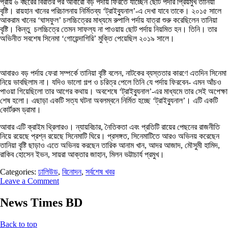
প্রায় ৬ বছরের বিরতির পর আবারো বড় পর্দায় ফিরতে যাচ্ছেন ছোট পর্দার প্রিয়মুখ তানিয়া
বৃষ্টি। রায়হান খানের পরিচালনায় নির্মিতব্য ‘ট্রাইব্যুনাল’-এ দেখা যাবে তাকে। ২০১৫ সালে
আকরাম খানের ‘ঘাসফুল’ চলচ্চিত্রের মাধ্যমে রুপালি পর্দায় যাত্রা শুরু করেছিলেন তানিয়া
বৃষ্টি। কিন্তু চলচ্চিত্রে তেমন সাফল্য না পাওয়ায় ছোট পর্দায় নিয়মিত হন। তিনি। তার
অভিনীত সবশেষ সিনেমা ‘গোয়েন্দাগিরি’ মুক্তি পেয়েছিল ২০১৯ সালে।
আবারও বড় পর্দায় ফেরা সম্পর্কে তানিয়া বৃষ্টি বলেন, নাটকের ব্যস্ততার কারণে এতদিন সিনেমা
নিয়ে ভাবছিলাম না। যদিও ভালো গল্প ও চরিত্র পেলে তিনি যে পর্দায় ফিরবেন- এমন আঁচও
পাওয়া গিয়েছিলো তার আগের কথায়। অবশেষে ‘ট্রাইব্যুনাল’-এর মাধ্যমে তার সেই অপেক্ষা
শেষ হলো। এছাড়া একটি সত্য ঘটনা অবলম্বনে নির্মিত হচ্ছে ‘ট্রাইব্যুনাল’। এটি একটি
কোর্টরুম ড্রামা।
আবার এটি ক্রাইম থ্রিলারও। ন্যায়বিচার, নৈতিকতা এবং প্রতিটি রায়ের পেছনের রাজনীতি
নিয়ে রয়েছে প্রশ্ন রয়েছে সিনেমাটি ঘিরে। প্রসঙ্গত, সিনেমাটিতে আরও অভিনয় করেছেন
তানিয়া বৃষ্টি ছাড়াও এতে অভিনয় করছেন তারিক আনাম খান, আদর আজাদ, মৌসুমী হামিদ,
রাকিব হোসেন ইভন, সায়রা আক্তার জাহান, মিলন ভট্টাচার্য প্রমুখ।
Categories:
ঢালিউড
,
বিনোদন
,
সর্বশেষ খবর
Leave a Comment
News Times BD
Back to top