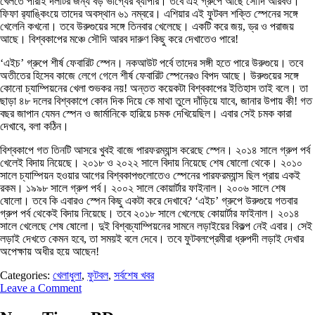
খেলতে পারাই দলটির জন্য বড় ভাগ্যের ব্যাপার। তবে এই গ্রুপে আছে সৌদি আরবও।
ফিফা র‌্যাঙ্কিংয়ে তাদের অবস্থান ৬১ নম্বরে। এশিয়ার এই ফুটবল শক্তি স্পেনের সঙ্গে
খেলেনি কখনো। তবে উরুগুয়ের সঙ্গে তিনবার খেলেছে। একটি করে জয়, ড্র ও পরাজয়
আছে। বিশ্বকাপের মঞ্চে সৌদি আরব দারুণ কিছু করে দেখাতেও পারে!
‘এইচ’ গ্রুপে শীর্ষ ফেবারিট স্পেন। নকআউট পর্বে তাদের সঙ্গী হতে পারে উরুগুয়ে। তবে
অতীতের হিসেব কাজে লেগে গেলে শীর্ষ ফেবারিট স্পেনেরও বিপদ আছে। উরুগুয়ের সঙ্গে
কোনো চ্যাম্পিয়নের খেলা শুভকর নয়! অন্তত কয়েকটা বিশ্বকাপের ইতিহাস তাই বলে। তা
ছাড়া ৪৮ দলের বিশ্বকাপে কোন দিক দিয়ে কে মাথা তুলে দাঁড়িয়ে যাবে, জানার উপায় কী! গত
বছর জাপান যেমন স্পেন ও জার্মানিকে হারিয়ে চমক দেখিয়েছিল। এবার সেই চমক কারা
দেখাবে, বলা কঠিন।
বিশ্বকাপে গত তিনটি আসরে খুবই বাজে পারফরম্যান্স করেছে স্পেন। ২০১৪ সালে গ্রুপ পর্ব
খেলেই বিদায় নিয়েছে। ২০১৮ ও ২০২২ সালে বিদায় নিয়েছে শেষ ষোলো থেকে। ২০১০
সালে চ্যাম্পিয়ন হওয়ার আগের বিশ্বকাপগুলোতেও স্পেনের পারফরম্যান্স ছিল প্রায় একই
রকম। ১৯৯৮ সালে গ্রুপ পর্ব। ২০০২ সালে কোয়ার্টার ফাইনাল। ২০০৬ সালে শেষ
ষোলো। তবে কি এবারও স্পেন কিছু একটা করে দেখাবে? ‘এইচ’ গ্রুপে উরুগুয়ে গতবার
গ্রুপ পর্ব থেকেই বিদায় নিয়েছে। তবে ২০১৮ সালে খেলেছে কোয়ার্টার ফাইনাল। ২০১৪
সালে খেলেছে শেষ ষোলো। দুই বিশ্বচ্যাম্পিয়নের সামনে লড়াইয়ের বিকল্প নেই এবার। সেই
লড়াই দেখতে কেমন হবে, তা সময়ই বলে দেবে। তবে ফুটবলপ্রেমীরা ধ্রুপদী লড়াই দেখার
অপেক্ষায় অধীর হয়ে আছেন!
Categories:
খেলাধুলা
,
ফুটবল
,
সর্বশেষ খবর
Leave a Comment