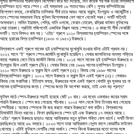
সুপার কম্পিউটার পরিসংখ্যান বিশ্লেষণ করে মত দিয়েছে, দিন কয়েক পর শুরু হওয়া বিশ্বকাপে
চ্যাম্পিয়ন হতে পারে স্পেন। এই সম্ভাবনা ১৬ শতাংশেরও বেশি। সুপার কম্পিউটারের
বিশ্লেষণ বলছে, ফেবারিটের তালিকায় শীর্ষ চারে আরও আছে ফ্রান্স, ইংল্যান্ড ও আর্জেন্টিনা।
তবে স্পেনের সম্ভাবনা নিয়ে ফুটবল বিশ্লেষকরা বেশ আগে থেকেই সরব। দলটি সত্যিই
অসাধারণ। লামিন ইয়ামাল, পেদ্রি, দানি ওলমো, ফেরান তোরেস, রদ্রিরা বর্তমান ফুটবলের
সেরা তারকা। প্রতিটা পজিশনেই একাধিক বিকল্প আছে স্পেনের। এ কারণেই শীর্ষ ফেবারিট
দলটি। তবে বিপদও কম নয়। ‘এইচ’ গ্রুপে ২০১০ বিশ্বকাপের চ্যাম্পিয়ন স্পেনের সঙ্গে
আছে দুবারের বিশ্ব চ্যাম্পিয়ন (১৯৩০ ও ১৯৫০) উরুগুয়ে।
বিশ্বকাপে একই গ্রুপে সাবেক দুই চ্যাম্পিয়নের মুখোমুখি হওয়ার ঘটনা এটাই প্রথম নয়।
২০২২ সালে ‘ই’ গ্রুপে স্পেন-জার্মানি মুখোমুখি হয়েছিল। সেবার জাপানিদের অদম্য শক্তির
কাছে পরাজয় মেনে নিয়ে জার্মানি বিদায় নেয়। ২০১৪ সালে সাবেক দুই চ্যাম্পিয়ন উরুগুয়ে ও
ইংল্যান্ড ছিল একই গ্রুপে (ডি)। সেবার বিদায় নেয় ১৯৬৬ সালের চ্যাম্পিয়ন ইংল্যান্ড।
২০১০ সালে উরুগুয়ে ও ফ্রান্স ছিল একই গ্রুপে (এ)। বিদায় নেয় ১৯৯৮ সালের
বিশ্বচ্যাম্পিয়ন ফ্রান্স। ২০০২ সালে উরুগুয়ে ও ফ্রান্স ছিল একই গ্রুপে (এ)। সেবারও
বিদায় নেয় ফরাসিরা। ইতিহাস বলছে, উরুগুয়ের সঙ্গে একই গ্রুপে খেলাটা খুব সুখকর হয় না
সাবেক চ্যাম্পিয়নদের জন্য। স্পেনের জন্য কি অপেক্ষা করছে, তাই এখন বড় প্রশ্ন?
ফুটবল মাঠে স্পেন-উরুগুয়ে লড়াই হয়েছে মোট ১০ বার। এর মধ্যে একবারও জয়ের স্বাদ
পায়নি উরুগুয়ে। স্পেন জয় পেয়েছে পাঁচবার। ২০০৫ সাল থেকে টানা তিনবার জয় পেয়েছে
স্পেনীয়রা। অজেয় স্পেনকে কি জয় করতে পারবে উরুগুয়ে? বলা কঠিন। বিশ্বকাপের
হিসাবটাই ভিন্ন ধরনের। ফিফা র‌্যাঙ্কিংয়ে স্পেন দুই এবং উরুগুয়ে ১৭ নম্বরে আছে।
‘এইচ’ গ্রুপে উরুগুয়ে ছাড়াও আছে আফ্রিকার নতুন ফুটবল শক্তি কেপ ভার্দে। দলটি ফিফা
র‌্যাঙ্কিংয়ে আছে ৬৯ নম্বরে। ২০২৩ সালে তারা আফ্রিকান নেশন্স কাপে কোয়ার্টার ফাইনাল
খেলেছে। এটাই ফুটবলে দেশটির সেরা অর্জন। স্পেন কিংবা উরুগুয়ের মতো দলের সঙ্গে