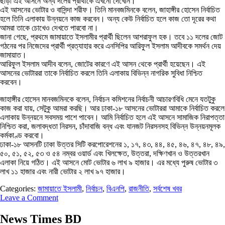
ছাড়া এই আসনে অন্য দলের প্রার্থীকে এখনো দেখেনি।
এই আসনের ভোটার ও বাসিন্দা শরীফ। তিনি মানবজমিনকে বলেন, জাহাঙ্গীর হোসেন নির্বাচিত
হলে তিনি এলাকায় উন্নয়নে কাজ করবেন। অন্য কেউ নির্বাচিত হলে কাজ তো দূরের কথা
আমরা তাকে চোখেও দেখতে পারবো না।
জানা গেছে, প্রথমে জামায়াতে ইসলামীর প্রার্থী ছিলেন আশরাফুল হক। তবে ১১ দলের জোট
গঠনের পর নিজেদের প্রার্থী প্রত্যাহার করে এনসিপির আরিফুল ইসলাম আদীবকে সমর্থন দেয়
জামায়াত।
আরিফুল ইসলাম আদীব বলেন, জোটের কারণে এই আসন থেকে প্রার্থী হয়েছেন। এই
আসনের ভোটাররা তাকে নির্বাচিত করলে তিনি এলাকায় বিভিন্ন নাগরিক সুবিধা নিশ্চিত
করবেন।
জাহাঙ্গীর হোসেন মানবজমিনকে বলেন, নির্বাচন কমিশনের নির্বাচনী আচারণবিধি মেনে যতটুকু
কাজ করা যায়, সেটুকু আমরা করছি। আর ঢাকা-১৮ আসনের ভোটাররা আমাকে নির্বাচিত করলে
এলাকায় উন্নয়নে সবসময় পাশে পাবেন। আমি নির্বাচিত হলে এই আসনে সামাজিক নিরাপত্তা
নিশ্চিত করা, জলাবদ্ধতা নিরসন, চাঁদাবাজি বন্ধ এবং যানজট নিরসনসহ বিভিন্ন উন্নয়নমূলক
কর্মকাণ্ড করবো।
ঢাকা-১৮ আসনটি ঢাকা উত্তর সিটি করপোরেশনের ১, ১৭, ৪৩, ৪৪, ৪৫, ৪৬, ৪৭, ৪৮, ৪৯,
৫০, ৫১, ৫২, ৫৩ ও ৫৪ নম্বর ওয়ার্ড এবং খিলক্ষেত, উত্তরা, দক্ষিণখান ও উত্তরখান
এলাকা নিয়ে গঠিত। এই আসনে মোট ভোটার ৬ লাখ ৯ হাজার। এর মধ্যে পুরুষ ভোটার ৩
লাখ ১১ হাজার এবং নারী ভোটার ২ লাখ ৯৭ হাজার।
Categories:
জামায়াতে ইসলামী
,
নির্বাচন
,
বিএনপি
,
রাজনীতি
,
সর্বশেষ খবর
Leave a Comment
News Times BD