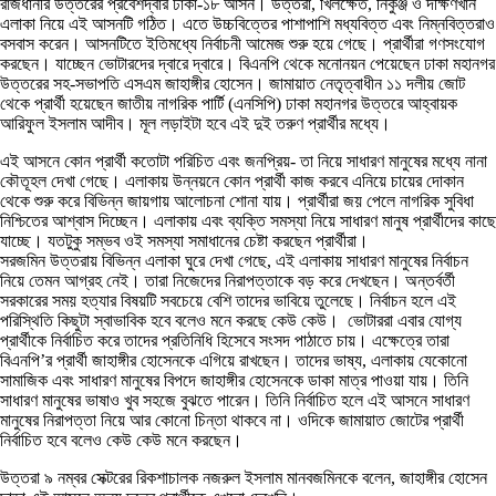
রাজধানীর উত্তরের প্রবেশদ্বার ঢাকা-১৮ আসন। উত্তরা, খিলক্ষেত, নিকুঞ্জ ও দক্ষিণখান
এলাকা নিয়ে এই আসনটি গঠিত। এতে উচ্চবিত্তের পাশাপাশি মধ্যবিত্ত এবং নিম্নবিত্তরাও
বসবাস করেন। আসনটিতে ইতিমধ্যে নির্বাচনী আমেজ শুরু হয়ে গেছে। প্রার্থীরা গণসংযোগ
করছেন। যাচ্ছেন ভোটারদের দ্বারে দ্বারে। বিএনপি থেকে মনোনয়ন পেয়েছেন ঢাকা মহানগর
উত্তরের সহ-সভাপতি এসএম জাহাঙ্গীর হোসেন। জামায়াত নেতৃত্বাধীন ১১ দলীয় জোট
থেকে প্রার্থী হয়েছেন জাতীয় নাগরিক পার্টি (এনসিপি) ঢাকা মহানগর উত্তরে আহ্বায়ক
আরিফুল ইসলাম আদীব। মূল লড়াইটা হবে এই দুই তরুণ প্রার্থীর মধ্যে।
এই আসনে কোন প্রার্থী কতোটা পরিচিত এবং জনপ্রিয়- তা নিয়ে সাধারণ মানুষের মধ্যে নানা
কৌতূহল দেখা গেছে। এলাকায় উন্নয়নে কোন প্রার্থী কাজ করবে এনিয়ে চায়ের দোকান
থেকে শুরু করে বিভিন্ন জায়গায় আলোচনা শোনা যায়। প্রার্থীরা জয় পেলে নাগরিক সুবিধা
নিশ্চিতের আশ্বাস দিচ্ছেন। এলাকায় এবং ব্যক্তি সমস্যা নিয়ে সাধারণ মানুষ প্রার্থীদের কাছে
যাচ্ছে। যতটুকু সম্ভব ওই সমস্যা সমাধানের চেষ্টা করছেন প্রার্থীরা।
সরজমিন উত্তরায় বিভিন্ন এলাকা ঘুরে দেখা গেছে, এই এলাকায় সাধারণ মানুষের নির্বাচন
নিয়ে তেমন আগ্রহ নেই। তারা নিজেদের নিরাপত্তাকে বড় করে দেখছেন। অন্তর্বর্তী
সরকারের সময় হত্যার বিষয়টি সবচেয়ে বেশি তাদের ভাবিয়ে তুলেছে। নির্বাচন হলে এই
পরিস্থিতি কিছুটা স্বাভাবিক হবে বলেও মনে করছে কেউ কেউ। ভোটাররা এবার যোগ্য
প্রার্থীকে নির্বাচিত করে তাদের প্রতিনিধি হিসেবে সংসদ পাঠাতে চায়। এক্ষেত্রে তারা
বিএনপি’র প্রার্থী জাহাঙ্গীর হোসেনকে এগিয়ে রাখছেন। তাদের ভাষ্য, এলাকায় যেকোনো
সামাজিক এবং সাধারণ মানুষের বিপদে জাহাঙ্গীর হোসেনকে ডাকা মাত্র পাওয়া যায়। তিনি
সাধারণ মানুষের ভাষাও খুব সহজে বুঝতে পারেন। তিনি নির্বাচিত হলে এই আসনে সাধারণ
মানুষের নিরাপত্তা নিয়ে আর কোনো চিন্তা থাকবে না। ওদিকে জামায়াত জোটের প্রার্থী
নির্বাচিত হবে বলেও কেউ কেউ মনে করছেন।
উত্তরা ৯ নম্বর সেক্টরের রিকশাচালক নজরুল ইসলাম মানবজমিনকে বলেন, জাহাঙ্গীর হোসেন