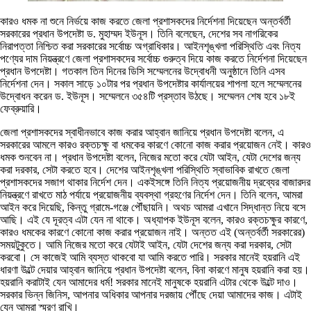
কারও ধমক না শুনে নির্ভয়ে কাজ করতে জেলা প্রশাসকদের নির্দেশনা দিয়েছেন অন্তর্বর্তী
সরকারের প্রধান উপদেষ্টা ড. মুহাম্মদ ইউনূস। তিনি বলেছেন, দেশের সব নাগরিকের
নিরাপত্তা নিশ্চিত করা সরকারের সর্বোচ্চ অগ্রাধিকার। আইনশৃঙ্খলা পরিস্থিতি এবং নিত্য
পণ্যের দাম নিয়ন্ত্রণে জেলা প্রশাসকদের সর্বোচ্চ গুরুত্ব দিয়ে কাজ করতে নির্দেশনা দিয়েছেন
প্রধান উপদেষ্টা। গতকাল তিন দিনের ডিসি সম্মেলনের উদ্বোধনী অনুষ্ঠানে তিনি এসব
নির্দেশনা দেন। সকাল সাড়ে ১০টার পর প্রধান উপদেষ্টার কার্যালয়ের শাপলা হলে সম্মেলনের
উদ্বোধন করেন ড. ইউনূস। সম্মেলনে ৩৫৪টি প্রস্তাব উঠছে। সম্মেলন শেষ হবে ১৮ই
ফেব্রুয়ারি।
জেলা প্রশাসকদের স্বাধীনভাবে কাজ করার আহ্বান জানিয়ে প্রধান উপদেষ্টা বলেন, এ
সরকারের আমলে কারও রক্তচক্ষু বা ধমকের কারণে কোনো কাজ করার প্রয়োজন নেই। কারও
ধমক শুনবেন না। প্রধান উপদেষ্টা বলেন, নিজের মতো করে যেটা আইন, যেটা দেশের জন্য
করা দরকার, সেটা করতে হবে। দেশের আইনশৃঙ্খলা পরিস্থিতি স্বাভাবিক রাখতে জেলা
প্রশাসকদের সজাগ থাকার নির্দেশ দেন। একইসঙ্গে তিনি নিত্য প্রয়োজনীয় দ্রব্যের বাজারদর
নিয়ন্ত্রণে রাখতে মাঠ পর্যায়ে প্রয়োজনীয় ব্যবস্থা গ্রহণের নির্দেশ দেন। তিনি বলেন, আমরা
আইন করে দিয়েছি, কিন্তু গ্রামে-গঞ্জে পৌঁছায়নি। অথচ আমরা এখানে সিদ্ধান্ত নিয়ে বসে
আছি। এই যে দূরত্ব এটা যেন না থাকে। অধ্যাপক ইউনূস বলেন, কারও রক্তচক্ষুর কারণে,
কারও ধমকের কারণে কোনো কাজ করার প্রয়োজন নাই। অন্তত এই (অন্তর্বর্তী সরকারের)
সময়টুকুতে। আমি নিজের মতো করে যেটাই আইন, যেটা দেশের জন্য করা দরকার, সেটা
করবো। সে কাজেই আমি ব্যস্ত থাকবো যা আমি করতে পারি। সরকার মানেই হয়রানি এই
ধারণা উল্টে দেয়ার আহ্বান জানিয়ে প্রধান উপদেষ্টা বলেন, বিনা কারণে মানুষ হয়রানি করা হয়।
হয়রানি করাটাই যেন আমাদের ধর্ম! সরকার মানেই মানুষকে হয়রানি এটার থেকে উল্টে দাও।
সরকার ভিন্ন জিনিস, আপনার অধিকার আপনার দরজায় পৌঁছে দেয়া আমাদের কাজ। এটাই
যেন আমরা স্মরণ রাখি।