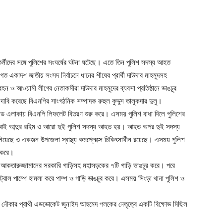
র্মীদের সঙ্গে পুলিশের সংঘর্ষের ঘটনা ঘটেছে। এতে তিন পুলিশ সদস্য আহত
 একাদশ জাতীয় সংসদ নির্বাচনে ধানের শীষের প্রার্থী দাউদার মাহমুদসহ
ও আওয়ামী লীগের নেতাকর্মীরা দাউদার মাহমুদের ব্যবসা প্রতিষ্ঠানে ভাঙচুর
দাবি করেছে বিএনপির সাংগঠনিক সম্পাদক রুহুল কুদ্দুস তালুকদার দুলু।
ট্যান্ড এলাকায় বিএনপি লিফলেট বিতরণ শুরু করে। এসময় পুলিশ বাধা দিলে পুলিশের
 এসআই আব্দুর রহিম ও আরো দুই পুলিশ সদস্য আহত হয়। আহত অপর দুই সদস্য
েছে ও একজন উপজেলা স্বাস্থ্য কমপ্লেক্সে চিকিৎসাধীন রয়েছে। এসময় পুলিশ
 করে।
মো. আকতারুজ্জামানের সরকারি গাড়িসহ মহাসড়কের ৭টি গাড়ি ভাঙচুর করে। পরে
েট্রোল পাম্পে হামলা করে পাম্প ও গাড়ি ভাঙচুর করে। এসময় সিংড়া থানা পুলিশ ও
 নৌকার প্রার্থী এডভোকেট জুনাইদ আহমেদ পলকের নেতৃত্বে একটি বিক্ষোভ মিছিল