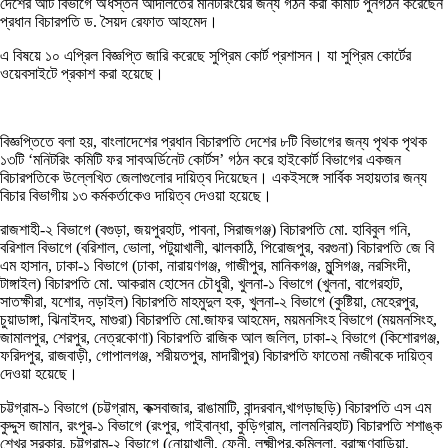
দেশের আট বিভাগে অধস্তন আদালতের মনিটরিংয়ের জন্য গঠন করা কমিটি পুনর্গঠন করেছেন
প্রধান বিচারপতি ড. সৈয়দ রেফাত আহমেদ।
এ বিষয়ে ১০ এপ্রিল বিজ্ঞপ্তি জারি করেছে সুপ্রিম কোর্ট প্রশাসন। যা সুপ্রিম কোর্টের
ওয়েবসাইটে প্রকাশ করা হয়েছে।
বিজ্ঞপ্তিতে বলা হয়, বাংলাদেশের প্রধান বিচারপতি দেশের ৮টি বিভাগের জন্য পৃথক পৃথক
১৩টি ‘মনিটরিং কমিটি ফর সাবঅর্ডিনেট কোর্টস’ গঠন করে হাইকোর্ট বিভাগের একজন
বিচারপতিকে উল্লেখিত জেলাগুলোর দায়িত্ব দিয়েছেন। একইসঙ্গে সার্বিক সহায়তার জন্য
বিচার বিভাগীয় ১৩ কর্মকর্তাকেও দায়িত্ব দেওয়া হয়েছে।
রাজশাহী-২ বিভাগে (বগুড়া, জয়পুরহাট, পাবনা, সিরাজগঞ্জ) বিচারপতি মো. হাবিবুল গনি,
বরিশাল বিভাগে (বরিশাল, ভোলা, পটুয়াখালী, ঝালকাঠি, পিরোজপুর, বরগুনা) বিচারপতি জে বি
এম হাসান, ঢাকা-১ বিভাগে (ঢাকা, নারায়ণগঞ্জ, গাজীপুর, মানিকগঞ্জ, মুন্সিগঞ্জ, নরসিংদী,
টাঙ্গাইল) বিচারপতি মো. আকরাম হোসেন চৌধুরী, খুলনা-১ বিভাগে (খুলনা, বাগেরহাট,
সাতক্ষীরা, যশোর, নড়াইল) বিচারপতি মাহমুদুল হক, খুলনা-২ বিভাগে (কুষ্টিয়া, মেহেরপুর,
চুয়াডাঙ্গা, ঝিনাইদহ, মাগুরা) বিচারপতি মো.জাফর আহমেদ, ময়মনসিংহ বিভাগে (ময়মনসিংহ,
জামালপুর, শেরপুর, নেত্রকোণা) বিচারপতি রাজিক আল জলিল, ঢাকা-২ বিভাগে (কিশোরগঞ্জ,
ফরিদপুর, রাজবাড়ী, গোপালগঞ্জ, শরীয়তপুর, মাদারীপুর) বিচারপতি ফাতেমা নজীবকে দায়িত্ব
দেওয়া হয়েছে।
চট্টগ্রাম-১ বিভাগে (চট্টগ্রাম, কক্সবাজার, রাঙামাটি, বান্দরবান,খাগড়াছড়ি) বিচারপতি এস এম
কুদ্দুস জামান, রংপুর-১ বিভাগে (রংপুর, গাইবান্ধা, কুড়িগ্রাম, লালমনিরহাট) বিচারপতি শশাঙ্ক
শেখর সরকার, চট্টগ্রাম-২ বিভাগে (নোয়াখালী, ফেনী, লক্ষ্মীপুর,কুমিল্লা, ব্রাহ্মণবাড়িয়া,