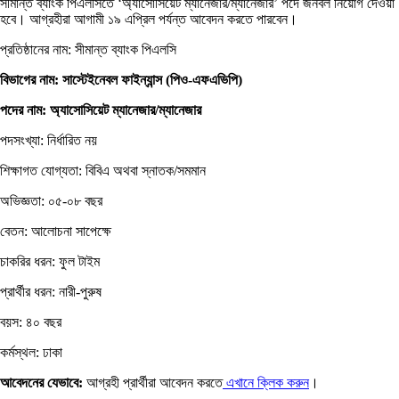
সীমান্ত ব্যাংক পিএলসিতে ‘অ্যাসোসিয়েট ম্যানেজার/ম্যানেজার’ পদে জনবল নিয়োগ দেওয়া
হবে। আগ্রহীরা আগামী ১৯ এপ্রিল পর্যন্ত আবেদন করতে পারবেন।
প্রতিষ্ঠানের নাম: সীমান্ত ব্যাংক পিএলসি
বিভাগের নাম: সাস্টেইনেবল ফাইন্যান্স (পিও-এফএভিপি)
পদের নাম: অ্যাসোসিয়েট ম্যানেজার/ম্যানেজার
পদসংখ্যা: নির্ধারিত নয়
শিক্ষাগত যোগ্যতা: বিবিএ অথবা স্নাতক/সমমান
অভিজ্ঞতা: ০৫-০৮ বছর
বেতন: আলোচনা সাপেক্ষে
চাকরির ধরন: ফুল টাইম
প্রার্থীর ধরন: নারী-পুরুষ
বয়স: ৪০ বছর
কর্মস্থল: ঢাকা
আবেদনের যেভাবে:
আগ্রহী প্রার্থীরা আবেদন করতে
এখানে ক্লিক করুন
।