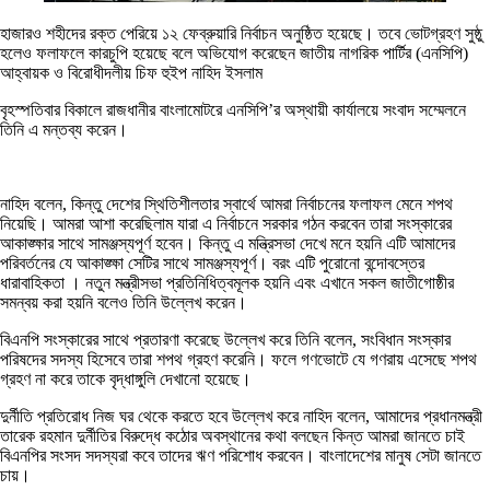
হাজারও শহীদের রক্ত পেরিয়ে ১২ ফেব্রুয়ারি নির্বাচন অনুষ্ঠিত হয়েছে। তবে ভোটগ্রহণ সুষ্ঠু
হলেও ফলাফলে কারচুপি হয়েছে বলে অভিযোগ করেছেন জাতীয় নাগরিক পার্টির (এনসিপি)
আহ্বায়ক ও বিরোধীদলীয় চিফ হুইপ নাহিদ ইসলাম
বৃহস্পতিবার বিকালে রাজধানীর বাংলামোটরে এনসিপি’র অস্থায়ী কার্যালয়ে সংবাদ সম্মেলনে
তিনি এ মন্তব্য করেন।
নাহিদ বলেন, কিন্তু দেশের স্থিতিশীলতার স্বার্থে আমরা নির্বাচনের ফলাফল মেনে শপথ
নিয়েছি। আমরা আশা করেছিলাম যারা এ নির্বাচনে সরকার গঠন করবেন তারা সংস্কারের
আকাঙ্ক্ষার সাথে সামঞ্জস্যপূর্ণ হবেন। কিন্তু এ মন্ত্রিসভা দেখে মনে হয়নি এটি আমাদের
পরিবর্তনের যে আকাঙ্ক্ষা সেটির সাথে সামঞ্জস্যপূর্ণ। বরং এটি পুরোনো বন্দোবস্তের
ধারাবাহিকতা । নতুন মন্ত্রীসভা প্রতিনিধিত্বমূলক হয়নি এবং এখানে সকল জাতীগোষ্ঠীর
সমন্বয় করা হয়নি বলেও তিনি উল্লেখ করেন।
বিএনপি সংস্কারের সাথে প্রতারণা করেছে উল্লেখ করে তিনি বলেন, সংবিধান সংস্কার
পরিষদের সদস্য হিসেবে তারা শপথ গ্রহণ করেনি। ফলে গণভোটে যে গণরায় এসেছে শপথ
গ্রহণ না করে তাকে বৃদ্ধাঙ্গুলি দেখানো হয়েছে।
দুর্নীতি প্রতিরোধ নিজ ঘর থেকে করতে হবে উল্লেখ করে নাহিদ বলেন, আমাদের প্রধানমন্ত্রী
তারেক রহমান দুর্নীতির বিরুদ্ধে কঠোর অবস্থানের কথা বলছেন কিন্ত আমরা জানতে চাই
বিএনপির সংসদ সদস্যরা কবে তাদের ঋণ পরিশোধ করবেন। বাংলাদেশের মানুষ সেটা জানতে
চায়।