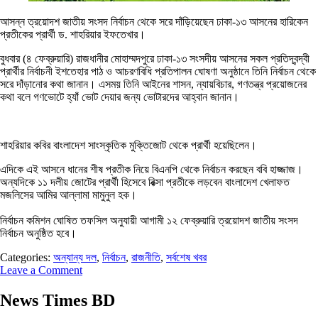
আসন্ন ত্রয়োদশ জাতীয় সংসদ নির্বাচন থেকে সরে দাঁড়িয়েছেন ঢাকা-১৩ আসনের হারিকেন
প্রতীকের প্রার্থী ড. শাহরিয়ার ইফতেখার।
বুধবার (৪ ফেব্রুয়ারি) রাজধানীর মোহাম্মদপুরে ঢাকা-১৩ সংসদীয় আসনের সকল প্রতিদ্বন্দ্বী
প্রার্থীর নির্বাচনী ইশতেহার পাঠ ও আচরণবিধি প্রতিপালন ঘোষণা অনুষ্ঠানে তিনি নির্বাচন থেকে
সরে দাঁড়ানোর কথা জানান। এসময় তিনি আইনের শাসন, ন্যায়বিচার, গণতন্ত্র প্রয়োজনের
কথা বলে গণভোটে হ্যাঁ ভোট দেয়ার জন্য ভোটারদের আহ্বান জানান।
শাহরিয়ার কবির বাংলাদেশ সাংস্কৃতিক মুক্তিজোট থেকে প্রার্থী হয়েছিলেন।
এদিকে এই আসনে ধানের শীষ প্রতীক নিয়ে বিএনপি থেকে নির্বাচন করছেন ববি হাজ্জাজ।
অন্যদিকে ১১ দলীয় জোটের প্রার্থী হিসেবে রিক্সা প্রতীকে লড়বেন বাংলাদেশ খেলাফত
মজলিসের আমির আল্লামা মামুনুল হক।
নির্বাচন কমিশন ঘোষিত তফসিল অনুযায়ী আগামী ১২ ফেব্রুয়ারি ত্রয়োদশ জাতীয় সংসদ
নির্বাচন অনুষ্ঠিত হবে।
Categories:
অন্যান্য দল
,
নির্বাচন
,
রাজনীতি
,
সর্বশেষ খবর
Leave a Comment
News Times BD