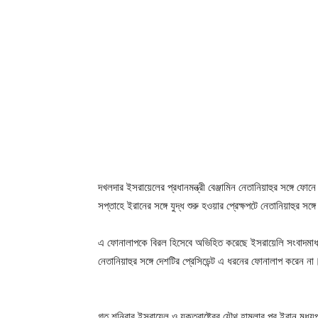
দখলদার ইসরায়েলের প্রধানমন্ত্রী বেঞ্জামিন নেতানিয়াহুর সঙ্গে ফ
সপ্তাহে ইরানের সঙ্গে যুদ্ধ শুরু হওয়ার প্রেক্ষপটে নেতানিয়াহুর সঙ
এ ফোনালাপকে বিরল হিসেবে অভিহিত করেছে ইসরায়েলি সংবাদমাধ্
নেতানিয়াহুর সঙ্গে দেশটির প্রেসিডেন্ট এ ধরনের ফোনালাপ করেন না
গত শনিবার ইসরায়েল ও যুক্তরাষ্ট্রের যৌথ হামলার পর ইরান মধ্যপ্