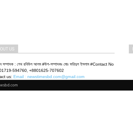
OUT US
ান সম্পাদক : শেখ রবিউল আলম #উপ-সম্পাদকঃ মোঃ ফরিদুল ইসলাম #Contact No
01719-594760, +8801625-707602
act us:
Email : newstimesbd.com@gmail.com
imesbd.com