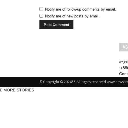
Notify me of follow-up comments by email.
Notify me of new posts by email.
AB
#প্রধ
:+88
Cont
© Copyright © 2024** All rights reserved www.newst
MORE STORIES