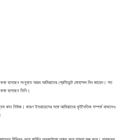
োনে কথা বলেছেন সংযুক্ত আরব আমিরাতের প্রেসিডেন্ট মোহাম্মদ বিন জায়েদ। গত
্গে কথা বলেছেন তিনি।
যম কান নিউজ। কারণ ইসরায়েলের সঙ্গে আমিরাতের কূটনৈতিক সম্পর্ক থাকলেও
।
রাচ্যের বিভিন্ন দেশে মার্কিন অবকাঠামো লক্ষ্য করে হামলা শুরু করে। যারমধ্যে