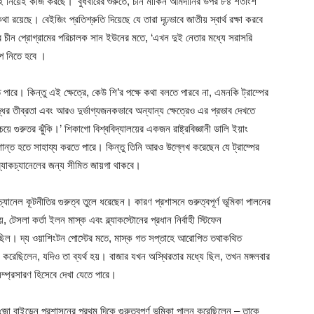
 নিয়েই কাজ করছে। ‘বুধবারের শুরুতে, চীন মার্কিন আমদানির উপর ৮৪ শতাংশ
 রয়েছে। বেইজিং প্রতিশ্রুতি দিয়েছে যে তারা দৃঢ়ভাবে জাতীয় স্বার্থ রক্ষা করবে
রের চীন প্রোগ্রামের পরিচালক সান ইউনের মতে, ‘এখন দুই নেতার মধ্যে সরাসরি
প নিতে হবে ।
পারে। কিন্তু এই ক্ষেত্রে, কেউ শি’র পক্ষে কথা বলতে পারবে না, এমনকি ট্রাম্পের
্ধের তীব্রতা এবং আরও দুর্ভাগ্যজনকভাবে অন্যান্য ক্ষেত্রেও এর প্রভাব দেখতে
 গুরুতর ঝুঁকি।’ শিকাগো বিশ্ববিদ্যালয়ের একজন রাষ্ট্রবিজ্ঞানী ডালি ইয়াং
ে শান্ত হতে সাহায্য করতে পারে। কিন্তু তিনি আরও উল্লেখ করেছেন যে ট্রাম্পের
ব্যাকচ্যানেলের জন্য সীমিত জায়গা থাকবে।
যানেল কূটনীতির গুরুত্ব তুলে ধরেছেন। কারণ প্রশাসনে গুরুত্বপূর্ণ ভূমিকা পালনের
টেসলা কর্তা ইলন মাস্ক এবং ব্ল্যাকস্টোনের প্রধান নির্বাহী স্টিফেন
েছিল। দ্য ওয়াশিংটন পোস্টের মতে, মাস্ক গত সপ্তাহে আরোপিত তথাকথিত
দন করেছিলেন, যদিও তা ব্যর্থ হয়। বাজার যখন অস্থিরতার মধ্যে ছিল, তখন মঙ্গলবার
সম্প্রসারণ হিসেবে দেখা যেতে পারে।
 জো বাইডেন প্রশাসনের প্রথম দিকে গুরুত্বপূর্ণ ভূমিকা পালন করেছিলেন – তাকে