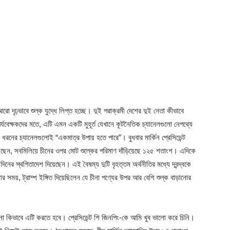
 দৃঢ়ভাবে শুল্ক যুদ্ধে লিপ্ত হচ্ছে। দুই পরাক্রমী দেশের দুই নেতা কীভাবে
যবেক্ষকদের মতে, এটি এমন একটি মুহূর্ত যেখানে কূটনৈতিক চ্যানেলগুলো নেপথ্যে
রনের চ্যানেলগুলোই “একমাত্র উপায় হতে পারে”। বুধবার মার্কিন প্রেসিডেন্ট
িয়েছেন, সবমিলিয়ে চীনের ওপর মোট শুল্কের পরিমাণ দাঁড়িয়েছে ১২৫ শতাংশ। এদিকে
িনের স্থগিতাদেশ দিয়েছেন। এই বৈষম্য দুটি বৃহত্তম অর্থনীতির মধ্যে দ্বন্দ্বকে
য়, ট্রাম্প ইঙ্গিত দিয়েছিলেন যে চীনা পণ্যের উপর আর বেশি শুল্ক বাড়ানোর
 না কিভাবে এটি করতে হবে। প্রেসিডেন্ট শি জিনপিং-কে আমি খুব ভালো করে চিনি।