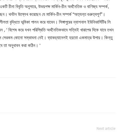
টি চীনা বিবৃতি অনুসারে, উভয়পক্ষ মার্কিন-চীন অর্থনৈতিক ও বাণিজ্য সম্পর্ক,
েন। থর্নটন উল্লেখ করেছেন যে মার্কিন-চীন সম্পর্ক “অত্যন্ত গুরুত্বপূর্ণ”।
িশীলতা বৃদ্ধিতে ভূমিকা পালন করে যাবেন। সিঙ্গাপুরের ন্যাশনাল ইউনিভার্সিটির লি
ন , ‘ বিশেষ করে যখন পরিস্থিতি অর্থনৈতিকভাবে সত্যিই খারাপের দিকে যাবে তখন
ন সেরকম কোনো সম্ভাবনা নেই। ব্যাকচ্যানেলই হয়তো একমাত্র উপায়। কিন্তু
বে তা অনুধাবন করা কঠিন। ‘
Next article