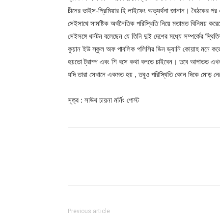
চীনের ভাইস-প্রিমিয়ার হি লাইফেং অভ্যর্থনা জানান। বৈঠকের পর এক
সেইসাথে সামষ্টিক অর্থনৈতিক পরিস্থিতি নিয়ে মতামত বিনিময় করেছ
সেইসঙ্গে থর্নটন বলেছেন যে তিনি দুই দেশের মধ্যে সম্পর্কের স্থিত
কুয়ান ইউ স্কুল অফ পাবলিক পলিসির ডিন ড্যানি কোয়াহ মনে করে
হয়তো ট্রাম্প এবং শি বসে কথা বলতে চাইবেন। তবে আপাতত এখ
যদি তারা সেখানে একমত হয় , তবুও পরিস্থিতি কোন দিকে মোড় নে
সূত্র : সাউথ চায়না মর্নিং পোস্ট
Share
Previous article