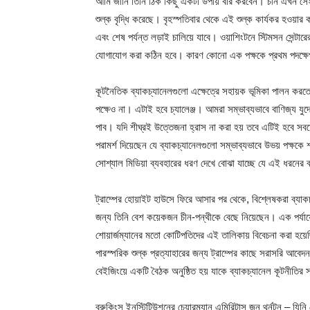
আমি জানি তিনি ঠিক কিছু একটা উপায় বার করবেন। চীন এখন সেই
শুল্ক বৃদ্ধি করেছে। বৃহস্পতিবার থেকে এই শুল্ক কার্যকর হওয়ার কথা
এবং শেষ পর্যন্ত লড়াই চালিয়ে যাবে। ওয়াশিংটনে স্টিমসন সেন্টা
যোগাযোগ করা কঠিন হবে। কারণ কোনো এক পক্ষকে প্রথম পদক্ষে
কূটনৈতিক ব্যাকচ্যানেলগুলো এক্ষেত্রে সহায়ক ভূমিকা পালন করতে 
পক্ষেও না। এটাই হবে চ্যালেঞ্জ। আমরা সম্ভাব্যভাবে বাণিজ্য যুদ
পাব। যদি শীঘ্রই উত্তেজনা হ্রাস না করা হয় তবে এটিই হবে সবচেয়ে
পরামর্শ দিয়েছেন যে ব্যাকচ্যানেলগুলো সম্ভাব্যভাবে উভয় পক্ষক
সোশ্যাল মিডিয়া ব্যবহারের ধরণ দেখে বোঝা যাচ্ছে যে এই ধরনের 
ট্রাম্পের হোয়াইট হাউসে ফিরে আসার পর থেকে, বিশ্লেষকরা ব্যাকচ্
জন্য তিনি বেশ কয়েকজন চীন-পন্থীকে বেছে নিয়েছেন। এক পর্যায়ে, 
শোয়ার্জম্যানের মতো কোটিপতিদের এই তালিকায় বিবেচনা করা হয়
পারস্পরিক শুল্ক প্রত্যাহারের জন্য ট্রাম্পের কাছে সরাসরি আবে
বেইজিংয়ে একটি বৈঠক অনুষ্ঠিত হয় যাকে ব্যাকচ্যানেল কূটনীতির 
ব্রুকিংস ইনস্টিটিউশনের চেয়ারম্যান এমিরিটাস জন থর্নটন – যিনি