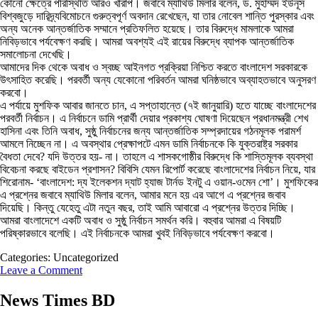
কোনো ক্ষেত্রে পরিস্থিতি আরও খারাপ। জবাবে ম্যাথিউ মিলার বলেন, ড. মুহাম্মদ ইউনূস
বিশ্বজুড়ে দারিদ্র্যবিমোচনে গুরুত্বপূর্ণ অবদান রেখেছেন, যা তার নোবেল শান্তি পুরস্কার এবং
অন্য অনেক আন্তর্জাতিক সম্মানে প্রতিফলিত হয়েছে। তার বিরুদ্ধে মামলাকে আমরা
নিবিড়ভাবে পর্যবেক্ষণ করছি। আমরা অবশ্যই এই রায়ের বিরুদ্ধে ব্যাপক আন্তর্জাতিক
সমালোচনা দেখেছি।
আমাদের দিক থেকে অবাধ ও স্বচ্ছ আইনগত প্রক্রিয়া নিশ্চিত করতে বাংলাদেশ সরকারকে
উৎসাহিত করেছি। পরবর্তী অন্য যেকোনো পরিবর্তন আমরা ঘনিষ্ঠভাবে অব্যাহতভাবে অনুসরণ
করবো।
এ পর্যায়ে মুশফিক আবার জানতে চান, এ সপ্তাহান্তে (৭ই জানুয়ারি) হতে যাচ্ছে বাংলাদেশের
পরবর্তী নির্বাচন। এ নির্বাচনে ডামি প্রার্থী দেয়ার প্রকাশ্য ঘোষণা দিয়েছেন প্রধানমন্ত্রী শেখ
হাসিনা এবং তিনি অবাধ, সুষ্ঠু নির্বাচনের জন্য আন্তর্জাতিক সম্প্রদায়ের গঠনমূলক পরামর্শ
আমলে নিচ্ছেন না। এ অবস্থার প্রেক্ষাপটে এমন ডামি নির্বাচনকে কি যুক্তরাষ্ট্র সরকার
বৈধতা দেবে? যদি উত্তর হয়- না। তাহলে এ শাসকগোষ্ঠীর বিরুদ্ধে কি শাস্তিমূলক ব্যবস্থা
বিবেচনা করছে বাইডেন প্রশাসন? বিবিসি যেমন রিপোর্ট করেছে বাংলাদেশের নির্বাচন নিয়ে, যার
শিরোনাম- ‘বাংলাদেশ: দ্য ইলেকশন দ্যাট হ্যাজ টার্নড ইনটু এ ওয়ান-ওমেন শো’। মুশফিকের
এ প্রশ্নের জবাবে ম্যাথিউ মিলার বলেন, আমার মনে হয় এর আগে এ প্রশ্নের জবাব
দিয়েছি। কিন্তু যেহেতু এটা নতুন বছর, তাই আমি আবারো এ প্রশ্নের উত্তর দিচ্ছি।
আমরা বাংলাদেশে একটি অবাধ ও সুষ্ঠু নির্বাচন সমর্থন করি। বহুবার আমরা এ বিষয়টি
পরিষ্কারভাবে বলেছি। এই নির্বাচনকে আমরা খুবই নিবিড়ভাবে পর্যবেক্ষণ করবো।
Categories: Uncategorized
Leave a Comment
News Times BD