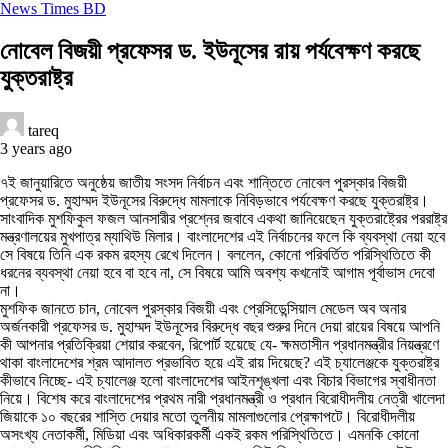
News Times BD
নোবেল বিজয়ী প্রফেসর ড. ইউনূসের রায় পর্যবেক্ষণ করছে
যুক্তরাষ্ট্র
tareq
3 years ago
৭ই জানুয়ারিতে অনুষ্ঠেয় জাতীয় সংসদ নির্বাচন এবং শান্তিতে নোবেল পুরস্কার বিজয়ী
প্রফেসর ড. মুহাম্মদ ইউনূসের বিরুদ্ধে মামলাকে নিবিড়ভাবে পর্যবেক্ষণ করছে যুক্তরাষ্ট্র।
সাংবাদিক মুশফিকুল ফজল আনসারীর প্রশ্নের জবাবে একথা জানিয়েছেন যুক্তরাষ্ট্রের পররাষ্ট্র
মন্ত্রণালয়ের মুখপাত্র ম্যাথিউ মিলার। বাংলাদেশের এই নির্বাচনের ফলে কি ব্যবস্থা নেয়া হবে
সে বিষয়ে তিনি এক রকম রহস্য রেখে দিলেন। বললেন, কোনো পরিবর্তিত পরিস্থিতিতে কী
ধরনের ব্যবস্থা নেয়া হবে বা হবে না, সে বিষয়ে আমি অবশ্য কখনোই আগাম পূর্বাভাস দেবো
না।
মুশফিক জানতে চান, নোবেল পুরস্কার বিজয়ী এবং প্রেসিডেন্সিয়াল মেডেল অব অনার
অর্জনকারী প্রফেসর ড. মুহাম্মদ ইউনূসের বিরুদ্ধে বছর শুরুর দিনে দেয়া রায়ের বিষয়ে আপনি
কী আপনার প্রতিক্রিয়া শেয়ার করবেন, রিপোর্ট হয়েছে যে- ক্ষমতাসীন প্রধানমন্ত্রীর নিয়ন্ত্রণে
থাকা বাংলাদেশের শ্রম আদালত প্রভাবিত হয়ে এই রায় দিয়েছে? এই চ্যালেঞ্জকে যুক্তরাষ্ট্র
কীভাবে নিচ্ছে- এই চ্যালেঞ্জ হলো বাংলাদেশের আইনশৃঙ্খলা এবং বিচার বিভাগের স্বাধীনতা
নিয়ে। বিশেষ করে বাংলাদেশের প্রথম নারী প্রধানমন্ত্রী ও প্রধান বিরোধীদলীয় নেত্রী খালেদা
জিয়াকে ১০ বছরের শাস্তি দেয়ার মতো তুলনীয় মামলাগুলোর প্রেক্ষাপটে। বিরোধীদলীয়
অসংখ্য নেতাকর্মী, মিডিয়া এবং অধিকারকর্মী একই রকম পরিস্থিতিতে। এমনকি কোনো