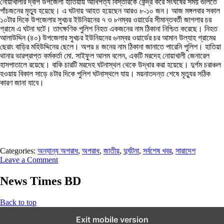
নোয়াখালীর দ্বীপ উপজেলা হাতিয়ায় আধিপত্য বিস্তারকে কেন্দ্র করে সংঘর্ষের সময় গুলিতে
পাঁচজনের মৃত্যু হয়েছে। এ ঘটনায় আহত হয়েছেন আরও ৮-১০ জন। আজ মঙ্গলবার সকাল
১০টার দিকে উপজেলার সুখচর ইউনিয়নের ৭ ও ৮নম্বর ওয়ার্ডের সীমান্তবর্তী জাগলার চর
গ্রামে এ ঘটনা ঘটে। তাৎক্ষণিক পুলিশ নিহত একজনের নাম ঠিকানা নিশ্চিত করেছে। নিহত
আলাউদ্দিন (৪০) উপজেলার সুখচর ইউনিয়নের ৬নম্বর ওয়ার্ডের চর আমান উল্যাহ গ্রামের
ছেরাং বাড়ির মহিউদ্দিনের ছেলে। অপর ৪ জনের নাম ঠিকানা জানাতে পারেনি পুলিশ। হাতিয়া
থানার ভারপ্রাপ্ত কর্মকর্তা মো. সাইফুল আলম বলেন, একটি মরদেহ নোয়াখালী জেনারেল
হাসপাতালে রয়েছে। বাকি চারটি মরদেহ ঘটনাস্থল থেকে উদ্ধার করা হয়েছে। দুর্গম চরাঞ্চল
হওয়ায় বিকাল সাড়ে ৪টার দিকে পুলিশ ঘটনাস্থলে যায়। ময়নাতদন্ত শেষে মৃত্যুর সঠিক
কারণ জানা যাবে।
Categories:
অন্যান্য অপরাধ
,
অপরাধ
,
জাতীয়
,
দুর্ঘটনা
,
সর্বশেষ খবর
,
সারাদেশ
Leave a Comment
News Times BD
Back to top
Exit mobile version