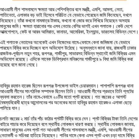
আওয়ামী লীগ শাসনামলে ক্ষমতা আর পেশিশক্তির বলে মন্ত্রী, এমপি, আমলা, নেতা,
পাতিনেতা, এলাকার বড় ভাই হিসেবে পরিচিত যে যেভাবে পেরেছেন জমি কিনেছেন, দখলে
নিয়েছেন। তাঁরা কখনো নামমাত্র টাকায়, কখনো বা জোর করে লিখিয়ে নিয়েছেন অসহায়
মানুষের জমি। ক্ষমতা হারানোর পর এসব নেতার বেশির ভাগই এখন পলাতক। কেউ দেশে
আত্মগোপনে, কেউ বা আরব আমিরাত, কানাডা, আমেরিকা, ইংল্যান্ড, ভারতসহ বিভিন্ন দেশে।
এই পলাতক নেতাদের অনেকেই এখন নিজেদের নামে-বেনামে কেনা জমিজমা যে যেভাবে
পারছেন বিক্রি করে দিচ্ছেন বলে অভিযোগ উঠেছে। অনুসন্ধানে জানা যায়, রাজধানী ঢাকার
রাজউক-পূর্বাচল নতুন শহর, রূপগঞ্জ, গাজীপুর, সাভারসহ বিভিন্ন স্থানেই জমি বিক্রির এমন
অভিযোগ রয়েছে। এদিকে সাবেক ডিবিপ্রধান মনিরুলের গাজীপুরে ৯ বিঘা জমি বিক্রি করা
হয়েছে বলে জানা গেছে।
হাবিবুর রহমান হারেজ ছিলেন রূপগঞ্জ উপজেলা ভাইস চেয়ারম্যান। পাশাপাশি রূপগঞ্জ থানা
আওয়ামী লীগের সাংগঠনিক সম্পাদক ছিলেন তিনি। আওয়ামী লীগের প্রভাবে তিনি প্লটের
ব্যবসা করতেন। তাঁর নামে-বেনামে ২০টির মতো প্লট রয়েছে। গত বছরের ৫ আগস্ট
বৈষম্যবিরোধী ছাত্র আন্দোলনের পর অনেকের মতো হাবিবুর রহমান হারেজও এলাকা ছেড়ে
পালিয়ে যান।
চলতি বছরের ২ মার্চ তাঁর পাঁচ কাঠার প্লটটি বিক্রি করে দেন। প্লট বিক্রির টাকা তিনি দেশের
বাইরে পাচার করে দিয়েছেন বলে স্থানীয় লোকজন ধারণা করছে। স্থানীয় লোকজন জানায়,
সাধারণ মানুষের এসব প্লট গত আওয়ামী লীগের শাসনামলে মন্ত্রী, এমপি, আওয়ামী লীগের
নেতাকর্মী ও সচিবরা হাতিয়ে নিয়েছেন। পানির দামে কেনা এসব প্লট এখন চড়া দামে বিক্রি