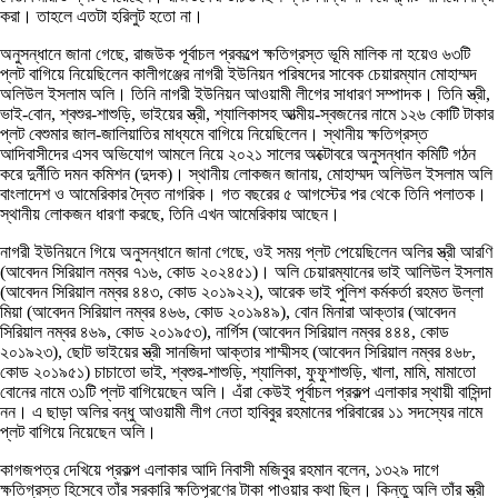
করা। তাহলে এতটা হরিলুট হতো না।
অনুসন্ধানে জানা গেছে, রাজউক পূর্বাচল প্রকল্পে ক্ষতিগ্রস্ত ভূমি মালিক না হয়েও ৬৩টি
প্লট বাগিয়ে নিয়েছিলেন কালীগঞ্জের নাগরী ইউনিয়ন পরিষদের সাবেক চেয়ারম্যান মোহাম্মদ
অলিউল ইসলাম অলি। তিনি নাগরী ইউনিয়ন আওয়ামী লীগের সাধারণ সম্পাদক। তিনি স্ত্রী,
ভাই-বোন, শ্বশুর-শাশুড়ি, ভাইয়ের স্ত্রী, শ্যালিকাসহ আত্মীয়-স্বজনের নামে ১২৬ কোটি টাকার
প্লট বেশুমার জাল-জালিয়াতির মাধ্যমে বাগিয়ে নিয়েছিলেন। স্থানীয় ক্ষতিগ্রস্ত
আদিবাসীদের এসব অভিযোগ আমলে নিয়ে ২০২১ সালের অক্টোবরে অনুসন্ধান কমিটি গঠন
করে দুর্নীতি দমন কমিশন (দুদক)। স্থানীয় লোকজন জানায়, মোহাম্মদ অলিউল ইসলাম অলি
বাংলাদেশ ও আমেরিকার দ্বৈত নাগরিক। গত বছরের ৫ আগস্টের পর থেকে তিনি পলাতক।
স্থানীয় লোকজন ধারণা করছে, তিনি এখন আমেরিকায় আছেন।
নাগরী ইউনিয়নে গিয়ে অনুসন্ধানে জানা গেছে, ওই সময় প্লট পেয়েছিলেন অলির স্ত্রী আরণি
(আবেদন সিরিয়াল নম্বর ৭১৬, কোড ২০২৪৫১)। অলি চেয়ারম্যানের ভাই আলিউল ইসলাম
(আবেদন সিরিয়াল নম্বর ৪৪৩, কোড ২০১৯২২), আরেক ভাই পুলিশ কর্মকর্তা রহমত উল্লা
মিয়া (আবেদন সিরিয়াল নম্বর ৪৬৬, কোড ২০১৯৪৯), বোন মিনারা আক্তার (আবেদন
সিরিয়াল নম্বর ৪৬৯, কোড ২০১৯৫৩), নার্গিস (আবেদন সিরিয়াল নম্বর ৪৪৪, কোড
২০১৯২৩), ছোট ভাইয়ের স্ত্রী সানজিদা আক্তার শাম্মীসহ (আবেদন সিরিয়াল নম্বর ৪৬৮,
কোড ২০১৯৫১) চাচাতো ভাই, শ্বশুর-শাশুড়ি, শ্যালিকা, ফুফুশাশুড়ি, খালা, মামি, মামাতো
বোনের নামে ৩১টি প্লট বাগিয়েছেন অলি। এঁরা কেউই পূর্বাচল প্রকল্প এলাকার স্থায়ী বাসিন্দা
নন। এ ছাড়া অলির বন্ধু আওয়ামী লীগ নেতা হাবিবুর রহমানের পরিবারের ১১ সদস্যের নামে
প্লট বাগিয়ে নিয়েছেন অলি।
কাগজপত্র দেখিয়ে প্রকল্প এলাকার আদি নিবাসী মজিবুর রহমান বলেন, ১৩২৯ দাগে
ক্ষতিগ্রস্ত হিসেবে তাঁর সরকারি ক্ষতিপূরণের টাকা পাওয়ার কথা ছিল। কিন্তু অলি তাঁর স্ত্রী