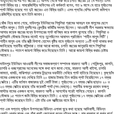
অভ্যুত্থানের পর গত বছরের ১১ আগস্ট থেকে শুরু করে চলতি বছরের ১৫ মে পর্যন্ত এসব
প্লট বিক্রি হয়। সাবরেজিস্ট্রি অফিসের ওই কর্মকর্তা বলেন, গত ৯ মাসে যে হারে পূর্বাচলের
প্লট বিক্রি হয়েছে গত দুই বছরেও এত বিক্রি হয়নি। এসব প্লটের বেশির ভাগই কমিশনে
রেজিস্ট্রি হয়েছে বলে তিনি জানান।
খোঁজ নিয়ে জানা গেছে, দাউদপুর ইউনিয়নের শিমুলিয়া গ্রামের আবদুল হক মালুমের ছেলে
শাহীন মালুম। তিনি যুবলীগের কেন্দ্রীয় কমিটির সদস্য ছিলেন। আওয়ামী লীগ সরকার ক্ষমতায়
আসার কয়েক বছরের মধ্যে উপশহরের প্লট বাণিজ্য করে কপাল খুলেছে তাঁর। শিমুলিয়া ও
কুলিয়াদি মৌজায় নিজের নামেই গড়ে তুলেছিলেন আবাসন প্রতিষ্ঠান ‘শাহীন মালুম সিটি’।
শাহীন মালুম এবং তাঁর স্ত্রী বিপাশা হোসেন বৃষ্টির নামে পূর্বাচলে অন্তত ১০টি প্লট থাকার কথা
জানিয়েছে স্থানীয় বাসিন্দারা। তারা আরো জানায়, চলতি বছরের জানুয়ারি মাসে শিমুলিয়া
মৌজায় ৪০ শতাংশ জায়গা বিক্রি করে দিয়েছেন তিনি। আরো জায়গা বিক্রি করার চেষ্টায়
আছেন।
দাউদপুর ইউনিয়ন আওয়ামী লীগের সমাজকল্যাণ সম্পাদক মারফত আলী। গোবিন্দপুর, কালনি,
চাপরি ও গুচ্ছগ্রামের অনেকের সঙ্গে কথা বলে জানা গেছে, মারফত আলী খাইসা, চাপরি
কামতা, ধামচি, মাঝিপাড়া এলাকার হিন্দুদের ভয়ভীতি দেখিয়ে প্লট হাতিয়ে নিয়েছেন। কৃষ্ণচাঁদ
নামের একজনকে ভয় দেখিয়ে তিনি ২০ হাজার টাকায় তিন কাঠার প্লট নিয়েছিলেন ১৭ নম্বর
সেক্টরে। এটির বর্তমান বাজারদর দুই কোটি টাকা। পূর্বাচলের ১৭ নম্বর সেক্টর ছাড়াও ২০ ও
২৩ নম্বর সেক্টরে রয়েছে তাঁর কয়েকটি প্লট (সব বেনামে)। স্থানীয় ফজলুর রহমান ফজলু
মাস্টার নামের একজন বলেন, মারফত আলী ৫ আগস্টের পরেই পালিয়ে গেছেন। কালনি
মৌজায় ১৫ শতাংশ জমি বিক্রি করেছেন তিনি। এ ছাড়া পূর্বাচলের ১৭ নম্বর সেক্টরের একটি
প্লট বিক্রি করেছেন তিনি। এটা তাঁর এক আত্মীয়ের নামে ছিল।
গত এক সপ্তাহ পূর্বাচল উপশহরের বিভিন্ন এলাকা ঘুরে কথা হয়েছে আদিবাসী, বিভিন্ন
শ্রেণি-পেশার মানুষ এবং যাঁরা প্লট বেচাকেনা করেন তাঁদের সঙ্গে। নাম প্রকাশ না করার শর্তে