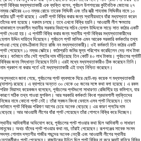
প্লট বিক্রির মধ্যস্থতাকারী এক ব্যক্তি বলেন, পূর্বাচল উপশহরের কুটনৈতিক জোনের ২৭
নম্বর সেক্টরের ২০৩ নম্বর রোডে তারেক সিদ্দিকী এবং তাঁর স্ত্রী শাহনাজ সিদ্দিকীর নামে ১০
কাঠার দুটি প্লট রয়েছে। একটি প্লট বিক্রি করার জন্য স্থানীয়ভাবে যাঁরা মধ্যস্থতা করেন
তাঁদের বলা হয়েছে। দরদাম চলছে। তবে এখনো বিক্রি হয়নি। আওয়ামী লীগ ক্ষমতায়
থাকাকালে তৎকালীন স্থানীয় সরকার বিভাগের সচিব হেলাল উদ্দিনকে সাড়ে সাত কাঠার একটি
প্লট দেওয়া হয়। এ প্লটটি বিক্রি করার জন্য স্থানীয় প্লট বিক্রির মধ্যস্থতাকারীদের
হেলাল উদ্দিন দায়িত্ব দিয়েছেন। পূর্বাচলে প্লট মালিক এমন আরেক সরকারি কর্মকর্তার তথ্য
পাওয়া গেছে (নাম-ঠিকানা দিতে রাজি নন মধ্যস্থতাকারী)। ওই কর্মকর্তা তিন কাঠার একটি
প্লট পেয়েছেন ১১ নম্বর সেক্টরে। কাঠাপ্রতি জমির মূল্য পরিশোধ করেছিলেন দেড় লাখ টাকা
করে। বর্তমানে তাঁর সেই প্লটের দাম দাঁড়িয়েছে তিন কোটি ৪০ লাখ টাকায়। পূর্বাচলের প্লটটি
বিক্রির জন্য সিদ্ধান্ত নিয়েছেন তিনি। এরই মধ্যে মধ্যস্থতাকারীও ঠিক করেছেন তিনি।
নাম প্রকাশ না করার শর্তে ওই মধ্যস্থতাকারী এই তথ্য নিশ্চিত করেছেন।
অনুসন্ধানে জানা গেছে, পূর্বাচলের প্লট ব্যবসাকে ঘিরে ছোট-বড় কয়েক শ মধ্যস্থতাকারী
(দালাল) রয়েছে। এ ব্যাপারে অন্তত ৩০ থেকে ৩৫ জনের সঙ্গে কথা বলা হয়েছে। এ রকম
শরিফ মিয়াসহ কয়েকজন বলেছেন, পূর্বাচলের প্লটগুলো সাধারণত রেজিস্ট্রি হয় কমিশনে, যার
কারণে সঠিক তথ্য পাওয়া মুশকিল। আর সরকারি কর্মকর্তা কিংবা প্রভাবশালী ব্যক্তিদের
নিজের নামে কোনো প্লট নেই। তাঁরা স্বজন কিংবা বেনামে এসব প্লট নিয়েছেন। তবে
বর্তমানে প্লট বিক্রির পরিমাণ আগের চেয়ে অনেক বেড়েছে। এর কারণ প্লটের দাম
বেড়েছে। আর আওয়ামী লীগের যাঁরা প্লট পেয়েছেন তাঁরা গোপনে বিক্রি করে দিচ্ছেন।
স্থানীয় আদিবাসীরা অভিযোগ করে, পূর্বাচলের প্লট পাওয়ার কথা ছিল আদিবাসী ও সাধারণ
মানুষের। অথচ যাঁদের প্লট পাওয়ার কথা নয়, তাঁরাই পেয়েছেন। রূপগঞ্জের সাবেক সংসদ
সদস্য গোলাম দস্তগীর গাজীর পছন্দের অনেক নেত্রী এবং আওয়ামী লীগের স্থানীয়
নেতাকর্মীরাও প্লট পেয়েছেন। রাজউকের উচিত ছিল প্লট বিক্রি না করে ফ্ল্যাট বানিয়ে বিক্রি