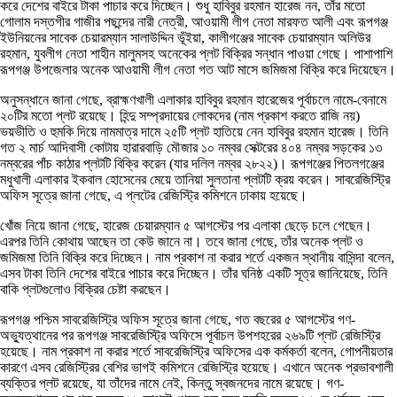
করে দেশের বাইরে টাকা পাচার করে দিচ্ছেন। শুধু হাবিবুর রহমান হারেজ নন, তাঁর মতো
গোলাম দস্তগীর গাজীর পছন্দের নারী নেত্রী, আওয়ামী লীগ নেতা মারফত আলী এবং রূপগঞ্জ
ইউনিয়নের সাবেক চেয়ারম্যান সালাউদ্দিন ভূঁইয়া, কালীগঞ্জের সাবেক চেয়ারম্যান অলিউর
রহমান, যুবলীগ নেতা শাহীন মালুমসহ অনেকের প্লট বিক্রির সন্ধান পাওয়া গেছে। পাশাপাশি
রূপগঞ্জ উপজেলার অনেক আওয়ামী লীগ নেতা গত আট মাসে জমিজমা বিক্রি করে দিয়েছেন।
অনুসন্ধানে জানা গেছে, ব্রাহ্মণখালী এলাকার হাবিবুর রহমান হারেজের পূর্বাচলে নামে-বেনামে
২০টির মতো প্লট রয়েছে। হিন্দু সম্প্রদায়ের লোকদের (নাম প্রকাশ করতে রাজি নয়)
ভয়ভীতি ও হুমকি দিয়ে নামমাত্র দামে ২৫টি প্লট হাতিয়ে নেন হাবিবুর রহমান হারেজ। তিনি
গত ২ মার্চ আদিবাসী কোটায় হারারবাড়ি মৌজার ১০ নম্বর সেক্টরের ৪০৪ নম্বর সড়কের ১৩
নম্বরের পাঁচ কাঠার প্লটটি বিক্রি করেন (যার দলিল নম্বর ২৮২২)। রূপগঞ্জের পিতলগঞ্জের
মধুখালী এলাকার ইকবাল হোসেনের মেয়ে তানিয়া সুলতানা প্লটটি ক্রয় করেন। সাবরেজিস্ট্রি
অফিস সূত্রে জানা গেছে, এ প্লটের রেজিস্ট্রি কমিশনে ঢাকায় হয়েছে।
খোঁজ নিয়ে জানা গেছে, হারেজ চেয়ারম্যান ৫ আগস্টের পর এলাকা ছেড়ে চলে গেছেন।
এরপর তিনি কোথায় আছেন তা কেউ জানে না। তবে জানা গেছে, তাঁর অনেক প্লট ও
জমিজমা তিনি বিক্রি করে দিচ্ছেন। নাম প্রকাশ না করার শর্তে একজন স্থানীয় বাসিন্দা বলেন,
এসব টাকা তিনি দেশের বাইরে পাচার করে দিচ্ছেন। তাঁর ঘনিষ্ঠ একটি সূত্র জানিয়েছে, তিনি
বাকি প্লটগুলোও বিক্রির চেষ্টা করছেন।
রূপগঞ্জ পশ্চিম সাবরেজিস্ট্রি অফিস সূত্রে জানা গেছে, গত বছরের ৫ আগস্টের গণ-
অভ্যুত্থানের পর রূপগঞ্জ সাবরেজিস্ট্রি অফিসে পূর্বাচল উপশহরের ২৬৯টি প্লট রেজিস্ট্রি
হয়েছে। নাম প্রকাশ না করার শর্তে সাবরেজিস্ট্রি অফিসের এক কর্মকর্তা বলেন, গোপনীয়তার
কারণে এসব রেজিস্ট্রির বেশির ভাগই কমিশনে রেজিস্ট্রি হয়েছে। এখানে অনেক প্রভাবশালী
ব্যক্তির প্লট রয়েছে, যা তাঁদের নামে নেই, কিন্তু স্বজনদের নামে রয়েছে। গণ-