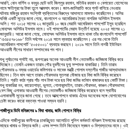
আরণি, বোন নার্গিস ও বন্ধুর ছোট ভাই জিল্লুর রহমান, মতিউর রহমান ও বেলায়েত হোসেনের
নামে ক্ষতিপূরণের টাকা তুলে আত্মসাৎ করেন। জাল-জালিয়াতি করে প্লট বাগিয়ে নেওয়ার
ঘটনায় মজিবুর রহমান সংশ্লিষ্ট ব্যক্তিদের বিরুদ্ধে আদালতে মামলাও করেছিলেন। অলির
ঘনিষ্ঠ একটি সূত্রে জানা গেছে, বাংলাদেশ ও আমেরিকার দ্বৈত নাগরিক অলিউল ইসলাম
অলি। গত ২০১৫ সালের ২২ জানুয়ারি ১০ বছর মেয়াদি আমেরিকান পাসপোর্ট ইস্যু হয়েছিল
মোহাম্মদ অলিউর ইসলাম নামে। ওই পাসপোর্টের মেয়াদ উত্তীর্ণ হয়েছে ২০২৫ সালের ২১
জানুয়ারি। আরো জানা গেছে, মোহাম্মদ অলিউর ইসলাম নামে থাকা তাঁর বাংলাদেশি পাসপোর্ট
‘এএ৫৫৭৮১৬৮’ তিনি সর্বশেষ ২০১৪ সালে ব্যবহার করেছিলেন। এর পর থেকে তিনি
আমেরিকান পাসপোর্ট ‘৫০৫৫০০১’ ব্যবহার করছেন। ২০১৯ সালে তিনি নাগরী ইউনিয়ন
আওয়ামী লীগের সাধারণ সম্পাদকের পদ পান।
শুধু পূর্বাচলের প্লটই নয়, রূপগঞ্জের অনেক আওয়ামী লীগ নেতাকর্মীও জমিজমা বিক্রি করে
দিচ্ছেন। তেমনি একজন তারাব পৌর যুবলীগের যুগ্ম সম্পাদক যাকারিয়া। তিনি তারাব
পৌরসভার ৬ নম্বর ওয়ার্ডের কমিশনার ও সাবেক মন্ত্রী গোলাম দস্তগীর গাজীর আস্থাভাজন
ছিলেন। তিন মাস আগে তারাব পৌরসভার সুতলরা মৌজায় ছয় বিঘা জমি বিক্রি করেছেন
তিনি। প্রতি কাঠা প্রায় পাঁচ লাখ টাকা দরে ছয় বিঘা জমির বর্তমান বাজারদর ছয় কোটি টাকা।
শুধু যাকারিরা নন, কায়েতপাড়া, ভুলতা, গোলাকান্দাইল, তারাব পৌরসভা, কাঞ্চন পৌরসভাসহ
বেশ কিছু এলাকার আওয়ামী লীগের নেতাকর্মীও জমিজমা বিক্রি করেছেন বলে স্থানীয়
এলাকাবাসী সূত্রে জানা গেছে। তবে আত্মগোপনে থাকায় এঁদের অনেকের সঙ্গে যোগাযোগের
চেষ্টা করেও কারো বক্তব্য পাওয়া সম্ভব হয়নি।
গাজীপুরে ডিবি মনিরুলের ৯ বিঘা খামার, জমি গোপনে বিক্রি
এদিকে গাজীপুরের কালীগঞ্জে চাকরিচ্যুত আলোচিত পুলিশ কর্মকর্তা মনিরুল ইসলামের রয়েছে
মাছের খামার ও বিস্তর জমি। এসব সম্পদ তিনি কিনেছেন স্বজন ও বিশ্বস্তদের নামে। ওই