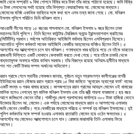
জমি থেকে সম্প্রতি ৯ বিঘা গোপনে বিক্রি করে টাকা তাঁর কাছে পাঠানো হয়েছে। জমি বিক্রি
ও টাকা লেনদেনের সবই হয়েছে তাঁর বিশ্বস্ত কেয়ারটেকার আ. মোমেনের মাধ্যমে।
মোমেনের ঘনিষ্ঠ একাধিক ব্যক্তির সঙ্গে কথা বলে এসব তথ্য জানা গেছে। মো. মনিরুল
ইসলাম পুলিশে পরিচিত ডিবি মনিরুল নামে।
আওয়ামী লীগের সাড়ে ১৫ বছরের শাসনামলে মো. মনিরুল ইসলাম ৯ বছর ছিলেন ঢাকা
মহানগর ডিবি পুলিশে। তিনি ছিলেন কাউন্টার টেররিজম অ্যান্ড ট্রান্সন্যাশনাল ক্রাইমের
(সিটিটিসি) প্রধান। সর্বশেষ অতিরিক্ত আইজিপি মর্যাদায় ছিলেন এসবিপ্রধান হিসেবে।
আলোচিত পুলিশ কর্মকর্তা সাবেক আইজিপি বেনজীর আহমেদের ঘনিষ্ঠও ছিলেন তিনি। ৫
আগস্টের পর আত্মগোপনে চলে যান মনিরুল। গণমাধ্যমে খবর ছড়িয়ে পড়ে যে তাঁকে ভারতের
রাজধানী দিল্লিতে একটি দোকানে কেনাকাটা করতে দেখা গেছে। পরে তাঁকে চাকরি থেকে
বাধ্যতামূলক অবসরে পাঠায় বর্তমান সরকার। তাঁর বিরুদ্ধে রয়েছে অনিয়ম-দুর্নীতির মাধ্যমে
শত শত কোটি টাকার সম্পদ অর্জনের অভিযোগ।
রয়ান গ্রামে গেলে স্থানীয় লোকজন জানায়, পূর্বাচল নতুন শহরসংলগ্ন কালীগঞ্জের নাগরী
ইউনিয়নের রয়ান মৌজার রয়ান গ্রামে প্রায় ১৫ বিঘা জমিতে ‘জুনায়েদ অ্যাগ্রো ফার্ম’ নামের
একটি মৎস্য ও গরুর খামার রয়েছে। কাগজপত্রে রয়ান গ্রামের আবদুল মোমেন ওই খামারের
মালিক হলেও নেপথ্যে মূল মালিক মনিরুল ইসলাম এবং তাঁর স্ত্রী শায়লা ফারজানা। ছয় বছর
আগে জমিগুলো কেনেন তাঁরা। গাজীপুর জেলা প্রশাসকের কার্যালয়ে ৩০০ টাকা হাজিরা বেতনে
উমেদার ছিলেন আ. মোমেন। এক পর্যায়ে মোমেনের মাধ্যমে রয়ান ও আশপাশের এলাকায়
জমি কেনেন বেনজীর। পরে বেনজীরের মাধ্যমে পরিচয় ও সম্পর্ক হয় মনিরুল ইসলামের। দুই
পুলিশ কর্মকর্তার সঙ্গে সম্পর্ক হওয়ায় এলাকায় রাতারাতি মোমেন হয়ে ওঠেন ক্ষমতাধর। ৫
আগস্টের পর মোমেনও আত্মগোপনে চলে যান। রোজার মাঝামাঝি তিনি এলাকায় ফিরে
আসেন।