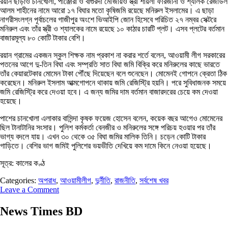
রয়ান ছাড়াও চানখোলা, পাঞ্জোরা ও বাগুরদা মৌজায়ও স্ত্রী শায়লা ফারজানা ও শ্যালক রেজাউল
আলম শাহীনের নামে আরো ১৭ বিঘার মতো কৃষিজমি রয়েছে মনিরুল ইসলামের। এ ছাড়া
নাগরীসংলগ্ন পূর্বাচলের গাজীপুর অংশে ভিআইপি জোন হিসেবে পরিচিত ২৭ নম্বর সেক্টরে
মনিরুল এবং তাঁর স্ত্রী ও শ্যালকের নামে রয়েছে ১০ কাঠার চারটি প্লট। এসব প্লটের বর্তমান
বাজারমূল্য ৮০ কোটি টাকার বেশি।
রয়ান গ্রামের একজন স্কুল শিক্ষক নাম প্রকাশ না করার শর্তে বলেন, আওয়ামী লীগ সরকারের
পতনের আগে দু-তিন বিঘা এবং সম্প্রতি সাত বিঘা জমি বিক্রি করে মনিরুলের কাছে ভারতে
তাঁর কেয়ারটেকার মোমেন টাকা পৌঁছে দিয়েছেন বলে শুনেছেন। মোমেনই গোপনে ক্রেতা ঠিক
করেছেন। মনিরুল ইসলাম আত্মগোপনে থাকায় জমি রেজিস্ট্রি হয়নি। পরে সুবিধাজনক সময়ে
জমি রেজিস্ট্রি করে দেওয়া হবে। এ জন্য জমির দাম বর্তমান বাজারদরের চেয়ে কম দেওয়া
হয়েছে।
পাশের চানখোলা এলাকার বাসিন্দা কৃষক ফয়েজ হোসেন বলেন, কয়েক বছর আগেও মোমেনের
ছিল টানাটানির সংসার। পুলিশ কর্মকর্তা বেনজীর ও মনিরুলের সঙ্গে পরিচয় হওয়ার পর তাঁর
ভাগ্য বদলে যায়। এখন ৩০ থেকে ৩৫ বিঘা জমির মালিক তিনি। চড়েন কোটি টাকার
গাড়িতে। বেশির ভাগ জমিই পুলিশের ভয়ভীতি দেখিয়ে কম দামে কিনে নেওয়া হয়েছে।
সূত্র: কালের কণ্ঠ
Categories:
অপরাধ
,
আওয়ামীলীগ
,
দুর্নীতি
,
রাজনীতি
,
সর্বশেষ খবর
Leave a Comment
News Times BD