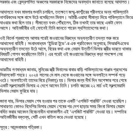
সরকার এবং কেন্দ্রশাসিত অঞ্চলের সরকারকে নিজেদের অবস্থান জানাতে বলেছে আদালত।
আদালতে যখন মামলার শুনানি চলছিল, ততক্ষণে জম্মু-কাশ্মীরের শ্রীনগরে অন্য পাকিস্তানি
নাগরিকদের সঙ্গে বাসে উঠে বসেছিলেন মিনাল। অটারী-ওয়াঘা সীমান্ত দিয়ে পাকিস্তানে ফিরে
যাওয়ার কথা ছিল তার। সীমান্তে যখন পৌঁছালেন, ঠিক তখনই তার কাছে একটা ফোন
আসে। আইনজীবীর ওই ফোনেই তিনি জানতে পারেন স্থগিতাদেশের কথা।
ওই বিতর্ক প্রকাশ্যে আসার পরেই জওয়ানের বিরুদ্ধে অভ্যন্তরীণ তদন্ত শুরু করে
আধাসেনা বাহিনী। সংবাদমাধ্যম ‘ইন্ডিয়া টুডে’-র এক প্রতিবেদন অনুসারে, সিআরপিএফের
অভ্যন্তরীণ তদন্তে উঠে আসে, বিয়ের কথা এবং মেয়াদ উত্তীর্ণ ভিসায় স্ত্রীর ভারতে থাকার
বিষয়টি গোপন করেছিলেন তিনি। এর পরেই ওই জওয়ানের বিরুদ্ধে কড়া পদক্ষেপ নেয়
আধাসেনা বাহিনী।
ভারতীয় গণমাধ্যম জানায়, মুনিরের স্ত্রী মিনালের বাবার বাড়ি পাকিস্তানের পাঞ্জাব প্রদেশের
সিয়ালকোট শহরে। ২০২৪ সালের মে মাস থেকে জওয়ানের সঙ্গে অনলাইনে সম্পর্ক গড়ে
ওঠে। অনলাইনেই তাদের বিয়ে (নিকাহ্‌) হয়। ভিসার জন্য দীর্ঘ দিন অপেক্ষার পরে শেষে
একটি স্বল্পমেয়াদি ভিসায় এ দেশে আসেন তিনি। চলতি বছরের ২২ মার্চ ওই স্বল্পমেয়াদি
ভিসার মেয়াদ ফুরিয়ে যায়।
জানা যায়, ভিসার মেয়াদ শেষ হওয়ার পর তাকে একটি ‘এগজিট পারমিট’ দেওয়া হয়েছিল।
সাধারণত কোনও বিদেশির ভিসার মেয়াদ শেষের পর দেশ ছাড়ার সময় কিংবা ভিসার মেয়াদ
বর্ধিত করার আবেদন বিবেচনাধীন থাকাকালীন এই ‘এগজিট পারমিট’ দেওয়া হয়। দম্পতির
আইনজীবীর বক্তব্য, সেটি এখন বাতিল করে দেওয়া হয়েছে।
সূত্র : আনন্দবাজার পত্রিকা।