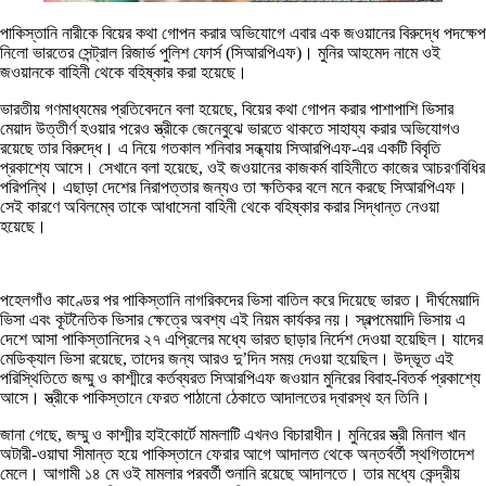
পাকিস্তানি নারীকে বিয়ের কথা গোপন করার অভিযোগে এবার এক জওয়ানের বিরুদ্ধে পদক্ষেপ
নিলো ভারতের সেন্ট্রাল রিজার্ভ পুলিশ ফোর্স (সিআরপিএফ)। মুনির আহমেদ নামে ওই
জওয়ানকে বাহিনী থেকে বহিষ্কার করা হয়েছে।
ভারতীয় গণমাধ্যমের প্রতিবেদনে বলা হয়েছে, বিয়ের কথা গোপন করার পাশাপাশি ভিসার
মেয়াদ উত্তীর্ণ হওয়ার পরেও স্ত্রীকে জেনেবুঝে ভারতে থাকতে সাহায্য করার অভিযোগও
রয়েছে তার বিরুদ্ধে। এ নিয়ে গতকাল শনিবার সন্ধ্যায় সিআরপিএফ-এর একটি বিবৃতি
প্রকাশ্যে আসে। সেখানে বলা হয়েছে, ওই জওয়ানের কাজকর্ম বাহিনীতে কাজের আচরণবিধির
পরিপন্থি। এছাড়া দেশের নিরাপত্তার জন্যও তা ক্ষতিকর বলে মনে করছে সিআরপিএফ।
সেই কারণে অবিলম্বে তাকে আধাসেনা বাহিনী থেকে বহিষ্কার করার সিদ্ধান্ত নেওয়া
হয়েছে।
পহেলগাঁও কাণ্ডের পর পাকিস্তানি নাগরিকদের ভিসা বাতিল করে দিয়েছে ভারত। দীর্ঘমেয়াদি
ভিসা এবং কূটনৈতিক ভিসার ক্ষেত্রে অবশ্য এই নিয়ম কার্যকর নয়। স্বল্পমেয়াদি ভিসায় এ
দেশে আসা পাকিস্তানিদের ২৭ এপ্রিলের মধ্যে ভারত ছাড়ার নির্দেশ দেওয়া হয়েছিল। যাদের
মেডিক্যাল ভিসা রয়েছে, তাদের জন্য আরও দু’দিন সময় দেওয়া হয়েছিল। উদ্ভূত এই
পরিস্থিতিতে জম্মু ও কাশ্মীরে কর্তব্যরত সিআরপিএফ জওয়ান মুনিরের বিবাহ-বিতর্ক প্রকাশ্যে
আসে। স্ত্রীকে পাকিস্তানে ফেরত পাঠানো ঠেকাতে আদালতের দ্বারস্থ হন তিনি।
জানা গেছে, জম্মু ও কাশ্মীর হাইকোর্টে মামলাটি এখনও বিচারাধীন। মুনিরের স্ত্রী মিনাল খান
অটারী-ওয়াঘা সীমান্ত হয়ে পাকিস্তানে ফেরার আগে আদালত থেকে অন্তর্বর্তী স্থগিতাদেশ
মেলে। আগামী ১৪ মে ওই মামলার পরবর্তী শুনানি রয়েছে আদালতে। তার মধ্যে কেন্দ্রীয়