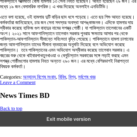
পাকিস্তানে আত্মঘাতী বোমা হামলায় ১৩ সেনা নিহত হয়েছেন। আহত হয়েছেন ২৯ জন। এর
মধ্যে ১৯ জন বেসামরিক নাগরিক। এ খবর দিয়েছে অনলাইন এনডিটিভি।
এতে বলা হয়েছে, ওই হামলায় দুটি বাড়ির ছাদ ধসে পড়েছে। এতে ছয় শিশু আহত হয়েছে।
কর্মকর্তারা জানিয়েছেন, চার জন সেনা সদস্যর অবস্থা আশঙ্কাজনক। এদিকে হামলার দায়
স্বীকার করেছে হাফিজ গুল বাহাদুর নামের সশস্ত্র গোষ্ঠী। যা পাকিস্তান তালেবানের একটি
অংশ। ২০২১ সালে আফগানিস্তানে তালেবান সরকার পুনরায় ক্ষমতায় আসার পর থেকে
পাকিস্তান-আফগানিস্তান সীমান্তে সহিংসতা বৃদ্ধি পেয়েছে। পাকিস্তানে হামলা চালানোর
জন্য আফগানিস্তান তাদের সীমানা ব্যবহারের অনুমতি দিয়েছে বলে অভিযোগ করেছে
পাকিস্তান। তবে পাকিস্তানের এমন অভিযোগ অস্বীকার করেছে তালেবান সরকার। এ
বছরের শুরু থেকে খাইবারপাখতুনখাওয়া ও বেলুচিস্তান সরকারের সঙ্গে লড়াই করছে এমন
সশস্ত্র গোষ্ঠীগুলোর হামলায় নিহত অন্তত ২৯০ জন। এর মধ্যে বেশিরভাগই নিরাপত্তা
বিষয়ক কর্মকর্তা।
Categories:
অন্যান্য বিশেষ সংবাদ
,
বিবিধ
,
বিশ্ব
,
সর্বশেষ খবর
Leave a Comment
News Times BD
Back to top
Exit mobile version