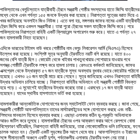
পাকিস্তানের বেলুচিস্তানে যাত্রীবাহী ট্রেনে সন্ত্রাসী গোষ্ঠীর সদস্যদের হাতে জিম্মি যাত্রীদের
মধ্যে থেকে এখন পর্যন্ত ১৫৫ জনকে উদ্ধার করা হয়েছে। নিরাপত্তা সূত্রের বরাত দিয়ে এ
খবর জানিয়েছে অনলাইন জিও নিউজ। এতে বলা হয়, মঙ্গলবার জাফর নামের একটি যাত্রীবাহী
ট্রেন জিম্মি করে একদল সন্ত্রাসীরা। তারা পুরো ট্রেনের সকল যাত্রীকে জিম্মি করে। পরে
পাকিস্তানের নিরাপত্তা বাহিনী একটি ক্লিয়ারেন্স অপারেশন শুরু করে। যাতে এ পর্যন্ত ২৭
জন হামলাকারী নিহত হয়েছেন।
এদিকে ভারতের টাইমস নাউ খবরে গোষ্ঠীটির নাম বেলুচ লিবারেশন আর্মি (বিএলএ) হিসেবে
উল্লেখ করা হয়েছে। সংশ্লিষ্ট সূত্র অনুযায়ী ট্রেনটিতে নয়টি বগি রয়েছে। যাতে ৪০০
জনের বেশি যাত্রী ছিল। কোয়েটা থেকে খাইবার পাখতুনখোয়ার পেশোয়ারে যাওয়ার পথে
সশস্ত্র গোষ্ঠীটি ট্রেনটিকে লক্ষ্য করে হামলা চালায়। রেলওয়ে কর্মকর্তা জানিয়েছেন, জাফর
এক্সপ্রেস থেকে উদ্ধারকৃত ৫৭ জন যাত্রীকে সুস্থ অবস্থায় বুধবার ভোরে কোয়েটায় পাঠানো
হয়েছে। এখনও ২৩ জন যাত্রী মাচে রয়ে গেছেন। সূত্র জানিয়েছে এখনও নিরাপত্তা বাহিনী
উদ্ধার অভিযান চালিয়ে যাচ্ছে। নিরাপত্তা বাহিনীর অভিযানে ওই সন্ত্রাসী গোষ্ঠীটি বিভক্ত
হয়ে পড়ে। এ সুযোগেই যাত্রীদের উদ্ধার করেছে তারা। এরমধ্যে ১৭ জন যাত্রী আহত
হয়েছেন। যাদের স্থানীয় হাসপাতালে ভর্তি করা হয়েছে।
হামলাকারীরা আন্তর্জাতিক যোগাযোগের জন্য স্যাটেলাইট ফোন ব্যবহার করছে। জানা গেছে,
সন্ত্রাসী গোষ্ঠীটি আফগানিস্তানে তাদের মাস্টারমাইন্ডের সঙ্গে যোগাযোগ করছে এবং নারী-
শিশুদের মানবঢাল হিসেবে ব্যবহার করছে। এছাড়া এলাকার কঠিন ভূ-প্রকৃতি অভিযানকে
আরও জটিল করে তুলছে। হামলাকারীরা ট্রেনের ওপর আক্রমণ করার আগে রেলপথে বোমা
বিস্ফোরণ ঘটিয়েছিল, নিরাপত্তা বাহিনী জানিয়েছে, তারা লোকোমোটিভে গুলি চালিয়েছে, ফলে
চালক আহত হন। ট্রেনটি একটি সুড়ঙ্গের ঠিক আগে থেমে যায়। আফগানিস্তান ও ইরানের
সঙ্গে সীমান্তবর্তী অঞ্চলে একটি দুর্গম, পর্বতাঞ্চলীয় এলাকায় ট্রেনটির দখল নেয় তারা।