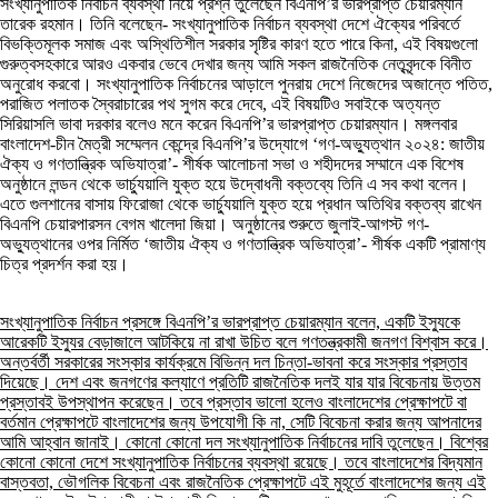
সংখ্যানুপাতিক নির্বাচন ব্যবস্থা নিয়ে প্রশ্ন তুলেছেন বিএনপি’র ভারপ্রাপ্ত চেয়ারম্যান
তারেক রহমান। তিনি বলেছেন- সংখ্যানুপাতিক নির্বাচন ব্যবস্থা দেশে ঐক্যের পরিবর্তে
বিভক্তিমূলক সমাজ এবং অস্থিতিশীল সরকার সৃষ্টির কারণ হতে পারে কিনা, এই বিষয়গুলো
গুরুত্বসহকারে আরও একবার ভেবে দেখার জন্য আমি সকল রাজনৈতিক নেতৃবৃন্দকে বিনীত
অনুরোধ করবো। সংখ্যানুপাতিক নির্বাচনের আড়ালে পুনরায় দেশে নিজেদের অজান্তে পতিত,
পরাজিত পলাতক স্বৈরাচারের পথ সুগম করে দেবে, এই বিষয়টিও সবাইকে অত্যন্ত
সিরিয়াসলি ভাবা দরকার বলেও মনে করেন বিএনপি’র ভারপ্রাপ্ত চেয়ারম্যান। মঙ্গলবার
বাংলাদেশ-চীন মৈত্রী সম্মেলন কেন্দ্রে বিএনপি’র উদ্যোগে ‘গণ-অভ্যুত্থান ২০২৪: জাতীয়
ঐক্য ও গণতান্ত্রিক অভিযাত্রা’- শীর্ষক আলোচনা সভা ও শহীদদের সম্মানে এক বিশেষ
অনুষ্ঠানে লন্ডন থেকে ভার্চ্যুয়ালি যুক্ত হয়ে উদ্বোধনী বক্তব্যে তিনি এ সব কথা বলেন।
এতে গুলশানের বাসায় ফিরোজা থেকে ভার্চ্যুয়ালি যুক্ত হয়ে প্রধান অতিথির বক্তব্য রাখেন
বিএনপি চেয়ারপারসন বেগম খালেদা জিয়া। অনুষ্ঠানের শুরুতে জুলাই-আগস্ট গণ-
অভ্যুত্থানের ওপর নির্মিত ‘জাতীয় ঐক্য ও গণতান্ত্রিক অভিযাত্রা’- শীর্ষক একটি প্রামাণ্য
চিত্র প্রদর্শন করা হয়।
সংখ্যানুপাতিক নির্বাচন প্রসঙ্গে বিএনপি’র ভারপ্রাপ্ত চেয়ারম্যান বলেন, একটি ইস্যুকে
আরেকটি ইস্যুর বেড়াজালে আটকিয়ে না রাখা উচিত বলে গণতন্ত্রকামী জনগণ বিশ্বাস করে।
অন্তর্বর্তী সরকারের সংস্কার কার্যক্রমে বিভিন্ন দল চিন্তা-ভাবনা করে সংস্কার প্রস্তাব
দিয়েছে। দেশ এবং জনগণের কল্যাণে প্রতিটি রাজনৈতিক দলই যার যার বিবেচনায় উত্তম
প্রস্তাবই উপস্থাপন করেছেন। তবে প্রস্তাব ভালো হলেও বাংলাদেশের প্রেক্ষাপটে বা
বর্তমান প্রেক্ষাপটে বাংলাদেশের জন্য উপযোগী কি না, সেটি বিবেচনা করার জন্য আপনাদের
আমি আহ্বান জানাই। কোনো কোনো দল সংখ্যানুপাতিক নির্বাচনের দাবি তুলেছেন। বিশ্বের
কোনো কোনো দেশে সংখ্যানুপাতিক নির্বাচনের ব্যবস্থা রয়েছে। তবে বাংলাদেশের বিদ্যমান
বাস্তবতা, ভৌগলিক বিবেচনা এবং রাজনৈতিক প্রেক্ষাপটে এই মুহূর্তে বাংলাদেশের জন্য এই