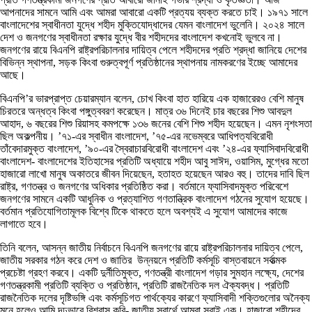
আপনাদের সামনে আমি এবং আমরা আবারো একটি প্রত্যয় ব্যক্ত করতে চাই। ১৯৭১ সালে
বাংলাদেশের স্বাধীনতা যুদ্ধে শহীদ মুক্তিযোদ্ধাদের যেমন বাংলাদেশ ভুলেনি। ২০২৪ সালে
দেশ ও জনগণের স্বাধীনতা রক্ষার যুদ্ধে বীর শহীদদের বাংলাদেশ কখনোই ভুলবে না।
জনগণের রায়ে বিএনপি রাষ্ট্রপরিচালনার দায়িত্ব পেলে শহীদদের প্রতি শ্রদ্ধা জানিয়ে দেশের
বিভিন্ন স্থাপনা, সড়ক কিংবা গুরুত্বপূর্ণ প্রতিষ্ঠানের স্থাপনায় নামকরণের ইচ্ছে আমাদের
আছে।
বিএনপি’র ভারপ্রাপ্ত চেয়ারম্যান বলেন, চোখ কিংবা হাত হারিয়ে এক হাজারেরও বেশি মানুষ
চিরতরে অন্ধত্ব কিংবা পঙ্গুত্ববরণ করেছেন। মাত্র ৩৬ দিনেই চার বছরের শিশু আবদুল
আহাদ, ৬ বছরের শিশু রিয়াসহ কমপক্ষে ১৩৬ জনের বেশি শিশু শহীদ হয়েছেন। এমন নৃশংসতা
ছিল অকল্পনীয়। ’৭১-এর স্বাধীন বাংলাদেশ, ’৭৫-এর নভেম্বরে আধিপত্যবিরোধী
তাঁবেদারমুক্ত বাংলাদেশ, ’৯০-এর স্বৈরাচারবিরোধী বাংলাদেশ এবং ’২৪-এর ফ্যাসিবাদবিরোধী
বাংলাদেশ- বাংলাদেশের ইতিহাসের প্রতিটি অধ্যায়ে শহীদ আবু সাঈদ, ওয়াসিম, মুগ্ধের মতো
হাজারো লাখো মানুষ অকাতরে জীবন দিয়েছেন, হতাহত হয়েছেন আরও বহু। তাদের দাবি ছিল
রাষ্ট্র, গণতন্ত্র ও জনগণের অধিকার প্রতিষ্ঠিত করা। বর্তমানে ফ্যাসিবাদমুক্ত পরিবেশে
জনগণের সামনে একটি আধুনিক ও প্রত্যাশিত গণতান্ত্রিক বাংলাদেশ গঠনের সুযোগ হয়েছে।
বর্তমান প্রতিযোগিতামূলক বিশ্বে টিকে থাকতে হলে অবশ্যই এ সুযোগ আমাদের কাজে
লাগাতে হবে।
তিনি বলেন, আসন্ন জাতীয় নির্বাচনে বিএনপি জনগণের রায়ে রাষ্ট্রপরিচালনার দায়িত্ব পেলে,
জাতীয় সরকার গঠন করে দেশ ও জাতির উন্নয়নে প্রতিটি কর্মসূচি বাস্তবায়নে সর্বাত্মক
প্রচেষ্টা গ্রহণ করবে। একটি দুর্নীতিমুক্ত, গণতন্ত্রী বাংলাদেশ গড়ার সুমহান লক্ষ্যে, দেশের
গণতন্ত্রকামী প্রতিটি ব্যক্তি ও প্রতিষ্ঠান, প্রতিটি রাজনৈতিক দল ঐক্যবদ্ধ। প্রতিটি
রাজনৈতিক দলের দৃষ্টিভঙ্গি এবং কর্মসূচিগত পার্থক্যের কারণে ফ্যাসিবাদী শক্তিগুলোর অনৈক্য
মনে হলেও আমি দৃঢ়ভাবে বিশ্বাস করি- জাতীয় স্বার্থে আমরা সবাই এক। হাজারো শহীদের