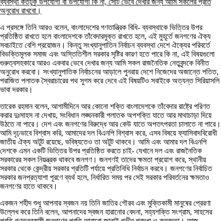
ব্যবস্থা কতটুকু উপযোগী বা উপযোগী কি না, সেটি ভেবে দেখার জন্য আমি সকলের প্রতি
অনুরোধ রাখবো।
এ প্রসঙ্গে তিনি আরও বলেন, বাংলাদেশের গণতান্ত্রিক বিধি- ব্যবস্থাকে ভিত্তির উপর
প্রতিষ্ঠিত রাখতে হলে বাংলাদেশকে তাঁবেদারমুক্ত রাখতে হলে, এই মুহূর্তে জনগণের ঐক্য
সবচাইতে বেশি প্রয়োজন। কিন্তু সংখ্যানুপাতিন নির্বাচন ব্যবস্থা দেশে ঐক্যের পরিবর্তে
বিভক্তিমূলক সমাজ এবং অস্তিতিশীল সরকার সৃষ্টির কারণ হতে পারে কি না, এই বিষয়গুলো
গুরুত্বসহকারে আরও একবার ভেবে দেখার জন্য আমি সকল রাজনৈতিক নেতৃবৃন্দকে বিনীত
অনুরোধ করবো। সংখ্যানুপাতিক নির্বাচনের আড়ালে পুনরায় দেশে নিজেদের অজান্তে পতিত,
পরাজিত পলাতক স্বৈরাচারের পথ সুগম করে দেবে এই বিষয়টিও সবাইকে অত্যন্ত সিরিয়াসলি
ভাবা দরকার।
তারেক রহমান বলেন, আগামীদিনে আর কোনো শক্তি বাংলাদেশকে তাঁবেদার রাষ্ট্রে পরিণত
করার দুঃসাহস না দেখায়, সংবিধান লঙ্ঘনকারী পলাতক অপশক্তি যাতে আর মাথাচাড়া দিয়ে
উঠতে না পারে। দেশ এবং জনগণের বিরুদ্ধে আর কেউ যাতে অপতৎপরতা চালাতে না পারে।
আমি দৃঢ়ভাবে বিশ্বাস করি, আমাদের দল বিএনপি বিশ্বাস করে, এসব বিষয়ে ফ্যাসিবাদবিরোধী
জাতীয় ঐক্য অটুট রয়েছে, ভবিষ্যতেও তা অটুট থাকবে। আমি এবং আমার দল বিএনপি
দেশকে এমন একটি ভিত্তির উপর প্রতিষ্ঠিত করতে চাই- যেখানে দল এবং রাজনৈতিক
সরকারের সকল নিয়ন্ত্রক থাকবে জনগণ। জনগণই তাদের ক্ষমতা প্রয়োগ করে, স্থানীয়
সরকার থেকে কেন্দ্রীয় সরকার প্রতিটি পর্যায়ে প্রতিনিধি নির্বাচন করবে। জনগণের নির্বাচিত
সরকার জনপ্রত্যাশা পূরণে ব্যর্থ হলে, নির্ধারিত সময় পর সেই সরকার পরিবর্তনের ক্ষমতাও
জনগণের হাতে থাকবে।
একজন শহীদ শুধু আপনার স্বজন নয় তিনি জাতির গৌরব এবং মুক্তিকামী মানুষের প্রেরণা
উল্লেখ করে তিনি বলেন, আপনাদের স্বজন হারানোর বেদনা, সহ্যশক্তি সংগ্রাম, সাহসের
প্রতি গণতন্ত্রকামী জনগণের প্রতি আবারো জানাই গভীর শ্রদ্ধা ও কৃতজ্ঞতা। আজ