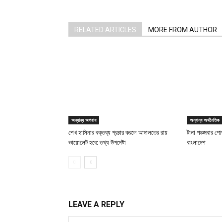
RELATED ARTICLES
MORE FROM AUTHOR
অন্যান্য অপরাধ
অন্যান্য অর্থনৈতিক
শেখ হাসিনার বক্তব্য প্রচার করলে আদালতের রায়
টানা পঞ্চমবার পোশ
ভায়োলেট হবে: তথ্য উপদেষ্টা
বাংলাদেশ
LEAVE A REPLY