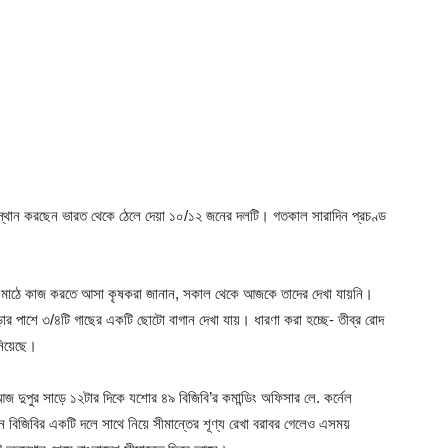
 অবস্থান করছেন ভারত থেকে ঠেলে দেয়া ১০/১২ জনের দলটি। গতকাল সারাদিন প্রচণ্ড
লে মাঠে কাজ করতে আসা কৃষকরা জানান, সকাল থেকে আজকে তাদের দেখা যায়নি।
েড়ার পাশে ৩/৪টি গাছের একটি ছোটো বাগান দেখা যায়। ধারণা করা হচ্ছে- তীব্র রোদ
 নিয়েছে।
জ দুপুর সাড়ে ১২টার দিকে যশোর ৪৯ বিজিবি’র কমান্ডিং অফিসার লে. কর্নেল
বিজিবির একটি দলে সাথে নিয়ে সীমান্তের শূণ্য রেখা বরাবর গেলেও এসময়