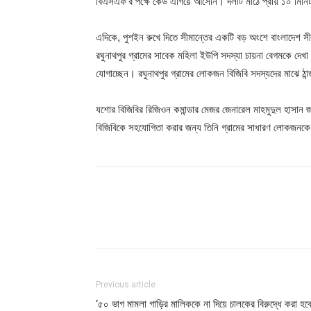
বিএসএফ’র পক্ষে কেউ এগিয়ে আসেনি। দলটি মাঠে প্রায় ১০ মিনি
এদিকে, পুশইন রুখে দিতে সীমান্তের একটি বড় অংশে বাংলাদেশ সীমা
রঘুনাথপুর গ্রামের সাবেক মহিলা ইউপি সদস্যা চায়না বেগমকে দেখ
যোগাচ্ছেন। রঘুনাথপুর গ্রামের লোকজন বিজিবি সদস্যদের মাঝে ঠা
যশোর বিজিবির রিজিওন কমান্ডার মেজর জেনারেল মাহমুদুল হাসান জ
বিজিবিকে সহযোগিতা করার জন্য তিনি গ্রামের সাধারণ লোকজনকে
Share
Previous article
‘৫০ ভাগ মামলা গাড়ির মালিককে না দিয়ে চালকের বিরুদ্ধে করা হবে