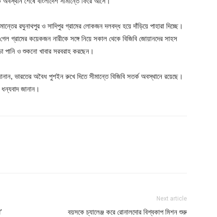
ট অবস্থান শেষে বাংলাদেশ সীমান্তে ফিরে আসে।
ন্তের রঘুনাথপুর ও সাদিপুর গ্রামের লোকজন দলবদ্ধ হয়ে দাঁড়িয়ে পাহারা দিচ্ছে।
া গেল গ্রামের কয়েকজন নারীকে সঙ্গে নিয়ে সকাল থেকে বিজিবি জোয়ানদের সাহস
ন্ডা পানি ও শুকনো খাবার সরবরাহ করছেন।
ানান, ভারতের অবৈধ পুশইন রুখে দিতে সীমান্তে বিজিবি সতর্ক অবস্থানে রয়েছে।
 ধন্যবাদ জানান।
Next article
’
বয়সকে চ্যালেঞ্জ করে রোনালদোর বিশ্বকাপ মিশন শুরু