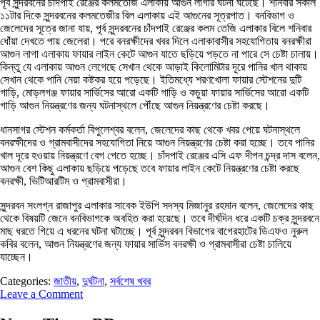
পূর্ব সুন্দরবনের চাঁদপাই রেঞ্জের কলমতেজি এলাকায় আগুন লাগার ঘটনা ঘটেছে। শনিবার সকাল
১১টার দিকে সুন্দরবনের কলমতেজীর বিল এলাকায় এই আগুনের সূত্রপাত। বনবিভাগ ও
জেলেদের সূত্রে জানা যায়, পূর্ব সুন্দরবনের চাঁদপাই রেঞ্জের কলম তেজি এলাকার বিলে শনিবার
ধোঁয়া দেখতে পায় জেলেরা। পরে বনরক্ষীদের খবর দিলে এলাকাবাসীর সহযোগিতায় বনরক্ষীরা
আগুন লাগা এলাকায় ফায়ার লাইন কেটে আগুন যাতে ছড়িয়ে পড়তে না পারে সে চেষ্টা চালায়।
কিন্তু যে এলাকায় আগুন লেগেছে সেখান থেকে আড়াই কিলোমিটার দূরে পানির খাল থাকায়
সেখান থেকে পানি নেয়া কষ্টকর হয়ে পড়েছে। ইতিমধ্যে শরণখোলা ফায়ার স্টেশনের দুটি
গাড়ি, মোড়লগঞ্জ ফায়ার সার্ভিসের আরো একটি গাড়ি ও কচুয়া ফায়ার সার্ভিসের আরো একটি
গাড়ি আগুন নিয়ন্ত্রণের জন্য ঘটনাস্থলে পৌঁছে আগুন নিয়ন্ত্রণের চেষ্টা করছে।
ধানসাগর স্টেশন কর্মকর্তা বিপুলেশ্বর বলেন, জেলেদের কাছ থেকে খবর পেয়ে ঘটনাস্থলে
বনরক্ষীদের ও গ্রামবাসীদের সহযোগিতা নিয়ে আগুন নিয়ন্ত্রণের চেষ্টা করা হচ্ছে। তবে পানির
খাল দূরে হওয়ায় নিয়ন্ত্রণে বেগ পেতে হচ্ছে। চাঁদপাই রেঞ্জের এসি এফ দীপন চন্দ্র দাস বলেন,
আগুন বেশ কিছু এলাকায় ছড়িয়ে পড়েছে তবে ফায়ার লাইন কেটে নিয়ন্ত্রণের চেষ্টা করছে
বনরক্ষী, ভিটিআরটিম ও গ্রামবাসীরা।
সুন্দরবন সংলগ্ন রাজাপুর এলাকার সাবেক ইউপি সদস্য মিজানুর রহমান বলেন, জেলেদের কাছ
থেকে বিষয়টি জেনে বনবিভাগকে অবহিত করা হয়েছে। তবে দীর্ঘদিন ধরে একটি চক্র সুন্দরবনে
মাছ ধরতে গিয়ে এ ধরনের ঘটনা ঘটাচ্ছে। পূর্ব সুন্দরবন বিভাগের বাগেরহাটের ডিএফও নুরুল
কবির বলেন, আগুন নিয়ন্ত্রণের জন্য ফায়ার সার্ভিস বনরক্ষী ও গ্রামবাসীরা চেষ্টা চালিয়ে
যাচ্ছেন।
Categories:
জাতীয়
,
দুর্ঘটনা
,
সর্বশেষ খবর
Leave a Comment