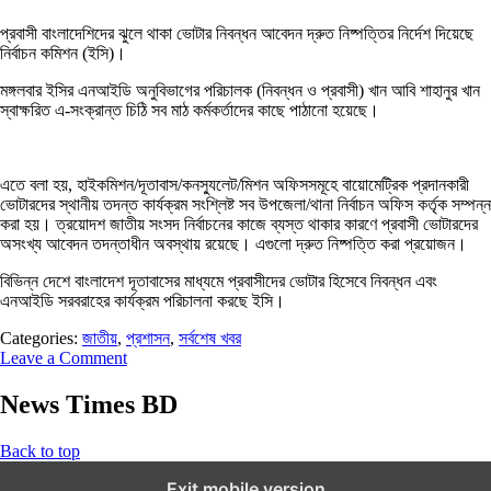
প্রবাসী বাংলাদেশিদের ঝুলে থাকা ভোটার নিবন্ধন আবেদন দ্রুত নিষ্পত্তির নির্দেশ দিয়েছে
নির্বাচন কমিশন (ইসি)।
মঙ্গলবার ইসির এনআইডি অনুবিভাগের পরিচালক (নিবন্ধন ও প্রবাসী) খান আবি শাহানুর খান
স্বাক্ষরিত এ-সংক্রান্ত চিঠি সব মাঠ কর্মকর্তাদের কাছে পাঠানো হয়েছে।
এতে বলা হয়, হাইকমিশন/দূতাবাস/কনস্যুলেট/মিশন অফিসসমূহে বায়োমেট্রিক প্রদানকারী
ভোটারদের স্থানীয় তদন্ত কার্যক্রম সংশ্লিষ্ট সব উপজেলা/থানা নির্বাচন অফিস কর্তৃক সম্পন্ন
করা হয়। ত্রয়োদশ জাতীয় সংসদ নির্বাচনের কাজে ব্যস্ত থাকার কারণে প্রবাসী ভোটারদের
অসংখ্য আবেদন তদন্তাধীন অবস্থায় রয়েছে। এগুলো দ্রুত নিষ্পত্তি করা প্রয়োজন।
বিভিন্ন দেশে বাংলাদেশ দূতাবাসের মাধ্যমে প্রবাসীদের ভোটার হিসেবে নিবন্ধন এবং
এনআইডি সরবরাহের কার্যক্রম পরিচালনা করছে ইসি।
Categories:
জাতীয়
,
প্রশাসন
,
সর্বশেষ খবর
Leave a Comment
News Times BD
Back to top
Exit mobile version