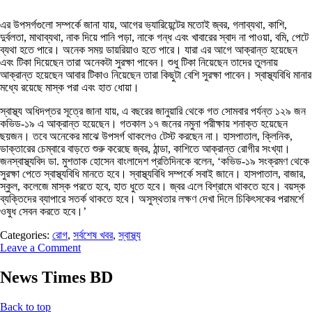
এর উপসর্গগুলো সম্পর্কে জানা যায়, আগের ভ্যারিয়েন্টের মতোই জ্বর, গলাব্যথা, কাশি,
দুর্বলতা, মাথাব্যথা, নাক দিয়ে পানি পড়া, নাকে গন্ধ এবং খাবারের স্বাদ না পাওয়া, বমি, পেটে
ব্যথা হতে পারে। অনেক সময় ডায়রিয়াও হতে পারে। যারা এর আগে আক্রান্ত হয়েছেন
এবং টিকা দিয়েছেন তারা অনেকটা সুরক্ষা পাবেন। শুধু টিকা নিয়েছেন তাদের তুলনায়
আক্রান্ত হয়েছেন আবার টিকাও নিয়েছেন তারা কিছুটা বেশি সুরক্ষা পাবেন। স্বাস্থ্যবিধি মানার
মধ্যে রয়েছে মাস্ক পরা এবং হাত ধোয়া।
স্বাস্থ্য অধিদপ্তর সূত্রে জানা যায়, এ বছরের জানুয়ারি থেকে গত সোমবার পর্যন্ত ১২৯ জন
কভিড-১৯ এ আক্রান্ত হয়েছেন। গতকাল ১৭ জনের নমুনা পরীক্ষায় শনাক্ত হয়েছেন
ছয়জন। তবে অনেকের মাঝে উপসর্গ থাকলেও টেস্ট করছেন না। হাসপাতাল, ক্লিনিক,
ডাক্তারের চেম্বারে বাড়তে শুরু করেছে জ্বর, ঠান্ডা, কাশিতে আক্রান্ত রোগীর সংখ্যা।
জনস্বাস্থ্যবিদ ডা. মুশতাক হোসেন বাংলাদেশ প্রতিদিনকে বলেন, ‘কভিড-১৯ সংক্রমণ থেকে
সুরক্ষা পেতে স্বাস্থ্যবিধি মানতে হবে। স্বাস্থ্যবিধি সম্পর্কে সবাই জানে। হাসপাতাল, বাজার,
স্কুল, কলেজে মাস্ক পরতে হবে, হাত ধুতে হবে। জ্বর এলে বিশ্রামে থাকতে হবে। বয়স্ক
ব্যক্তিদের ব্যাপারে সতর্ক থাকতে হবে। অসুস্থতার লক্ষণ দেখা দিলে চিকিৎসকের পরামর্শে
ওষুধ সেবন করতে হবে।’
Categories:
রোগ
,
সর্বশেষ খবর
,
স্বাস্থ্য
Leave a Comment
News Times BD
Back to top