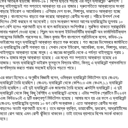
ফের আতঙ্ক ছড়াচ্ছে কভিড-১৯। বিশ্বে ছড়িয়ে পড়ছে এর নতুন ভ্যারিয়েন্ট ‘এক্সইসি’।
শুধু থাইল্যান্ডেই গত সপ্তাহে আক্রান্ত হয় ৫৪ হাজার। দ্রুতগতিতে আক্রান্তের সংখ্যা
বাড়ছে ইউরোপ ও আমেরিকায়। এশিয়ার দেশ হংকং, সিঙ্গাপুর, ভারতেও আক্রান্ত হচ্ছে
মানুষ। বাংলাদেশেও বাড়তে শুরু করেছে আক্রান্ত রোগীর সংখ্যা। শরীরে উপসর্গ দেখা
দিলেও টেস্ট করছেন না অনেকেই। তবে সংক্রমণ ক্ষমতা আগের ভ্যারিয়েন্টের তুলনায় ১০
গুণ বেশি হলেও প্রাণঘাতী হবে না বলে জানিয়েছেন সংশ্লিষ্টরা। সুরক্ষিত থাকতে স্বাস্থ্যবিধি
মানার পরামর্শ দেওয়া হচ্ছে। প্রিন্স অব সংক্লা ইউনিভার্সিটির ফ্যাকাল্টি অব ফার্মাসিউটিক্যাল
সায়েন্সের ভিজিটিং প্রফেসর ড. বিজন কুমার শীল বাংলাদেশ প্রতিদিনকে বলেন, কভিড-১৯
ভাইরাসের নতুন ভ্যারিয়েন্টে আক্রান্ত বাড়তে শুরু করেছে। গত বছরের ডিসেম্বরে জার্মানিতে
এ ভ্যারিয়েন্টের রোগী শনাক্ত হয়। সেখান থেকে ইউরোপ, আমেরিকা, হংকং, সিঙ্গাপুর, ভারত,
থাইল্যান্ডে আক্রান্ত হচ্ছে মানুষ। এ বছরের জানুয়ারি থেকে এ পর্যন্ত থাইল্যান্ডে প্রায় ১
লাখ ৯ হাজার মানুষ আক্রান্ত হয়েছে। এর মধ্যে গত সপ্তাহে আক্রান্ত হয়েছে ৫৪
হাজার। অন্য ভ্যারিয়েন্টে ভাইরাস ফুসফুসে বিস্তার ঘটাত, কিন্তু এ ভ্যারিয়েন্ট শ্বাসনালিতে
বংশবিস্তার করতে পারায় সহজেই ছড়িয়ে পড়তে পারে।
এর কারণ হিসেবে এ অণুজীব বিজ্ঞানী বলেন, ওমিক্রন ভ্যারিয়েন্ট মিউটেশন হয়ে জেএন১
ভ্যারিয়েন্ট তৈরি হয়েছিল। জেএন১ ভ্যারিয়েন্ট থেকে কেপি৩.৩ এবং কেএস.১.১ ভ্যারিয়েন্ট
তৈরি হয়েছিল। এই দুই ভ্যারিয়েন্ট এক জায়গায় তৈরি হয়েছে এক্সইসি ভ্যারিয়েন্ট। এ দুই
ভ্যারিয়েন্ট থেকে কিছু কিছু বৈশিষ্ট্য এ ভ্যারিয়েন্টে এসেছে। এটার স্পাইক প্রোটিনে টি২২এন
এবং কিউ৪৯৩ই এ দুটি গুরুত্বপূর্ণ মিউটেশন হয়েছে। আমার মনে হয় এর ফলে এ ভ্যারিয়েন্ট
জেএন১ ভ্যারিয়েন্টের তুলনায় ১০ গুণ বেশি সংক্রামক। এতে আক্রান্ত রোগীর সংখ্যা
বাড়লেও অতটা প্রাণঘাতী হবে না। তবে বয়স্ক ব্যক্তি, ডায়াবেটিস, হৃদরোগ, আথ্রাইটিসের
মতো রোগ আছে এমন রোগী ঝুঁকিতে থাকবেন। তাই তাদের ব্যাপারে বিশেষ সতর্ক থাকতে
হবে।