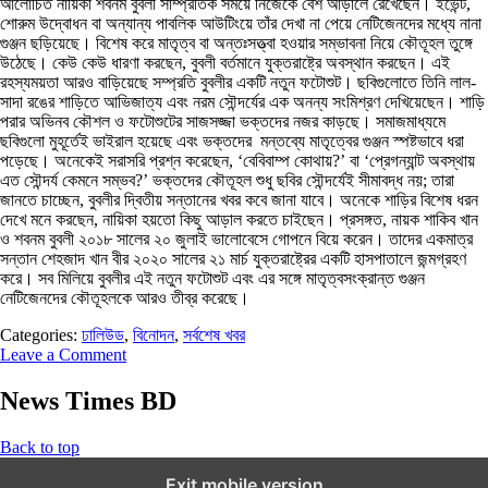
আলোচিত নায়িকা শবনম বুবলী সাম্প্রতিক সময়ে নিজেকে বেশ আড়ালে রেখেছেন। ইভেন্ট,
শোরুম উদ্বোধন বা অন্যান্য পাবলিক আউটিংয়ে তাঁর দেখা না পেয়ে নেটিজেনদের মধ্যে নানা
গুঞ্জন ছড়িয়েছে। বিশেষ করে মাতৃত্ব বা অন্তঃসত্ত্বা হওয়ার সম্ভাবনা নিয়ে কৌতূহল তুঙ্গে
উঠেছে। কেউ কেউ ধারণা করছেন, বুবলী বর্তমানে যুক্তরাষ্ট্রে অবস্থান করছেন। এই
রহস্যময়তা আরও বাড়িয়েছে সম্প্রতি বুবলীর একটি নতুন ফটোশুট। ছবিগুলোতে তিনি লাল-
সাদা রঙের শাড়িতে আভিজাত্য এবং নরম সৌন্দর্যের এক অনন্য সংমিশ্রণ দেখিয়েছেন। শাড়ি
পরার অভিনব কৌশল ও ফটোশুটের সাজসজ্জা ভক্তদের নজর কাড়ছে। সমাজমাধ্যমে
ছবিগুলো মুহূর্তেই ভাইরাল হয়েছে এবং ভক্তদের মন্তব্যে মাতৃত্বের গুঞ্জন স্পষ্টভাবে ধরা
পড়েছে। অনেকেই সরাসরি প্রশ্ন করেছেন, ‘বেবিবাম্প কোথায়?’ বা ‘প্রেগন্যান্ট অবস্থায়
এত সৌন্দর্য কেমনে সম্ভব?’ ভক্তদের কৌতূহল শুধু ছবির সৌন্দর্যেই সীমাবদ্ধ নয়; তারা
জানতে চাচ্ছেন, বুবলীর দ্বিতীয় সন্তানের খবর কবে জানা যাবে। অনেকে শাড়ির বিশেষ ধরন
দেখে মনে করছেন, নায়িকা হয়তো কিছু আড়াল করতে চাইছেন। প্রসঙ্গত, নায়ক শাকিব খান
ও শবনম বুবলী ২০১৮ সালের ২০ জুলাই ভালোবেসে গোপনে বিয়ে করেন। তাদের একমাত্র
সন্তান শেহজাদ খান বীর ২০২০ সালের ২১ মার্চ যুক্তরাষ্ট্রের একটি হাসপাতালে জন্মগ্রহণ
করে। সব মিলিয়ে বুবলীর এই নতুন ফটোশুট এবং এর সঙ্গে মাতৃত্বসংক্রান্ত গুঞ্জন
নেটিজেনদের কৌতূহলকে আরও তীব্র করেছে।
Categories:
ঢালিউড
,
বিনোদন
,
সর্বশেষ খবর
Leave a Comment
News Times BD
Back to top
Exit mobile version