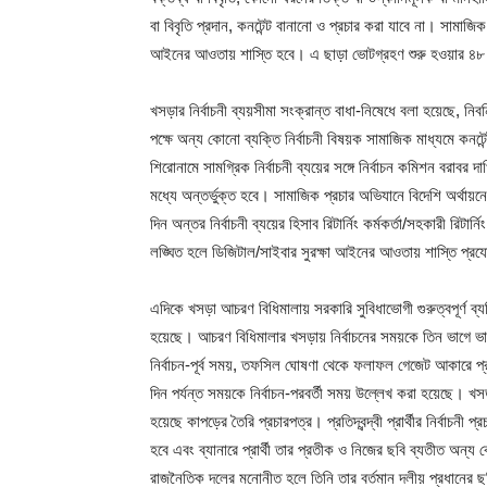
বা বিবৃতি প্রদান, কনটেন্ট বানানো ও প্রচার করা যাবে না। সামাজি
আইনের আওতায় শাস্তি হবে। এ ছাড়া ভোটগ্রহণ শুরু হওয়ার ৪৮
খসড়ার নির্বাচনী ব্যয়সীমা সংক্রান্ত বাধা-নিষেধে বলা হয়েছে, নিবন্
পক্ষে অন্য কোনো ব্যক্তি নির্বাচনী বিষয়ক সামাজিক মাধ্যমে কনটেন্
শিরোনামে সামগ্রিক নির্বাচনী ব্যয়ের সঙ্গে নির্বাচন কমিশন বরাবর দ
মধ্যে অন্তর্ভুক্ত হবে। সামাজিক প্রচার অভিযানে বিদেশি অর্থায়নে বিজ
দিন অন্তর নির্বাচনী ব্যয়ের হিসাব রিটার্নিং কর্মকর্তা/সহকারী রিটা
লঙ্ঘিত হলে ডিজিটাল/সাইবার সুরক্ষা আইনের আওতায় শাস্তি প্র
এদিকে খসড়া আচরণ বিধিমালায় সরকারি সুবিধাভোগী গুরুত্বপূর্ণ ব্যক
হয়েছে। আচরণ বিধিমালার খসড়ায় নির্বাচনের সময়কে তিন ভাগে ভ
নির্বাচন-পূর্ব সময়, তফসিল ঘোষণা থেকে ফলাফল গেজেট আকারে 
দিন পর্যন্ত সময়কে নির্বাচন-পরবর্তী সময় উল্লেখ করা হয়েছে। খসড়া
হয়েছে কাপড়ের তৈরি প্রচারপত্র। প্রতিদ্বন্দ্বী প্রার্থীর নির্বাচ
হবে এবং ব্যানারে প্রার্থী তার প্রতীক ও নিজের ছবি ব্যতীত অন্য কো
রাজনৈতিক দলের মনোনীত হলে তিনি তার বর্তমান দলীয় প্রধানের ছব