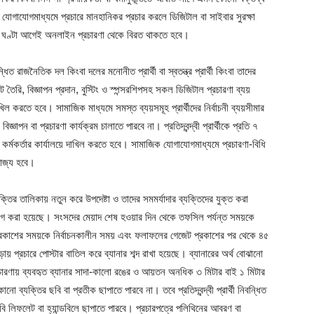
ক যোগাযোগমাধ্যমে প্রচারে মানহানিকর প্রচার করলে ডিজিটাল বা সাইবার সুরক্ষা
 ঘণ্টা আগেই অনলাইন প্রচারণা থেকে বিরত থাকতে হবে।
ধিত রাজনৈতিক দল কিংবা দলের মনোনীত প্রার্থী বা স্বতন্ত্র প্রার্থী কিংবা তাদের
ট তৈরি, বিজ্ঞাপন প্রদান, বুস্টিং ও স্পন্সরশিপসহ সকল ডিজিটাল প্রচারণা ব্যয়
াখিল করতে হবে। সামাজিক মাধ্যমে সমস্ত ব্যয়সমূহ প্রার্থীদের নির্বাচনী ব্যয়সীমার
্ঞাপন বা প্রচারণা কার্যক্রম চালাতে পারবে না। প্রতিদ্বন্দ্বী প্রার্থীকে প্রতি ৭
র্নিং কর্মকর্তার কার্যালয়ে দাখিল করতে হবে। সামাজিক যোগাযোগমাধ্যমে প্রচারণা-বিধি
যোজ্য হবে।
্তির তালিকায় নতুন করে উপদেষ্টা ও তাদের সমমর্যাদার ব্যক্তিদের যুক্ত করা
াগ করা হয়েছে। সংসদের মেয়াদ শেষ হওয়ার দিন থেকে তফসিল পর্যন্ত সময়কে
প্রকাশের সময়কে নির্বাচনকালীন সময় এবং ফলাফলের গেজেট প্রকাশের পর থেকে ৪৫
য় প্রচারে পোস্টার বাতিল করে ব্যানার শব্দ রাখা হয়েছে। ব্যানারের অর্থ বোঝানো
নী প্রচারণায় ব্যবহৃত ব্যানার সাদা-কালো রঙের ও আয়তন অনধিক ৩ মিটার বাই ১ মিটার
নো ব্যক্তির ছবি বা প্রতীক ছাপাতে পারবে না। তবে প্রতিদ্বন্দ্বী প্রার্থী নিবন্ধিত
ি লিফলেট বা হ্যান্ডবিলে ছাপাতে পারবে। প্রচারপত্রে পলিথিনের আবরণ বা