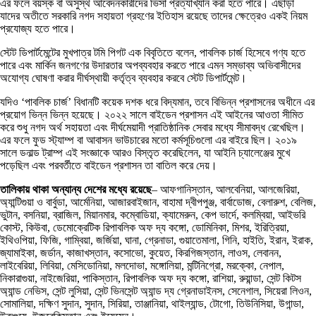
এর ফলে বয়স্ক বা অসুস্থ আবেদনকারীদের ভিসা প্রত্যাখ্যান করা হতে পারে। এছাড়া
যাদের অতীতে সরকারি নগদ সহায়তা গ্রহণের ইতিহাস রয়েছে তাদের ক্ষেত্রেও একই নিয়ম
প্রযোজ্য হতে পারে।
স্টেট ডিপার্টমেন্টের মুখপাত্র টমি পিগট এক বিবৃতিতে বলেন, পাবলিক চার্জ হিসেবে গণ্য হতে
পারে এবং মার্কিন জনগণের উদারতার অপব্যবহার করতে পারে এমন সম্ভাব্য অভিবাসীদের
অযোগ্য ঘোষণা করার দীর্ঘস্থায়ী কর্তৃত্ব ব্যবহার করবে স্টেট ডিপার্টমেন্ট।
যদিও ‘পাবলিক চার্জ’ বিধানটি কয়েক দশক ধরে বিদ্যমান, তবে বিভিন্ন প্রশাসনের অধীনে এর
প্রয়োগ ভিন্ন ভিন্ন হয়েছে। ২০২২ সালে বাইডেন প্রশাসন এই আইনের আওতা সীমিত
করে শুধু নগদ অর্থ সহায়তা এবং দীর্ঘমেয়াদী প্রাতিষ্ঠানিক সেবার মধ্যে সীমাবদ্ধ রেখেছিল।
এর ফলে ফুড স্ট্যাম্প বা আবাসন ভাউচারের মতো কর্মসূচিগুলো এর বাইরে ছিল। ২০১৯
সালে ডনাল্ড ট্রাম্প এই সংজ্ঞাকে আরও বিস্তৃত করেছিলেন, যা আইনি চ্যালেঞ্জের মুখে
পড়েছিল এবং পরবর্তীতে বাইডেন প্রশাসন তা বাতিল করে দেয়।
তালিকায় থাকা অন্যান্য দেশের মধ্যে রয়েছে
– আফগানিস্তান, আলবেনিয়া, আলজেরিয়া,
অ্যান্টিগুয়া ও বার্বুডা, আর্মেনিয়া, আজারবাইজান, বাহামা দ্বীপপুঞ্জ, বার্বাডোজ, বেলারুশ, বেলিজ,
ভুটান, বসনিয়া, ব্রাজিল, মিয়ানমার, কম্বোডিয়া, ক্যামেরুন, কেপ ভার্দে, কলম্বিয়া, আইভরি
কোস্ট, কিউবা, ডেমোক্রেটিক রিপাবলিক অফ দ্য কঙ্গো, ডোমিনিকা, মিশর, ইরিত্রিয়া,
ইথিওপিয়া, ফিজি, গাম্বিয়া, জর্জিয়া, ঘানা, গ্রেনাডা, গুয়াতেমালা, গিনি, হাইতি, ইরান, ইরাক,
জ্যামাইকা, জর্ডান, কাজাখস্তান, কসোভো, কুয়েত, কিরগিজস্তান, লাওস, লেবানন,
লাইবেরিয়া, লিবিয়া, মেসিডোনিয়া, মলদোভা, মঙ্গোলিয়া, মন্টিনিগ্রো, মরক্কো, নেপাল,
নিকারাগুয়া, নাইজেরিয়া, পাকিস্তান, রিপাবলিক অফ দ্য কঙ্গো, রাশিয়া, রুয়ান্ডা, সেন্ট কিটস
অ্যান্ড নেভিস, সেন্ট লুসিয়া, সেন্ট ভিনসেন্ট অ্যান্ড দ্য গ্রেনাডাইনস, সেনেগাল, সিয়েরা লিওন,
সোমালিয়া, দক্ষিণ সুদান, সুদান, সিরিয়া, তাঞ্জানিয়া, থাইল্যান্ড, টোগো, তিউনিসিয়া, উগান্ডা,