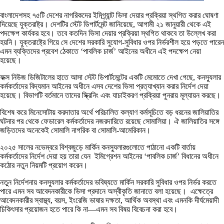
বাংলাদেশসহ ৭৫টি দেশের নাগরিকদের ইমিগ্র্যান্ট ভিসা দেয়ার প্রক্রিয়া স্থগিত করার ঘোষণা
দিয়েছে যুক্তরাষ্ট্র। দেশটির স্টেট ডিপার্টমেন্ট জানিয়েছে, আগামী ২১ জানুয়ারী থেকে এই
পদক্ষেপ কার্যকর হবে। তবে কতদিন ভিসা দেয়ার প্রক্রিয়া স্থগিত থাকবে তা উল্লেখ করা
হয়নি। যুক্তরাষ্ট্রে গিয়ে সে দেশের সরকারি সুযোগ-সুবিধার ওপর নির্ভরশীল হয়ে পড়তে পারেন
এমন ব্যক্তিদের প্রবেশ ঠেকাতে ‘পাবলিক চার্জ’ আইনের অধীনে এই পদক্ষেপ নেয়া
হয়েছে।
ফক্স নিউজ ডিজিটালের হাতে আসা স্টেট ডিপার্টমেন্টের একটি মেমোতে দেখা গেছে, কনস্যুলার
কর্মকর্তাদের বিদ্যমান আইনের অধীনে এসব দেশের ভিসা প্রত্যাখ্যান করার নির্দেশ দেয়া
হয়েছে। বিভাগটি বর্তমানে তাদের স্ক্রিনিং এবং যাচাইকরণ প্রক্রিয়া পুনরায় মূল্যায়ন করছে।
বিশেষ করে মিনেসোটায় করদাতার অর্থে পরিচালিত কল্যাণ কর্মসূচিতে বড় ধরনের জালিয়াতির
ঘটনার পর থেকে ফেডারেল কর্মকর্তাদের নজরদারিতে রয়েছে সোমালিয়া। ঐ জালিয়াতির সঙ্গে
জড়িতদের অনেকেই সোমালি নাগরিক বা সোমালি-আমেরিকান।
২০২৫ সালের নভেম্বরে বিশ্বজুড়ে মার্কিন কনস্যুলারগুলোতে পাঠানো একটি বার্তায়
কর্মকর্তাদের নির্দেশ দেয়া হয় তারা যেন ইমিগ্রেশন আইনের ‘পাবলিক চার্জ’ বিধানের অধীনে
কঠোর নতুন নিয়মটি প্রয়োগ করেন।
নতুন নির্দেশনায় কনস্যুলার কর্মকর্তাদের ভবিষ্যতে মার্কিন সরকারি সুবিধার ওপর নির্ভর করতে
পারে এমন সব আবেদনকারীকে ভিসা প্রদানে অস্বীকৃতি জানাতে বলা হয়েছে। এক্ষেত্রে
আবেদনকারীর স্বাস্থ্য, বয়স, ইংরেজি ভাষার দক্ষতা, আর্থিক অবস্থা এবং এমনকি দীর্ঘমেয়াদী
চিকিৎসার প্রয়োজন হতে পারে কি না—এমন সব বিষয় বিবেচনা করা হবে।