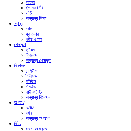
কলেজ
ইউনিভার্সিটি
ভর্তি
অন্যান্য শিক্ষা
স্বাস্থ্য
রোগ
প্রতিকার
শরীর ও মন
খেলাধুলা
ফুটবল
ক্রিকেট
অন্যান্য খেলাধুলা
বিনোদন
ঢালিউড
টালিউড
হলিউড
বলিউড
লাইফস্টাইল
অন্যান্য বিনোদন
অপরাধ
দুর্নীতি
ধর্ষন
অন্যান্য অপরাধ
বিবিধ
ধর্ম ও সংস্কৃতি