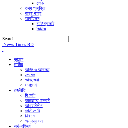
শোক
তথ্য প্রযুক্তি
রান্না-বান্না
আর্কাইভস
ফটোগ্যালারি
ভিডিও
Search
News Times BD
প্রচ্ছদ
জাতীয়
আইন ও আদালত
মতামত
আবহাওয়া
সারাদেশ
রাজনীতি
বিএনপি
জামায়াতে ইসলামী
আওয়ামীলীগ
জাতীয়পার্টি
নির্বাচন
অন্যান্য দল
অর্থ-বাণিজ্য