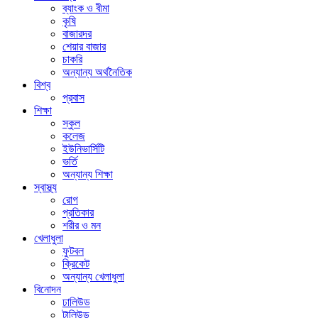
ব্যাংক ও বীমা
কৃষি
বাজারদর
শেয়ার বাজার
চাকরি
অন্যান্য অর্থনৈতিক
বিশ্ব
প্রবাস
শিক্ষা
স্কুল
কলেজ
ইউনিভার্সিটি
ভর্তি
অন্যান্য শিক্ষা
স্বাস্থ্য
রোগ
প্রতিকার
শরীর ও মন
খেলাধুলা
ফুটবল
ক্রিকেট
অন্যান্য খেলাধুলা
বিনোদন
ঢালিউড
টালিউড