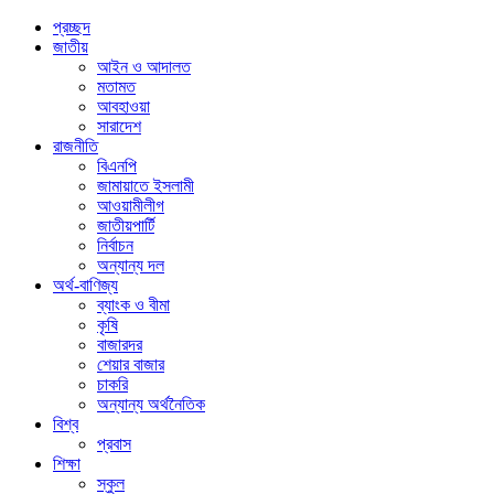
প্রচ্ছদ
জাতীয়
আইন ও আদালত
মতামত
আবহাওয়া
সারাদেশ
রাজনীতি
বিএনপি
জামায়াতে ইসলামী
আওয়ামীলীগ
জাতীয়পার্টি
নির্বাচন
অন্যান্য দল
অর্থ-বাণিজ্য
ব্যাংক ও বীমা
কৃষি
বাজারদর
শেয়ার বাজার
চাকরি
অন্যান্য অর্থনৈতিক
বিশ্ব
প্রবাস
শিক্ষা
স্কুল