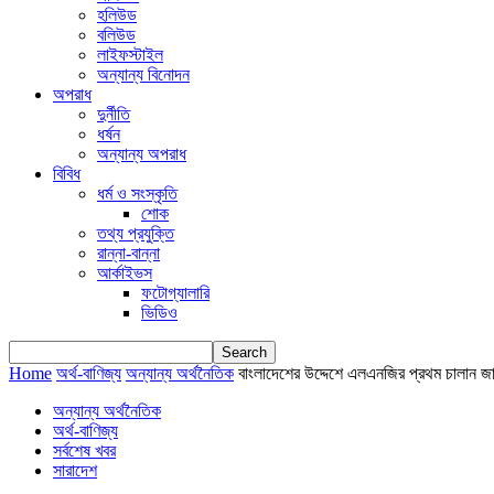
হলিউড
বলিউড
লাইফস্টাইল
অন্যান্য বিনোদন
অপরাধ
দুর্নীতি
ধর্ষন
অন্যান্য অপরাধ
বিবিধ
ধর্ম ও সংস্কৃতি
শোক
তথ্য প্রযুক্তি
রান্না-বান্না
আর্কাইভস
ফটোগ্যালারি
ভিডিও
Home
অর্থ-বাণিজ্য
অন্যান্য অর্থনৈতিক
বাংলাদেশের উদ্দেশে এলএনজির প্রথম চালান জ
অন্যান্য অর্থনৈতিক
অর্থ-বাণিজ্য
সর্বশেষ খবর
সারাদেশ