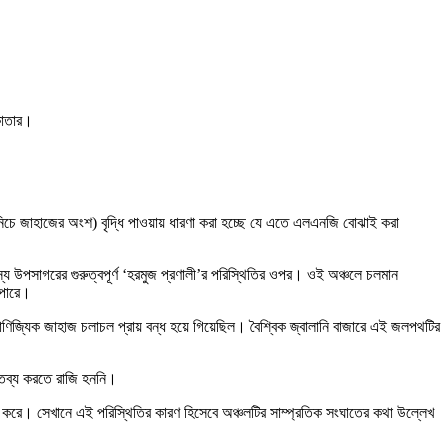
 কাতার।
ির নিচে জাহাজের অংশ) বৃদ্ধি পাওয়ায় ধারণা করা হচ্ছে যে এতে এলএনজি বোঝাই করা
্য উপসাগরের গুরুত্বপূর্ণ ‘হরমুজ প্রণালী’র পরিস্থিতির ওপর। ওই অঞ্চলে চলমান
 পারে।
বাণিজ্যিক জাহাজ চলাচল প্রায় বন্ধ হয়ে গিয়েছিল। বৈশ্বিক জ্বালানি বাজারে এই জলপথটির
ন্তব্য করতে রাজি হননি।
রদান করে। সেখানে এই পরিস্থিতির কারণ হিসেবে অঞ্চলটির সাম্প্রতিক সংঘাতের কথা উল্লেখ