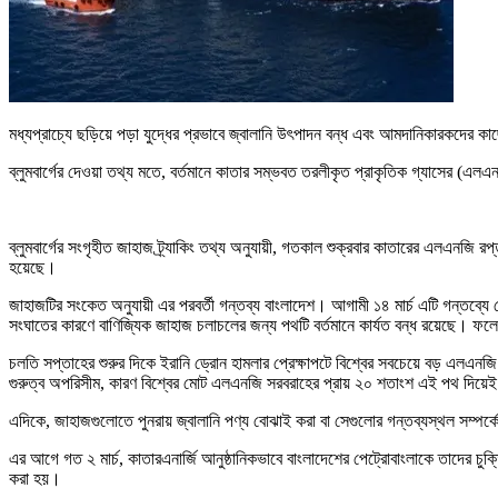
মধ্যপ্রাচ্যে ছড়িয়ে পড়া যুদ্ধের প্রভাবে জ্বালানি উৎপাদন বন্ধ এবং আমদানিকারকদের কা
ব্লুমবার্গের দেওয়া তথ্য মতে, বর্তমানে কাতার সম্ভবত তরলীকৃত প্রাকৃতিক গ্যাসের (এল
ব্লুমবার্গের সংগৃহীত জাহাজ ট্র্যাকিং তথ্য অনুযায়ী, গতকাল শুক্রবার কাতারের এলএনজি 
হয়েছে।
জাহাজটির সংকেত অনুযায়ী এর পরবর্তী গন্তব্য বাংলাদেশ। আগামী ১৪ মার্চ এটি গন্তব্যে
সংঘাতের কারণে বাণিজ্যিক জাহাজ চলাচলের জন্য পথটি বর্তমানে কার্যত বন্ধ রয়েছে। ফলে 
চলতি সপ্তাহের শুরুর দিকে ইরানি ড্রোন হামলার প্রেক্ষাপটে বিশ্বের সবচেয়ে বড় এলএনজ
গুরুত্ব অপরিসীম, কারণ বিশ্বের মোট এলএনজি সরবরাহের প্রায় ২০ শতাংশ এই পথ দিয়েই
এদিকে, জাহাজগুলোতে পুনরায় জ্বালানি পণ্য বোঝাই করা বা সেগুলোর গন্তব্যস্থল সম্পর্
এর আগে গত ২ মার্চ, কাতারএনার্জি আনুষ্ঠানিকভাবে বাংলাদেশের পেট্রোবাংলাকে তাদের চুক
করা হয়।