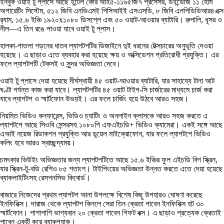
ইনবুক ওয়াই টু প্লাসে আছে ইন্টেল কোর আই৫-১১৬৫জি৭ প্রসেসর, উইন্ডোজ ১১ হোম
অপারেটিং সিস্টেম, ৫১২ জিবি এনভিএমই পিসিআইই এসএসডি, ৮ জিবি এলপিডিডিআর৪এক্স
র‌্যাম, ১৫.৬ ইঞ্চি ১৯২০x১০৮০ ডিসপ্লে এবং ৫০ ওয়াট-আওয়ার ব্যাটারি। রুপালি, ধূসর ও
নীল—এ তিন রঙে পাওয়া যাবে ওয়াই টু প্লাস।
হালকা-পাতলা গড়নের ধাতব ল্যাপটপটির ডিজাইনে দুই ধরনের টেক্সচারের অনুভূতি দেওয়া
হয়েছে। এ ছাড়াও এতে ব্যবহার করা হয়েছে ক্ষয় ও অক্সিডেশন প্রতিরোধী প্রযুক্তি। এর
ফলে ল্যাপটপটি টেকসই ও সুন্দর অভিজ্ঞতা দেবে।
ওয়াই টু প্লাসে দেয়া হয়েছে দীর্ঘস্থায়ী ৪৫ ওয়াট-আওয়ার ব্যাটারি, যার সাহায্যে টানা আট
ঘণ্টা পর্যন্ত কাজ করা যাবে। ল্যাপটপটির ৪৫ ওয়াট টাইপ-সি চার্জারের মাধ্যমে চার্জ করা
যাবে ল্যাপটপ ও স্মার্টফোন উভয়ই। এর ফলে চার্জিং হয়ে উঠবে আরও সহজ।
নিয়মিত ভিডিও কনফারেন্স, ভিডিও চ্যাটিং ও অনলাইন ক্লাসকে আরও সহজ করতে এ
ল্যাপটপে আছে সিওবি সেন্সরসহ ১০৮০পি এফএইচডি+ ভিডিও ক্যামেরা। একই সঙ্গে আছে
এআই নয়েজ রিডাকশন প্রযুক্তি আর ডুয়েল মাইক্রোফোন, যার ফলে ল্যাপটপে ভিডিও
কলিং হবে আরও স্বাচ্ছন্দ্যময়।
চমৎকার ভিউইং অভিজ্ঞতার জন্য ল্যাপটপটিতে আছে ১৫.৬ ইঞ্চির ফুল এইচডি বিগ স্ক্রিন,
যার স্ক্রিন-টু-বডি রেশিও ৮৫ শতাংশ। টাইপিংয়ের অভিজ্ঞতা উন্নত করতে এতে দেয়া হয়েছে
ব্যাকলাইটিংসহ রেসপনসিভ কিবোর্ড।
বাজারে নিজেদের প্রথম ল্যাপটপ আনা উপলক্ষে বিশেষ কিছু উপহারও ঘোষণা করেছে
ইনফিনিক্স। দারাজ থেকে ল্যাপটপ কিনলে সেরা তিন ক্রেতা পাবেন ইনফিনিক্স হট ৩০
স্মার্টফোন। পাশাপাশি ভাগ্যবান ২০ ক্রেতা পাবেন গিফট বক্স। এ ছাড়াও প্রত্যেক ক্রেতাই
পাবেন একটি করে ব্যাকপ্যাক।