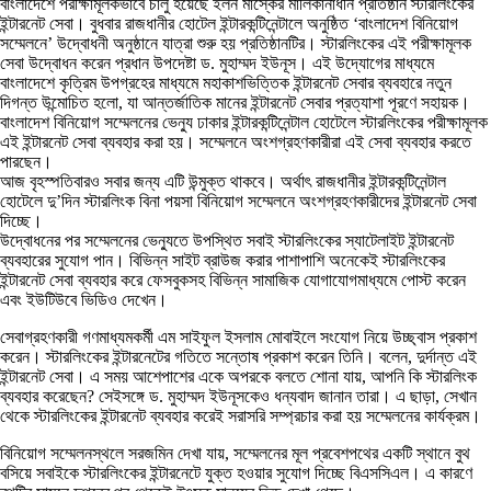
বাংলাদেশে পরীক্ষামূলকভাবে চালু হয়েছে ইলন মাস্কের মালিকানাধীন প্রতিষ্ঠান স্টারলিংকের
ইন্টারনেট সেবা। বুধবার রাজধানীর হোটেল ইন্টারকন্টিনেন্টালে অনুষ্ঠিত ‘বাংলাদেশ বিনিয়োগ
সম্মেলনে’ উদ্বোধনী অনুষ্ঠানে যাত্রা শুরু হয় প্রতিষ্ঠানটির। স্টারলিংকের এই পরীক্ষামূলক
সেবা উদ্বোধন করেন প্রধান উপদেষ্টা ড. মুহাম্মদ ইউনূস। এই উদ্যোগের মাধ্যমে
বাংলাদেশে কৃত্রিম উপগ্রহের মাধ্যমে মহাকাশভিত্তিক ইন্টারনেট সেবার ব্যবহারে নতুন
দিগন্ত উন্মোচিত হলো, যা আন্তর্জাতিক মানের ইন্টারনেট সেবার প্রত্যাশা পূরণে সহায়ক।
বাংলাদেশ বিনিয়োগ সম্মেলনের ভেন্যু ঢাকার ইন্টারকন্টিনেন্টাল হোটেলে স্টারলিংকের পরীক্ষামূলক
এই ইন্টারনেট সেবা ব্যবহার করা হয়। সম্মেলনে অংশগ্রহণকারীরা এই সেবা ব্যবহার করতে
পারছেন।
আজ বৃহস্পতিবারও সবার জন্য এটি উন্মুক্ত থাকবে। অর্থাৎ রাজধানীর ইন্টারকন্টিনেন্টাল
হোটেলে দু’দিন স্টারলিংক বিনা পয়সা বিনিয়োগ সম্মেলনে অংশগ্রহণকারীদের ইন্টারনেট সেবা
দিচ্ছে।
উদ্বোধনের পর সম্মেলনের ভেন্যুতে উপস্থিত সবাই স্টারলিংকের স্যাটেলাইট ইন্টারনেট
ব্যবহারের সুযোগ পান। বিভিন্ন সাইট ব্রাউজ করার পাশাপাশি অনেকেই স্টারলিংকের
ইন্টারনেট সেবা ব্যবহার করে ফেসবুকসহ বিভিন্ন সামাজিক যোগাযোগমাধ্যমে পোস্ট করেন
এবং ইউটিউবে ভিডিও দেখেন।
সেবাগ্রহণকারী গণমাধ্যমকর্মী এম সাইফুল ইসলাম মোবাইলে সংযোগ নিয়ে উচ্ছ্বাস প্রকাশ
করেন। স্টারলিংকের ইন্টারনেটের গতিতে সন্তোষ প্রকাশ করেন তিনি। বলেন, দুর্দান্ত এই
ইন্টারনেট সেবা। এ সময় আশেপাশের একে অপরকে বলতে শোনা যায়, আপনি কি স্টারলিংক
ব্যবহার করেছেন? সেইসঙ্গে ড. মুহাম্মদ ইউনূসকেও ধন্যবাদ জানান তারা। এ ছাড়া, সেখান
থেকে স্টারলিংকের ইন্টারনেট ব্যবহার করেই সরাসরি সম্প্রচার করা হয় সম্মেলনের কার্যক্রম।
বিনিয়োগ সম্মেলনস্থলে সরজমিন দেখা যায়, সম্মেলনের মূল প্রবেশপথের একটি স্থানে বুথ
বসিয়ে সবাইকে স্টারলিংকের ইন্টারনেটে যুক্ত হওয়ার সুযোগ দিচ্ছে বিএসসিএল। এ কারণে