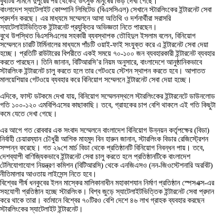
বুথটির সামনে দুপুরের পর থেকেই উৎসুক মানুষের ভিড় দেখা গেছে।
বাংলাদেশ স্যাটেলাইট কোম্পানি লিমিটেড (বিএসসিএল) সেখানে স্টারলিংকের ইন্টারনেট সেবা
প্রদর্শন করছে। এর মাধ্যমে সম্মেলনে আসা অতিথি ও দর্শনার্থীরা সরাসরি
স্যাটেলাইটভিত্তিক ইন্টারনেট প্রযুক্তির অভিজ্ঞতা নিতে পারছেন।
বুথে উপস্থিত বিএসসিএলের সহকারী ব্যবস্থাপক তৌহিদুল ইসলাম বলেন, বিনিয়োগ
সম্মেলনে চারটি টার্মিনালের মাধ্যমে পাঁচটি ওয়াই-ফাই সংযুক্ত করে এ ইন্টারনেট সেবা দেয়া
হচ্ছে। প্রতিটি রাউটারের বিপরীতে একই সময়ে ৭০-১০০ জন ব্যবহারকারী ইন্টারনেট ব্যবহার
করতে পারছেন। তিনি জানান, বিটিআরসি’র নিয়ম অনুসারে, বাংলাদেশে আনুষ্ঠানিকভাবে
স্টারলিংক ইন্টারনেট চালু করতে হলে তার গেটওয়ে স্টেশন স্থাপন করতে হবে। আপাতত
মালয়েশিয়ার গেটওয়ে ব্যবহার করে বিনিয়োগ সম্মেলনে ইন্টারনেট সেবা দেয়া হচ্ছে।
এদিকে, ফাস্ট ডটকমে দেখা যায়, বিনিয়োগ সম্মেলনস্থলে স্টারলিংকের ইন্টারনেটে ডাউনলোড
গতি ১০০-১২০ এমবিপিএসের কাছাকাছি। তবে, গ্রাহকের চাপ বেশি থাকলে এই গতি কিছুটা
কমে যেতে দেখা গেছে।
এর আগে গত রোববার এক সংবাদ সম্মেলনে বাংলাদেশ বিনিয়োগ উন্নয়ন কর্তৃপক্ষের (বিডা)
নির্বাহী চেয়ারম্যান চৌধুরী আশিক মাহমুদ বিন হারুন জানান, স্টারলিংক বিডার রেজিস্ট্রেশন
সম্পন্ন করেছে। গত ২৯শে মার্চ বিডা থেকে প্রতিষ্ঠানটি বিনিয়োগ নিবন্ধন পায়। তবে,
দেশব্যাপী বাণিজ্যিকভাবে ইন্টারনেট সেবা চালু করতে হলে প্রতিষ্ঠানটিকে বাংলাদেশ
টেলিযোগাযোগ নিয়ন্ত্রণ কমিশন (বিটিআরসি) থেকে এনজিএসও (নন-জিওস্টেশনারি অরবিট)
নীতিমালার আওতায় লাইসেন্স নিতে হবে।
বিশ্বের শীর্ষ ধনকুবের ইলন মাস্কের মালিকানাধীন মহাকাশযান নির্মাণ প্রতিষ্ঠান স্পেসএক্স-এর
সহযোগী প্রতিষ্ঠান হচ্ছে স্টারলিংক। বিশ্ব জুড়ে স্যাটেলাইটভিত্তিক ইন্টারনেট সেবা প্রদান
করে থাকে তারা। বর্তমানে বিশ্বের ৭০টিরও বেশি দেশে ৪৬ লাখ গ্রাহক ব্যবহার করছেন
স্টারলিংকের স্যাটেলাইট ইন্টারনেট।