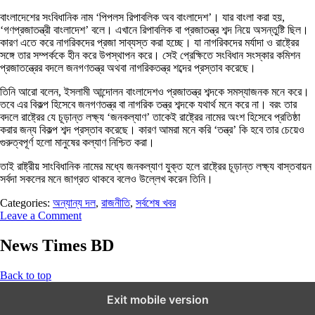
বাংলাদেশের সংবিধানিক নাম ‘পিপলস রিপাবলিক অব বাংলাদেশ’। যার বাংলা করা হয়,
‘গণপ্রজাতন্ত্রী বাংলাদেশ’ বলে। এখানে রিপাবলিক বা প্রজাতন্ত্র শব্দ নিয়ে অসন্তুষ্টি ছিল।
কারণ এতে করে নাগরিকদের প্রজা সাব্যস্ত করা হচ্ছে। যা নাগরিকদের মর্যাদা ও রাষ্ট্রের
সঙ্গে তার সম্পর্ককে হীন করে উপস্থাপন করে। সেই প্রেক্ষিতে সংবিধান সংস্কার কমিশন
প্রজাতন্ত্রের বদলে জনগণতন্ত্র অথবা নাগরিকতন্ত্র শব্দের প্রস্তাব করেছে।
তিনি আরো বলেন, ইসলামী আন্দোলন বাংলাদেশও প্রজাতন্ত্র শব্দকে সমস্যাজনক মনে করে।
তবে এর বিকল্প হিসেবে জনগণতন্ত্র বা নাগরিক তন্ত্র শব্দকে যথার্থ মনে করে না। বরং তার
বদলে রাষ্ট্রের যে চূড়ান্ত লক্ষ্য ‘জনকল্যাণ’ তাকেই রাষ্ট্রের নামের অংশ হিসেবে প্রতিষ্ঠা
করার জন্য বিকল্প শব্দ প্রস্তাব করেছে। কারণ আমরা মনে করি ‘তন্ত্র’ কি হবে তার চেয়েও
গুরুত্বপূর্ণ হলো মানুষের কল্যাণ নিশ্চিত করা।
তাই রাষ্ট্রীয় সাংবিধানিক নামের মধ্যে জনকল্যাণ যুক্ত হলে রাষ্ট্রের চূড়ান্ত লক্ষ্য বাস্তবায়ন
সর্বদা সকলের মনে জাগ্রত থাকবে বলেও উল্লেখ করেন তিনি।
Categories:
অন্যান্য দল
,
রাজনীতি
,
সর্বশেষ খবর
Leave a Comment
News Times BD
Back to top
Exit mobile version