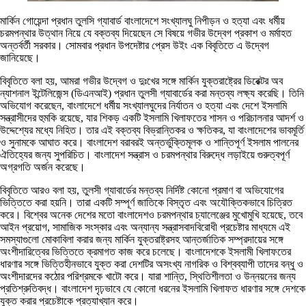
মার্কিন গোয়েন্দা প্রধান তুলসি গ্যাবার্ড বাংলাদেশে সংখ্যালঘু নিপীড়ন ও হত্যা এবং ধর্মীয়
চরমপন্থার উত্থান নিয়ে যে বক্তব্য দিয়েছেন সে বিষয়ে গভীর উদ্বেগ প্রকাশ ও মর্মাহত
অন্তর্বর্তী সরকার। সোমবার প্রধান উপদেষ্টার প্রেস উইং এক বিবৃতিতে এ উদ্বেগ
জানিয়েছে।
বিবৃতিতে বলা হয়, আমরা গভীর উদ্বেগ ও দুঃখের সঙ্গে মার্কিন যুক্তরাষ্ট্রের ডিরেক্টর অব
ন্যাশনাল ইন্টেলিজেন্স (ডিএনআই) প্রধান তুলসী গ্যাবার্ডের করা মন্তব্য লক্ষ্য করেছি। তিনি
অভিযোগ করেছেন, বাংলাদেশে ধর্মীয় সংখ্যালঘুদের নির্যাতন ও হত্যা এবং দেশে ইসলামি
সন্ত্রাসীদের হুমকি রয়েছে, যার শিকড় একটি ইসলামি খিলাফতের শাসন ও পরিচালনার আদর্শ ও
উদ্দেশ্যের মধ্যে নিহিত। তার এই বক্তব্য বিভ্রান্তিকর ও ক্ষতিকর, যা বাংলাদেশের ভাবমূর্তি
ও সুনামকে আঘাত করে। বাংলাদেশ বরাবরই অন্তর্ভুক্তিমূলক ও শান্তিপূর্ণ ইসলাম পালনের
ঐতিহ্যের জন্য সুপরিচিত। বাংলাদেশ সন্ত্রাস ও চরমপন্থার বিরুদ্ধে লড়াইয়ে গুরুত্বপূর্ণ
অগ্রগতি অর্জন করেছে।
বিবৃতিতে আরও বলা হয়, তুলসী গ্যাবার্ডের মন্তব্য নির্দিষ্ট কোনো প্রমাণ বা অভিযোগের
ভিত্তিতে করা হয়নি। তারা একটি সম্পূর্ণ জাতিকে বিস্তৃত এবং অযৌক্তিকভাবে চিত্রিত
করে। বিশ্বের অনেক দেশের মতো বাংলাদেশও চরমপন্থার চ্যালেঞ্জের মুখোমুখি হয়েছে, তবে
আইন প্রয়োগ, সামাজিক সংস্কার এবং অন্যান্য সন্ত্রাসবাদবিরোধী প্রচেষ্টার মাধ্যমে এই
সমস্যাগুলো মোকাবিলা করার জন্য মার্কিন যুক্তরাষ্ট্রসহ আন্তর্জাতিক সম্প্রদায়ের সঙ্গে
অংশীদারিত্বের ভিত্তিতে ক্রমাগত কাজ করে চলেছে। বাংলাদেশকে ইসলামী খিলাফতের
ধারণার সঙ্গে ভিত্তিহীনভাবে যুক্ত করা দেশটির অসংখ্য নাগরিক ও বিশ্বব্যাপী তাদের বন্ধু ও
অংশীদারদের কঠোর পরিশ্রমকে খাটো করে। যারা শান্তি, স্থিতিশীলতা ও উন্নয়নের জন্য
প্রতিশ্রুতিবদ্ধ। বাংলাদেশ দৃঢ়ভাবে যে কোনো ধরনের ইসলামি খিলাফত ধারণার সঙ্গে দেশকে
যুক্ত করার প্রচেষ্টাকে প্রত্যাখ্যান করে।