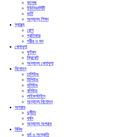
কলেজ
ইউনিভার্সিটি
ভর্তি
অন্যান্য শিক্ষা
স্বাস্থ্য
রোগ
প্রতিকার
শরীর ও মন
খেলাধুলা
ফুটবল
ক্রিকেট
অন্যান্য খেলাধুলা
বিনোদন
ঢালিউড
টালিউড
হলিউড
বলিউড
লাইফস্টাইল
অন্যান্য বিনোদন
অপরাধ
দুর্নীতি
ধর্ষন
অন্যান্য অপরাধ
বিবিধ
ধর্ম ও সংস্কৃতি