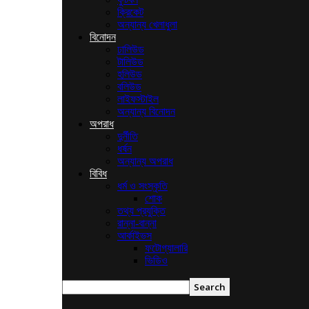
ক্রিকেট
অন্যান্য খেলাধুলা
বিনোদন
ঢালিউড
টালিউড
হলিউড
বলিউড
লাইফস্টাইল
অন্যান্য বিনোদন
অপরাধ
দুর্নীতি
ধর্ষন
অন্যান্য অপরাধ
বিবিধ
ধর্ম ও সংস্কৃতি
শোক
তথ্য প্রযুক্তি
রান্না-বান্না
আর্কাইভস
ফটোগ্যালারি
ভিডিও