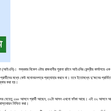
েশ (আইএবি)। শুক্রবার বিকেল ৩টায় রাজধানীর পুরানা পল্টনে আইএবির কেন্দ্রীয় কার্যালয়ে 
্রার্থীদের মধ্যে কেউ মনোনয়নপত্র প্রত্যাহার করবে না। তবে ইতোমধ্যে দু’জনের প্রার্
ষ্কার করা হয়।
মাদের যেহেতু ২৬৮ আসনে প্রার্থী আছেন, ৩২টা আসন এখনো ফাঁকা আছে। এই ৩২ আসনে আদর্শ ও
াস্তবায়ন নিশ্চিত করা।