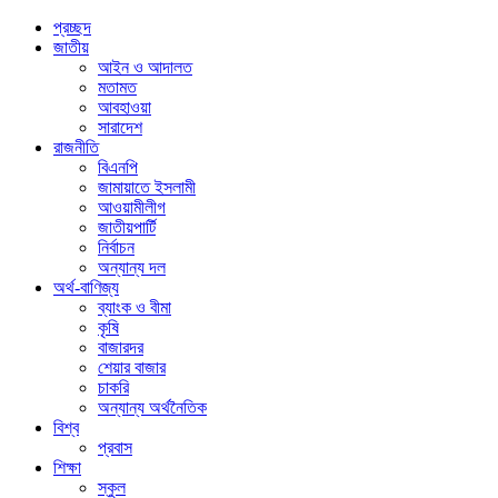
প্রচ্ছদ
জাতীয়
আইন ও আদালত
মতামত
আবহাওয়া
সারাদেশ
রাজনীতি
বিএনপি
জামায়াতে ইসলামী
আওয়ামীলীগ
জাতীয়পার্টি
নির্বাচন
অন্যান্য দল
অর্থ-বাণিজ্য
ব্যাংক ও বীমা
কৃষি
বাজারদর
শেয়ার বাজার
চাকরি
অন্যান্য অর্থনৈতিক
বিশ্ব
প্রবাস
শিক্ষা
স্কুল