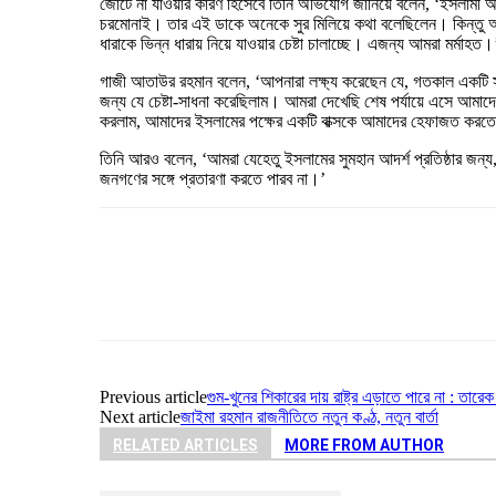
জোটে না যাওয়ার কারণ হিসেবে তিনি অভিযোগ জানিয়ে বলেন, ‘ইসলামী আদর্
চরমোনাই। তার এই ডাকে অনেকে সুর মিলিয়ে কথা বলেছিলেন। কিন্তু আমরা
ধারাকে ভিন্ন ধারায় নিয়ে যাওয়ার চেষ্টা চালাচ্ছে। এজন্য আমরা মর্মাহত।
গাজী আতাউর রহমান বলেন, ‘আপনারা লক্ষ্য করেছেন যে, গতকাল একটি সং
জন্য যে চেষ্টা-সাধনা করেছিলাম। আমরা দেখেছি শেষ পর্যায়ে এসে আমাদে
করলাম, আমাদের ইসলামের পক্ষের একটি বাক্সকে আমাদের হেফাজত করত
তিনি আরও বলেন, ‘আমরা যেহেতু ইসলামের সুমহান আদর্শ প্রতিষ্ঠার জন্য
জনগণের সঙ্গে প্রতারণা করতে পারব না।’
Share
Previous article
গুম-খুনের শিকারের দায় রাষ্ট্র এড়াতে পারে না : তারে
Next article
জাইমা রহমান রাজনীতিতে নতুন কণ্ঠ, নতুন বার্তা
RELATED ARTICLES
MORE FROM AUTHOR