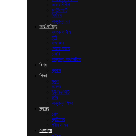
আওয়ামীলীগ
জাতীয়পার্টি
নির্বাচন
অন্যান্য দল
অর্থ-বাণিজ্য
ব্যাংক ও বীমা
কৃষি
বাজারদর
শেয়ার বাজার
চাকরি
অন্যান্য অর্থনৈতিক
বিশ্ব
প্রবাস
শিক্ষা
স্কুল
কলেজ
ইউনিভার্সিটি
ভর্তি
অন্যান্য শিক্ষা
স্বাস্থ্য
রোগ
প্রতিকার
শরীর ও মন
খেলাধুলা
ফুটবল