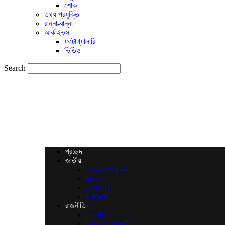
শোক
তথ্য প্রযুক্তি
রান্না-বান্না
আর্কাইভস
ফটোগ্যালারি
ভিডিও
Search
News
Times
BD
প্রচ্ছদ
জাতীয়
আইন ও আদালত
মতামত
আবহাওয়া
সারাদেশ
রাজনীতি
বিএনপি
জামায়াতে ইসলামী