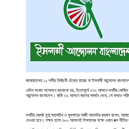
জামায়াতসহ ১১ দলীয় নির্বাচনী ঐক্যে যাচ্ছে না ইসলামী আন্দোলন বাংলাদ
এদিন সংবাদ সম্মেলনে জানানো হয়, ইতোপূর্বে ২৭০ আসনে দলটির ঘোষিত প
আন্দোলন বাংলাদেশ। বাকি ৩২ আসনে কাদের সমর্থন দেবে, সে কথাও পরি
দলটির জ্যেষ্ঠ যুগ্ম মহাসচিব ও মুখপাত্র গাজী আতাউর রহমান বলেন, আ
দেওয়া হবে। লক্ষ্য হলো ৩০০ আসনেই ইসলামের পক্ষে ওয়ান বক্স নীতির ব