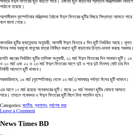
পবিত্র ঈদুল ফিতরের ছুটি বাড়তে পারে। এজন্য ছুটি বাড়ানোর প্রস্তাব মন্ত্রিপরিষদ বিভাগে
পাঠানো হয়েছে।
আগামীকাল বৃহস্পতিবার মন্ত্রিসভা বৈঠকে ঈদুল ফিতরের ছুটির বিষয়ে সিদ্ধান্ত আসতে পারে
বলে জানা গেছে।
বাৎসরিক ছুটির ক্যালেন্ডার অনুযায়ী, আগামী ঈদুল ফিতরে ৫ দিন ছুটি নির্ধারিত আছে। মূলত
ঈদের সময় ঘরমুখো মানুষের যাত্রা নির্বিঘ্ন করতে ছুটি বাড়ানোর চিন্তা-ভাবনা করছে সরকার।
চলতি বছরের নির্ধারিত ছুটির তালিকা অনুযায়ী, ২১ মার্চ ঈদুল ফিতরের দিন সাধারণ ছুটি। ১৯
ও ২০ মার্চ এবং ২২ ও ২৩ মার্চ ঈদুল ফিতরের আগে দুই ও পরে দুই দিনসহ মোট চার দিন
নির্বাহী আদেশে ছুটি থাকবে।
সরকারিভাবে, ১৯ মার্চ (বৃহস্পতিবার) থেকে ২৩ মার্চ (সোমবার) পর্যন্ত ঈদের ছুটি থাকবে।
এর আগে ১৭ মার্চ রয়েছে শবেকদরের ছুটি। মাঝে ১৮ মার্চ সাধারণ ছুটির ঘোষণা আসতে
পারে। তাহলে শবেকদর ও ঈদুল ফিতরের ছুটি মিলে টানা সাতদিন হবে।
Categories:
জাতীয়
,
প্রশাসন
,
সর্বশেষ খবর
Leave a Comment
News Times BD