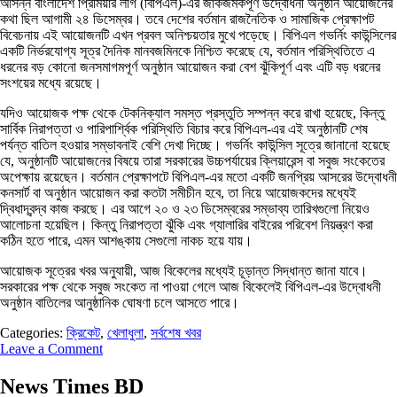
আসন্ন বাংলাদেশ প্রিমিয়ার লীগ (বিপিএল)-এর জাঁকজমকপূর্ণ উদ্বোধনী অনুষ্ঠান আয়োজনের
কথা ছিল আগামী ২৪ ডিসেম্বর। তবে দেশের বর্তমান রাজনৈতিক ও সামাজিক প্রেক্ষাপট
বিবেচনায় এই আয়োজনটি এখন প্রবল অনিশ্চয়তার মুখে পড়েছে। বিপিএল গভর্নিং কাউন্সিলের
একটি নির্ভরযোগ্য সূত্র দৈনিক মানবজমিনকে নিশ্চিত করেছে যে, বর্তমান পরিস্থিতিতে এ
ধরনের বড় কোনো জনসমাগমপূর্ণ অনুষ্ঠান আয়োজন করা বেশ ঝুঁকিপূর্ণ এবং এটি বড় ধরনের
সংশয়ের মধ্যে রয়েছে।
যদিও আয়োজক পক্ষ থেকে টেকনিক্যাল সমস্ত প্রস্তুতি সম্পন্ন করে রাখা হয়েছে, কিন্তু
সার্বিক নিরাপত্তা ও পারিপার্শ্বিক পরিস্থিতি বিচার করে বিপিএল-এর এই অনুষ্ঠানটি শেষ
পর্যন্ত বাতিল হওয়ার সম্ভাবনাই বেশি দেখা দিচ্ছে। ​গভর্নিং কাউন্সিল সূত্রে জানানো হয়েছে
যে, অনুষ্ঠানটি আয়োজনের বিষয়ে তারা সরকারের উচ্চপর্যায়ের ক্লিয়ারেন্স বা সবুজ সংকেতের
অপেক্ষায় রয়েছেন। বর্তমান প্রেক্ষাপটে বিপিএল-এর মতো একটি জনপ্রিয় আসরের উদ্বোধনী
কনসার্ট বা অনুষ্ঠান আয়োজন করা কতটা সমীচীন হবে, তা নিয়ে আয়োজকদের মধ্যেই
দ্বিধাদ্বন্দ্ব কাজ করছে। এর আগে ২০ ও ২৩ ডিসেম্বরের সম্ভাব্য তারিখগুলো নিয়েও
আলোচনা হয়েছিল। কিন্তু নিরাপত্তা ঝুঁকি এবং গ্যালারির বাইরের পরিবেশ নিয়ন্ত্রণ করা
কঠিন হতে পারে, এমন আশঙ্কায় সেগুলো নাকচ হয়ে যায়।
আয়োজক সূত্রের খবর অনুযায়ী, আজ বিকেলের মধ্যেই চূড়ান্ত সিদ্ধান্ত জানা যাবে।
সরকারের পক্ষ থেকে সবুজ সংকেত না পাওয়া গেলে আজ বিকেলেই বিপিএল-এর উদ্বোধনী
অনুষ্ঠান বাতিলের আনুষ্ঠানিক ঘোষণা চলে আসতে পারে।
Categories:
ক্রিকেট
,
খেলাধুলা
,
সর্বশেষ খবর
Leave a Comment
News Times BD